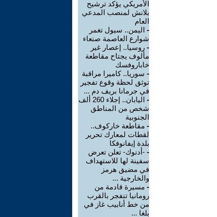
الأمريكي يؤكد ترشيح
بلانش لمنصب المدعي
العام
-
اليمن.. سيول تغمر
شوارع العاصمة صنعاء
-
روسيا.. إعصار غير
مألوف يجتاح مقاطعة
خاباروفسك
-
سوريا.. كاميرا مراقبة
توثق لحظة وقوع تفجير
في جرمانا بريف دم ...
-
اليابان.. إجلاء 260 ألف
شخص من المناطق
الجنوبية
-
مقاطعة خاركوف..
لقطات لمعارك تحرير
بلدة إيفانوفكا
-
-أدنوك- تعلن تعرض
سفينة لها للاستهداف
في مضيق هرمز
والخارجية ...
-
مسيرة قادمة من
رومانيا تنفجر بالقرب
من خط أنابيب غاز في
بلغا ...