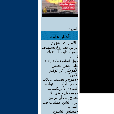
المزيد.....
أخبار عامة
-
الإمارات.. هجوم
إيراني بصاروخ يستهدف
سفينة تابعة لـ-أدنوك-
ف ...
-
هل اتفاقية مكة دلالة
على عجز الجيش
الأمريكي عن توفير
الأمن؟. ...
-
دموع وغضب.. عائلات
بحارة -لينكولن- تواجه
القيادة الأمريكية: ...
-
مسؤول حوثي: لا
نحتاج إلى أوامر من
إيران لشن عمليات ضد
السعود ...
-
مجلس الشيوخ