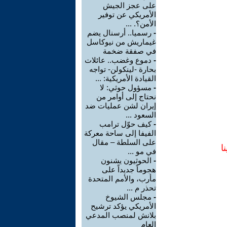
على عجز الجيش
الأمريكي عن توفير
الأمن؟. ...
-
رسميا.. أرسنال يضم
غيماريش من نيوكاسل
في صفقة ضخمة
-
دموع وغضب.. عائلات
بحارة -لينكولن- تواجه
القيادة الأمريكية: ...
-
مسؤول حوثي: لا
نحتاج إلى أوامر من
إيران لشن عمليات ضد
السعود ...
-
كيف حوّل ترامب
الفيفا إلى ساحة معركة
على السلطة – مقال
ا
في مو ...
-
الحوثيون يشنون
هجوماً جديداً على
مأرب، والأمم المتحدة
تحذر م ...
-
مجلس الشيوخ
الأمريكي يؤكد ترشيح
بلانش لمنصب المدعي
العام