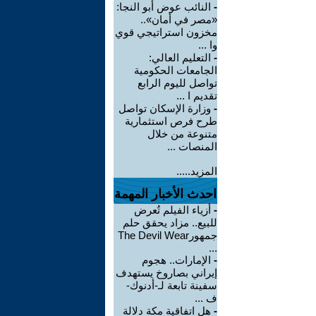
-
النائب عوض أبو النجا:
«مصر في أمان»..
مخزون استراتيجي قوي
وا ...
-
التعليم العالي:
الجامعات الحكومية
تواصل لليوم الرابع
تقديم ا ...
-
وزارة الإسكان تواصل
طرح فرص استثمارية
متنوعة من خلال
المنصات ...
المزيد.....
احدث الأخبار المهمة
-
أزياء الفيلم تُعرض
للبيع.. مزاد يحقق حلم
جمهورThe Devil Wear
...
-
الإمارات.. هجوم
إيراني بصاروخ يستهدف
سفينة تابعة لـ-أدنوك-
ف ...
-
هل اتفاقية مكة دلالة