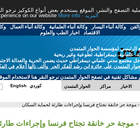
ة التصفح والنشر، الموقع يستخدم بعض أنواع الكوكيز نرجو النق
More info - المزيد
experience on our website
الفن
-
وكالة أنباء اليسار
-
وكالة أنباء العلمانية
-
وكالة أنباء العمال
-
وكا
الاقتصاد
-
اخبار الطب والعلوم
 الرئيسي لمؤسسة الحوار المتمدن
، علمانية، ديمقراطية، تطوعية وغير ربحية
ل مجتمع مدني علماني ديمقراطي حديث يضمن الحرية والعدالة الاجتم
حوار المتمدن على جائزة ابن رشد للفكر الحر والتى نالها أعلام في الفك
م مشاكل تقنية في تصفح الحوار المتمدن نرجو النقر هنا لاستخدام الموقع
كوردي
English
الاخبار
مراكز
الحوار المتمدن
- موجة حر خانقة تجتاح فرنسا وإجراءات طارئة لحماية السكان
- موجة حر خانقة تجتاح فرنسا وإجراءات طارئة