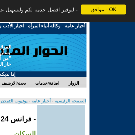
موافق - OK
لتوفير افضل خدمة لكم ولتسهيل عملي
أخبار عامة
-
وكالة أنباء المرأة
-
اخبار الأدب و
الموقع
يسارية
"من أج
حاز ال
إذا لديك
الزوار
اضافة/خدمات
بحث/الارشيف
الصفحة الرئيسية
-
أخبار عامة
-
يوتيوب التمدن
- فرانس 24
السكان