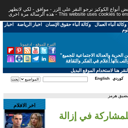
 أنواع الكوكيز نرجو النقر على الزر - موافق - لكي لاتظهر
This website uses cookies to ensure you ge
وكالة أنباء العمال
-
وكالة أنباء حقوق الإنسان
-
اخبار الرياضة
-
اخبار
لوم
التبرع للموقع - ادعمونا
حرية والعدالة الاجتماعية للجميع
"
تى نالها أعلام في الفكر والثقافة
قر هنا لاستخدام الموقع البديل
كوردي
English
بمضيق هرمز
اخر الافلام
لمشاركة في إزالة