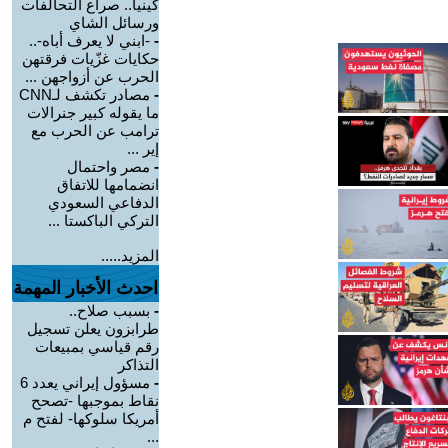
كينيا.. صراع التحالفات
ورسائل الشاي
-
-ابني لا يعرف أباه-..
حكايات غزّيات فرقتهن
الحرب عن أزواجهن ...
-
مصادر تكشف لـCNN
ما يقوله كبير جنرالات
ترامب عن الحرب مع
إير ...
-
مصر واحتمال
انضمامها للاتفاق
الدفاعي السعودي
التركي الباكستا ...
المزيد.....
احدث الأخبار المهمة
-
بسبب صلاح..
طرابزون يعلن تسجيل
رقم قياسي بمبيعات
التذاكر
-
مسؤول إيراني يعدد 6
نقاط بموجبها -تصحح
أمريكا سلوكها- لفتح م
...