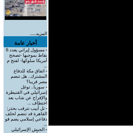
المزيد.....
أخبار عامة
-
مسؤول إيراني يعدد 6
نقاط بموجبها -تصحح
أمريكا سلوكها- لفتح م
...
-
اتفاق مكة للدفاع
المشترك.. هل تنضم
مصر قريبا؟
-
سوريا.. توغل
إسرائيلي في القنيطرة
والإفراج عن شاب بعد
اختطاف ...
-
تل أبيب تترقب بحذر:
القاهرة قد تنضم لحلف
دفاعي إسلامي يضم قو
...
-
الجيش الإسرائيلي