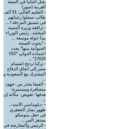
يقتل أغناما في الضفة
الغربية (صور)
-
التعليم العالي: 91 ألف
طالب سجلوا رغباتهم
في تنسيق المرحلة ا ...
-
ترافقه وزيرة التنمية
المحلية.. رئيس الوزراء
يبدأ جولة موسعة ...
-
“بحوث الصحة
الحيوانية ببنها” يجدد
اعتماده الدولي “ISO
17025” ...
-
تركيا ترجح انضمام
مصر إلى اتفاق الدفاع
المشترك مع السعودية و
...
-
الفيفا يحذر من -جهود
متضافرة ومستمرة-
هدفها -تقويض- مكانة إن
...
-
-دبلوماسي الأسد-..
ظهور بشار الجعفري
في حفل بموسكو
يستفز الس ...
-
الرئيس والمعارضة في