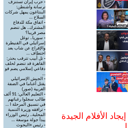
-
حرب إيران تستنزف
ترسانة واشنطن:
البنتاغون يمهل شركات
السلاح ...
-
اتفاق مكة للدفاع
المشترك.. هل تنضم
مصر قريبا؟
-
سوريا.. توغل
إسرائيلي في القنيطرة
والإفراج عن شاب بعد
اختطاف ...
-
تل أبيب تترقب بحذر:
القاهرة قد تنضم لحلف
دفاعي إسلامي يضم قو
...
-
الجيش الإسرائيلي
يقتل أغناما في الضفة
الغربية (صور)
-
التعليم العالي: 91 ألف
طالب سجلوا رغباتهم
في تنسيق المرحلة ا ...
-
ترافقه وزيرة التنمية
جاد الأفلام الجيدة
المحلية.. رئيس الوزراء
يبدأ جولة موسعة ...
ا
-
رئيس «البحوث