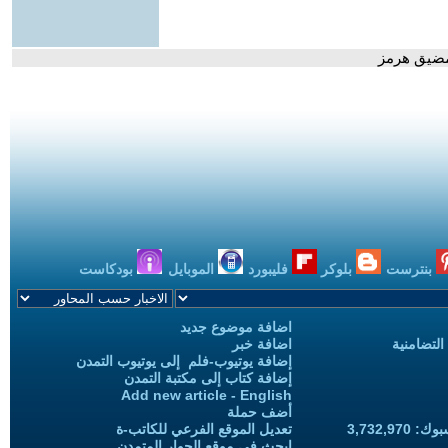
بمضيق هرمز
بنترست
بلوكر
فليبورد
الموبايل
بودكاست
اضافة موضوع جديد
التضامنية
اضافة خبر
إضافة يوتيوب-فلم إلى يوتيوب التمدن
إضافة كتاب إلى مكتبة التمدن
Add new article - English
أضف حملة
3,732,97
تعديل الموقع الفرعي للكاتب-ة
ابحث في موقع الحوار المتمدن