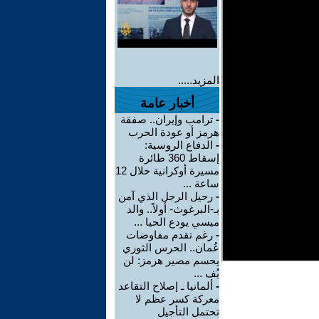
المزيد.....
أخبار عامة
-
ترامب وإيران.. صفقة
هرمز أو عودة الحرب
-
الدفاع الروسية:
إسقاط 360 طائرة
مسيرة أوكرانية خلال 12
ساعة ...
-
رحيل الرجل الذي آمن
بـ-البرغوث- أولاً.. والد
ميسي يودع الحيا ...
-
رغم تقدم مفاوضات
عُمان.. الحرس الثوري
يحسم مصير هرمز: لن
يُف ...
-
ألمانيا ـ إصلاح التقاعد
معركة كسر عظم لا
تحتمل التأجيل