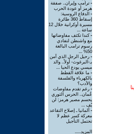
-
ترامب وإيران.. صفقة
هرمز أو عودة الحرب
-
الدفاع الروسية:
إسقاط 360 طائرة
مسيرة أوكرانية خلال 12
ساعة ...
-
كندا تكثف مفاوضاتها
مع واشنطن لتفادي
رسوم ترامب البالغة
50% ...
-
رحيل الرجل الذي آمن
بـ-البرغوث- أولاً.. والد
ميسي يودع الحيا ...
-
ما علاقة القطط
بالكهرباء والفلسفة
والأدب؟
ا
-
رغم تقدم مفاوضات
عُمان.. الحرس الثوري
يحسم مصير هرمز: لن
يُف ...
-
ألمانيا ـ إصلاح التقاعد
معركة كسر عظم لا
تحتمل التأجيل
المزيد.....