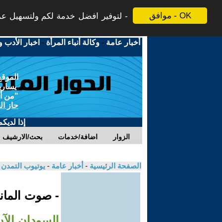
موافق - OK
لتوفير افضل خدمة لكم ولتسهيل عملي
أخبار عامة
-
وكالة أنباء المرأة
-
اخبار الأدب و
الموقع
يسارية
"من أج
حاز ال
إذا لديك
الزوار
اضافة/خدمات
بحث/الارشيف
الصفحة الرئيسية
-
أخبار عامة
-
يوتيوب التمدن
- صوت الماني
السودان الآ