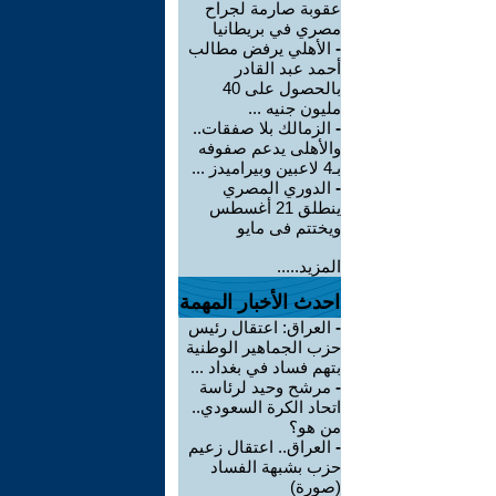
عقوبة صارمة لجراح
مصري في بريطانيا
-
الأهلي يرفض مطالب
أحمد عبد القادر
بالحصول على 40
مليون جنيه ...
-
الزمالك بلا صفقات..
والأهلى يدعم صفوفه
بـ4 لاعبين وبيراميدز ...
-
الدوري المصري
ينطلق 21 أغسطس
ويختتم فى مايو
المزيد.....
احدث الأخبار المهمة
-
العراق: اعتقال رئيس
حزب الجماهير الوطنية
بتهم فساد في بغداد ...
-
مرشح وحيد لرئاسة
اتحاد الكرة السعودي..
من هو؟
-
العراق.. اعتقال زعيم
حزب بشبهة الفساد
(صورة)