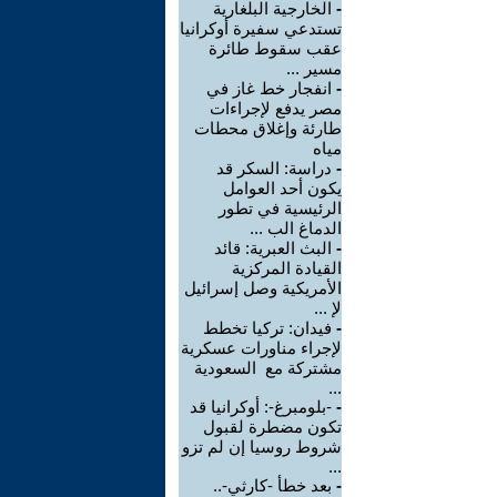
-
الخارجية البلغارية
تستدعي سفيرة أوكرانيا
عقب سقوط طائرة
مسير ...
-
انفجار خط غاز في
مصر يدفع لإجراءات
طارئة وإغلاق محطات
مياه
-
دراسة: السكر قد
يكون أحد العوامل
الرئيسية في تطور
الدماغ الب ...
-
البث العبرية: قائد
القيادة المركزية
الأمريكية وصل إسرائيل
لإ ...
-
فيدان: تركيا تخطط
لإجراء مناورات عسكرية
مشتركة مع السعودية
...
-
-بلومبرغ-: أوكرانيا قد
تكون مضطرة لقبول
شروط روسيا إن لم تزو
...
-
بعد خطأ -كارثي-..