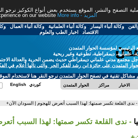
ة التصفح والنشر، الموقع يستخدم بعض أنواع الكوكيز نرجو النق
More info - المزيد
experience on our website
الفن
-
وكالة أنباء اليسار
-
وكالة أنباء العلمانية
-
وكالة أنباء العمال
-
وكا
الاقتصاد
-
اخبار الطب والعلوم
 الرئيسي لمؤسسة الحوار المتمدن
، علمانية، ديمقراطية، تطوعية وغير ربحية
ل مجتمع مدني علماني ديمقراطي حديث يضمن الحرية والعدالة الاجتم
حوار المتمدن على جائزة ابن رشد للفكر الحر والتى نالها أعلام في الفك
م مشاكل تقنية في تصفح الحوار المتمدن نرجو النقر هنا لاستخدام الموقع
كوردي
English
الاخبار
مراكز
الحوار المتمدن
- ندى القلعة تكسر صمتها: لهذا السبب أتعرض للهجوم | السودان الآن+
ا
- ندى القلعة تكسر صمتها: لهذا السبب أتعر
ن+