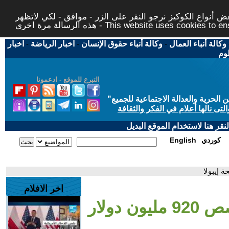
 أنواع الكوكيز نرجو النقر على الزر - موافق - لكي لاتظهر
This website uses cookies to ensure you ge
وكالة أنباء العمال
-
وكالة أنباء حقوق الإنسان
-
اخبار الرياضة
-
اخبار
لوم
التبرع للموقع - ادعمونا
حرية والعدالة الاجتماعية للجميع
"
تى نالها أعلام في الفكر والثقافة
قر هنا لاستخدام الموقع البديل
كوردي
English
اخر الافلام
- الاتحاد الإفريقي يخصص 920 مليون دولار