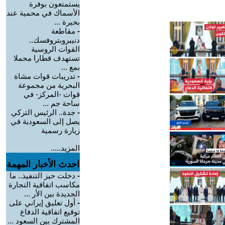
يستمتعون بوفرة
الأسماك في محمية عند
بحيرة ...
-
مقاطعة
دنيبروبتروفسك..
القوات الروسية
تستهدف قطارا محملا
بمع ...
-
تدريبات قوات مشاة
البحرية من مجموعة
قوات -المركز- في
ساحة جم ...
-
جدة.. الرئيس التركي
يصل إلى السعودية في
زيارة رسمية
المزيد.....
احدث الأخبار المهمة
-
دخلت حيز التنفيذ.. ما
مكاسب اتفاقية التجارة
الجديدة بين الأر ...
-
أول تعليق إيراني على
توقيع اتفاقية الدفاع
المشترك بين السعود ...