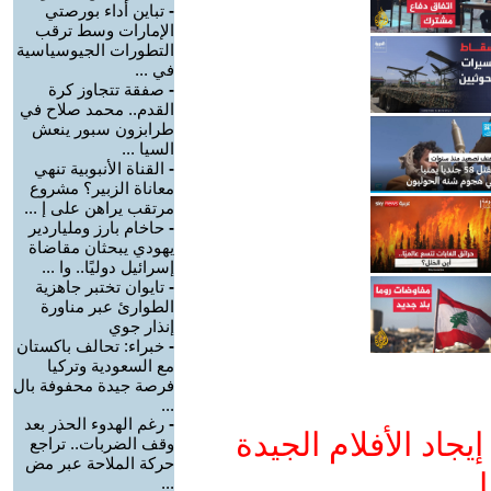
-
تباين أداء بورصتي
الإمارات وسط ترقب
التطورات الجيوسياسية
في ...
-
صفقة تتجاوز كرة
القدم.. محمد صلاح في
طرابزون سبور ينعش
السيا ...
-
القناة الأنبوبية تنهي
معاناة الزبير؟ مشروع
مرتقب يراهن على إ ...
-
حاخام بارز وملياردير
يهودي يبحثان مقاضاة
إسرائيل دوليًا.. وا ...
-
تايوان تختبر جاهزية
الطوارئ عبر مناورة
إنذار جوي
-
خبراء: تحالف باكستان
مع السعودية وتركيا
فرصة جيدة محفوفة بال
...
-
رغم الهدوء الحذر بعد
جاد الأفلام الجيدة
وقف الضربات.. تراجع
حركة الملاحة عبر مض
ا
...