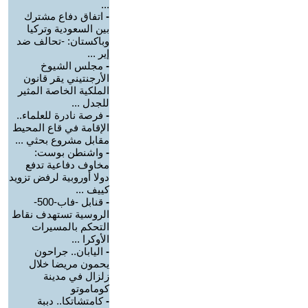
...
-
اتفاق دفاع مشترك
بين السعودية وتركيا
وباكستان: -تحالف ضد
إير ...
-
مجلس الشيوخ
الأرجنتيني يقر قانون
الملكية الخاصة المثير
للجدل ...
-
فرصة نادرة للعلماء..
الإقامة في قاع المحيط
مقابل مشروع بحثي ...
-
واشنطن بوست:
مخاوف دفاعية تدفع
دولا أوروبية لرفض تزويد
كييف ...
-
قنابل -فاب-500-
الروسية تستهدف نقاط
التحكم بالمسيرات
الأوكرا ...
-
اليابان.. جراحون
يحمون مريضا خلال
زلزال في مدينة
كوماموتو
-
كامتشاتكا.. دببة