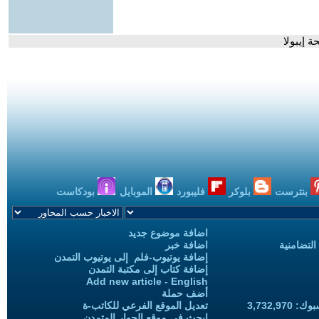
بنترست
بلوكر
فليبورد
الموبايل
بودكاست
اضافة موضوع جديد
التضامنية
اضافة خبر
إضافة يوتيوب-فلم إلى يوتيوب التمدن
إضافة كتاب إلى مكتبة التمدن
Add new article - English
أضف حملة
3,732,97
تعديل الموقع الفرعي للكاتب-ة
ابحث في موقع الحوار المتمدن