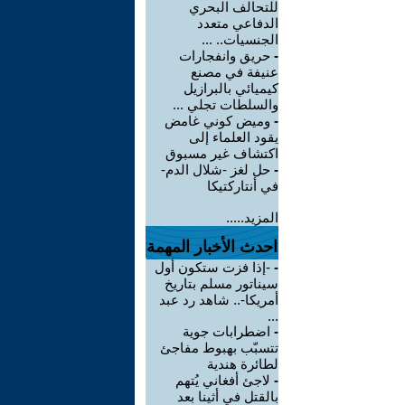
للتحالف البحري
الدفاعي متعدد
الجنسيات.. ...
-
حريق وانفجارات
عنيفة في مصنع
كيميائي بالبرازيل
والسلطات تجلي ...
-
وميض كوني غامض
يقود العلماء إلى
اكتشاف غير مسبوق
-
حل لغز -شلال الدم-
في أنتاركتيكا
المزيد.....
احدث الأخبار المهمة
-
-إذا فزت ستكون أول
سيناتور مسلم بتاريخ
أمريكا-.. شاهد رد عبد
...
-
اضطرابات جوية
تتسبّب بهبوط مفاجئ
لطائرة هندية
-
لاجئ أفغاني يُتهم
بالقتل في أثينا بعد