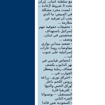
مع سلطنة عُمان.. إيران
تحدد 3 شروط لإعادة ...
-
ليست مجرد مشكلة
في المبيض: ما الذي
يجب أن تعرفيه عن
متلازمة ...
-
تحقيقات حقوقية تتهم
إسرائيل باستهداف
صحفيتين في لبنان..
وتصف ...
-
تصعيد ميداني يوازي
مفاوضات روما: غارات
إسرائيلية على جنوب
لب ...
-
انخفاض قياسي في
نهر الدانوب يكشف
ضفاف رملية ويعطل
القوارب في ...
-
اختراق ثوري.. زراعة
بروتين اللحم داخل
أوراق الخس والتبغ!
-
-إفريقيا قارة
المستقبل- – بوتسوانا
الجزء الثاني
-
السعودية تعين قائدا