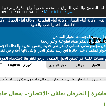
ة التصفح والنشر، الموقع يستخدم بعض أنواع الكوكيز نرجو النق
More info - المزيد
experience on our website
الفن
-
وكالة أنباء اليسار
-
وكالة أنباء العلمانية
-
وكالة أنباء العمال
-
وكا
الاقتصاد
-
اخبار الطب والعلوم
 الرئيسي لمؤسسة الحوار المتمدن
، علمانية، ديمقراطية، تطوعية وغير ربحية
ل مجتمع مدني علماني ديمقراطي حديث يضمن الحرية والعدالة الاجتم
حوار المتمدن على جائزة ابن رشد للفكر الحر والتى نالها أعلام في الفك
م مشاكل تقنية في تصفح الحوار المتمدن نرجو النقر هنا لاستخدام الموقع
كوردي
English
الاخبار
مراكز
الحوار المتمدن
- العاشرة | الطرفان يعلنان -الانتصار-.. سجال حاد حول مذكرة إيران وأمير
لعاشرة | الطرفان يعلنان -الانتصار-.. سجال ح
ا