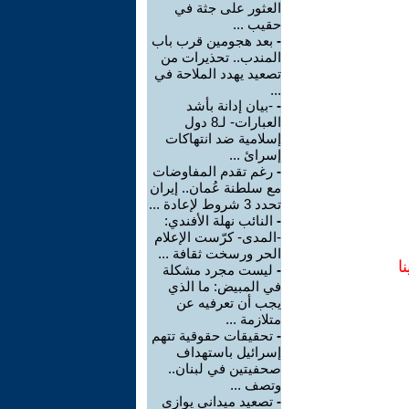
العثور على جثة في
حقيب ...
-
بعد هجومين قرب باب
المندب.. تحذيرات من
تصعيد يهدد الملاحة في
...
-
-بيان إدانة بأشد
العبارات- لـ8 دول
إسلامية ضد انتهاكات
إسرائ ...
-
رغم تقدم المفاوضات
مع سلطنة عُمان.. إيران
تحدد 3 شروط لإعادة ...
-
النائب نهلة الأفندي:
-المدى- كرّست الإعلام
الحر ورسخت ثقافة ...
ا
-
ليست مجرد مشكلة
في المبيض: ما الذي
يجب أن تعرفيه عن
متلازمة ...
-
تحقيقات حقوقية تتهم
إسرائيل باستهداف
صحفيتين في لبنان..
وتصف ...
-
تصعيد ميداني يوازي