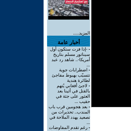
المزيد.....
أخبار عامة
-
-إذا فزت ستكون أول
سيناتور مسلم بتاريخ
أمريكا-.. شاهد رد عبد
...
-
اضطرابات جوية
تتسبّب بهبوط مفاجئ
لطائرة هندية
-
لاجئ أفغاني يُتهم
بالقتل في أثينا بعد
العثور على جثة في
حقيب ...
-
بعد هجومين قرب باب
المندب.. تحذيرات من
تصعيد يهدد الملاحة في
...
-
رغم تقدم المفاوضات