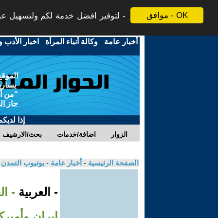
موافق - OK
لتوفير افضل خدمة لكم ولتسهيل عملي
أخبار عامة
-
وكالة أنباء المرأة
-
اخبار الأدب و
الموقع
يسارية
"من أج
حاز ال
إذا لديك
الزوار
اضافة/خدمات
بحث/الارشيف
الصفحة الرئيسية
-
أخبار عامة
-
يوتيوب التمدن
- العربية
- ا
إيران وأميرك