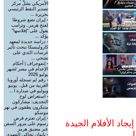
الأمريكي يشلَّ مركز
تصدير النفط الرئيسي
بجزيرة ...
-
إيران تضع شروطا
لفتح هرمز.. وترامب
يعول على “إفلاسها”
يؤكد ...
-
دراسة جديدة لمعهد
كارولينسكا تبحث تأثير
غرسات الثدي على
تشخي ...
-
إنفوجراف | أحكام
الإعدام في مصر لشهر
يوليو 2026
-
رقم لم تسجله أوروبا
الغربية من قبل.. يونيو
ويوليو في صدارة ا ...
-
استعراض لوح
التجديف: مشاركون
متنكرون يطفون في نهر
موسكو
-
إيران تعتزم فرض
جاد الأفلام الجيدة
رسوم على مرور السفن
عبر مضيق هرمز
ا
-
تايوان تحاكي التصدي