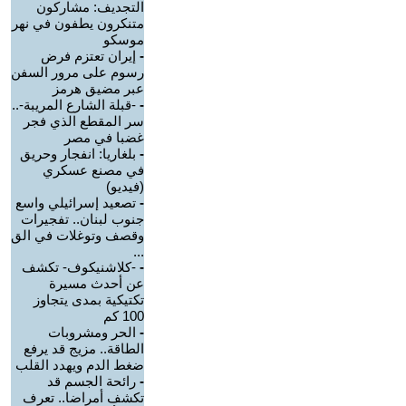
التجديف: مشاركون
متنكرون يطفون في نهر
موسكو
-
إيران تعتزم فرض
رسوم على مرور السفن
عبر مضيق هرمز
-
-قبلة الشارع المريبة-..
سر المقطع الذي فجر
غضبا في مصر
-
بلغاريا: انفجار وحريق
في مصنع عسكري
(فيديو)
-
تصعيد إسرائيلي واسع
جنوب لبنان.. تفجيرات
وقصف وتوغلات في الق
...
-
-كلاشنيكوف- تكشف
عن أحدث مسيرة
تكتيكية بمدى يتجاوز
100 كم
-
الحر ومشروبات
الطاقة.. مزيج قد يرفع
ضغط الدم ويهدد القلب
-
رائحة الجسم قد
تكشف أمراضا.. تعرف