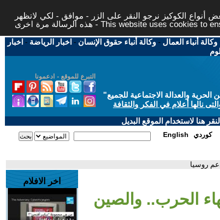
 أنواع الكوكيز نرجو النقر على الزر - موافق - لكي لاتظهر
This website uses cookies to ensure you ge
وكالة أنباء العمال
-
وكالة أنباء حقوق الإنسان
-
اخبار الرياضة
-
اخبار
لوم
التبرع للموقع - ادعمونا
حرية والعدالة الاجتماعية للجميع
"
تى نالها أعلام في الفكر والثقافة
قر هنا لاستخدام الموقع البديل
كوردي
English
دعم روسيا
اخر الافلام
هاء الحرب.. والصين