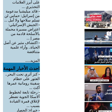
على أبرز العلامات
التحذيري ...
-
قائد ميليشيا مدعومة
من إسرائيل: حماس لن
تسلم سلاحها ولا أمل ...
-
الجيش الإسرائيلي:
اعتراض مسيرة محملة
بالأسلحة قادمة من
مصر إ ...
-
اكتشاف مثير عن أصل
الحياة.. وآراء علمية
متناقضة
المزيد.....
احدث الأخبار المهمة
-
كنز أثري تحت البحر..
العثور على حطام
سفينة رومانية عمرها
أكث ...
-
رحلة تابعة لخطوط
ألاسكا الجوية تضطر
لإغلاق قمرة القيادة
بسبب ...
-
خبراء: الحصار