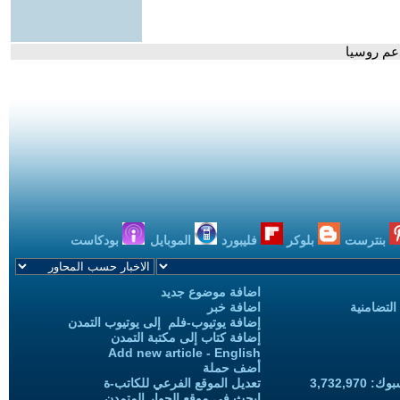
دعم روسيا
بنترست
بلوكر
فليبورد
الموبايل
بودكاست
اضافة موضوع جديد
التضامنية
اضافة خبر
إضافة يوتيوب-فلم إلى يوتيوب التمدن
إضافة كتاب إلى مكتبة التمدن
Add new article - English
أضف حملة
3,732,97
تعديل الموقع الفرعي للكاتب-ة
ابحث في موقع الحوار المتمدن