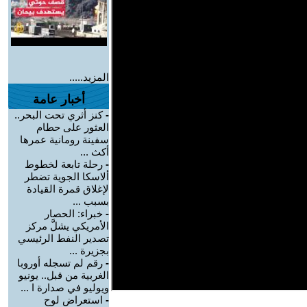
المزيد.....
أخبار عامة
-
كنز أثري تحت البحر..
العثور على حطام
سفينة رومانية عمرها
أكث ...
-
رحلة تابعة لخطوط
ألاسكا الجوية تضطر
لإغلاق قمرة القيادة
بسبب ...
-
خبراء: الحصار
الأمريكي يشلَّ مركز
تصدير النفط الرئيسي
بجزيرة ...
-
رقم لم تسجله أوروبا
الغربية من قبل.. يونيو
ويوليو في صدارة ا ...
-
استعراض لوح