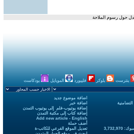
دل حول رسوم الملاحة
بنترست
بلوكر
فليبورد
الموبايل
بودكاست
اضافة موضوع جديد
التضامنية
اضافة خبر
إضافة يوتيوب-فلم إلى يوتيوب التمدن
إضافة كتاب إلى مكتبة التمدن
Add new article - English
أضف حملة
3,732,97
تعديل الموقع الفرعي للكاتب-ة
ابحث في موقع الحوار المتمدن