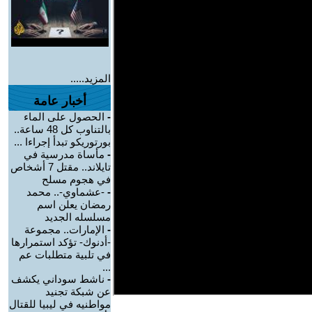
المزيد.....
أخبار عامة
-
الحصول على الماء
بالتناوب كل 48 ساعة..
بورتوريكو تبدأ إجراءا ...
-
مأساة مدرسية في
تايلاند.. مقتل 7 أشخاص
في هجوم مسلح
-
-عشماوي-.. محمد
رمضان يعلن اسم
مسلسله الجديد
-
الإمارات.. مجموعة
-أدنوك- تؤكد استمرارها
في تلبية متطلبات عم
...
-
ناشط سوداني يكشف
عن شبكة تجنيد
مواطنيه في ليبيا للقتال