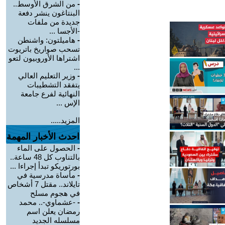
-
من الشرق الأوسط..
البنتاغون ينشر دفعة
جديدة من ملفات
-الأجسا ...
-
هاميلتون: واشنطن
تسحب صواريخ باتريوت
اشتراها الأوروبيون لتعو
...
-
وزير التعليم العالي
يتفقد التشطيبات
النهائية لفرع جامعة
الإس ...
المزيد.....
احدث الأخبار المهمة
-
الحصول على الماء
بالتناوب كل 48 ساعة..
بورتوريكو تبدأ إجراءا ...
-
مأساة مدرسية في
تايلاند.. مقتل 7 أشخاص
في هجوم مسلح
-
-عشماوي-.. محمد
رمضان يعلن اسم
مسلسله الجديد