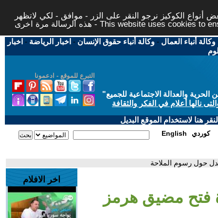
 أنواع الكوكيز نرجو النقر على الزر - موافق - لكي لاتظهر
This website uses cookies to ensure you ge
وكالة أنباء العمال
-
وكالة أنباء حقوق الإنسان
-
اخبار الرياضة
-
اخبار
لوم
التبرع للموقع - ادعمونا
حرية والعدالة الاجتماعية للجميع
"
تى نالها أعلام في الفكر والثقافة
قر هنا لاستخدام الموقع البديل
كوردي
English
دل حول رسوم الملاحة
اخر الافلام
 فتح مضيق هرمز