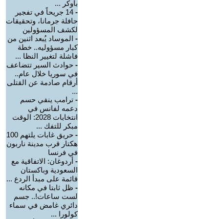
بأوكر ...
-
14 جريحاً في تفجير
حافلة جرمانا، وتحقيقات
لكشف المسؤولين
-
الموساد يُبعد اثنين من
كبار مسؤوليه.. خطة
فاشلة لتغيير النظا ...
-
حوادث السير تتضاعف
في سوريا خلال عام..
أرقام صادمة عن القتلى
...
-
ترامب ينفي حسم
دعمه لفانس في
انتخابات 2028: الوقت
مبكر للتفك ...
-
حريق غابات يلتهم 100
هكتار قرب مدينة ناربون
في فرنسا
-
أردوغان: الاتفاقية مع
السعودية وباكستان
قائمة على مبدأ الردع ...
-
ظل ثابتا في مكانه
لست ساعات!.. جسم
دائري غامض في سماء
كولورا ...