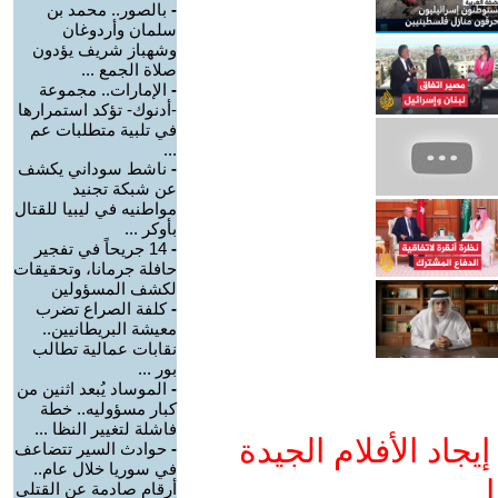
-
بالصور.. محمد بن
سلمان وأردوغان
وشهباز شريف يؤدون
صلاة الجمع ...
-
الإمارات.. مجموعة
-أدنوك- تؤكد استمرارها
في تلبية متطلبات عم
...
-
ناشط سوداني يكشف
عن شبكة تجنيد
مواطنيه في ليبيا للقتال
بأوكر ...
-
14 جريحاً في تفجير
حافلة جرمانا، وتحقيقات
لكشف المسؤولين
-
كلفة الصراع تضرب
معيشة البريطانيين..
نقابات عمالية تطالب
بور ...
-
الموساد يُبعد اثنين من
كبار مسؤوليه.. خطة
فاشلة لتغيير النظا ...
جاد الأفلام الجيدة
-
حوادث السير تتضاعف
في سوريا خلال عام..
ا
أرقام صادمة عن القتلى