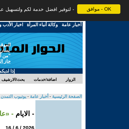
موافق - OK
لتوفير افضل خدمة لكم ولتسهيل عملي
أخبار عامة
-
وكالة أنباء المرأة
-
اخبار الأدب و
الموقع
يسارية
"من أج
حاز ال
إذا لديك
الزوار
اضافة/خدمات
بحث/الارشيف
الصفحة الرئيسية
-
أخبار عامة
-
يوتيوب التمدن
- الايام
- «عا
2026 / 6 / 16