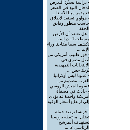
-
دراسة تحذّر: التعرض
لدخان التبغ في الصغر
قد يدمر مينا الأسنا ...
-
هواوي تستعد لإطلاق
حاسب متطور وفائق
الخفة
-
هل تعتقد أن الأرض
مسطحة؟.. دراسة
تكشف سببا مفاجئا وراء
الإيم ...
-
فوز طبيب أمريكي من
أصل مصري في
الانتخابات التمهيدية
يُربك حس ...
-
عدونا ليس أوكرانيا:
الغرب مصدوم من
قسوة الجيش الروسي
-
حادث في مصفاة
أمريكية واحدة قد يؤدي
إلى ارتفاع أسعار الوقود
...
-
فرنسا ترصد حملة
تضليل مرتبطة بروسيا
تستهدف المرشح
الرئاسي غا ...