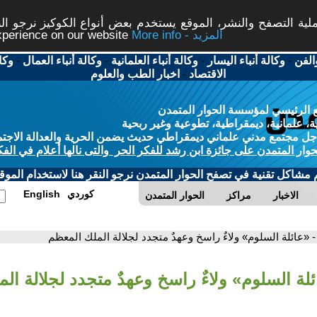
ة التصفح والنشر، الموقع يستخدم بعض أنواع الكوكيز نرجو النق
More info - المزيد
experience on our website
الفن
-
وكالة أنباء اليسار
-
وكالة أنباء العلمانية
-
وكالة أنباء العمال
-
وكا
الاقتصاد
-
اخبار الطب والعلوم
 الرئيسي لمؤسسة الحوار المتمدن
، علمانية، ديمقراطية، تطوعية وغير ربحية
ل مجتمع مدني علماني ديمقراطي حديث يضمن الحرية والعدالة الاجتم
حوار المتمدن على جائزة ابن رشد للفكر الحر والتى نالها أعلام في الفك
م مشاكل تقنية في تصفح الحوار المتمدن نرجو النقر هنا لاستخدام الموقع
كوردي
English
الاخبار
مراكز
الحوار المتمدن
- «عائلة السلوم» ولاءٌ راسخ وعهدٌ متجدد لجلالة الملك المعظم
ئلة السلوم» ولاءٌ راسخ وعهدٌ متجدد لجلالة ال