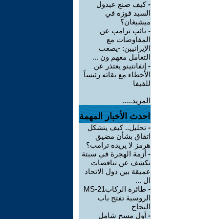
-
كيف صنع عبدول
السيد فوزه في
ميشيغان؟
-
نائب ترامب عن
المفاوضات مع
الإيرانيين: -يصعب
التعامل معهم ون ...
-
إنفانتينو يعتذر عن
الأخطاء مع بقائه رئيساً
للفيفا
المزيد.....
احدث الأخبار المهمة
-
تحليل.. كيف يتشكل
اتفاق بشأن مضيق
هرمز لا يريده ترامب؟
-
أزمة الهجرة في سبتة
تكشف عن تناقضات
عميقة بين دول الاتحاد
ال ...
-
طائرة الركابMS-21
الروسية تفتح باب
النجاح
-
أول مسح شامل