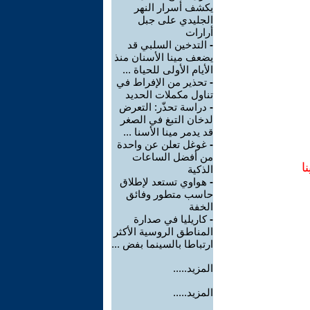
يكشف أسرار النهر
الجليدي على جبل
أرارات
-
التدخين السلبي قد
يضعف مينا الأسنان منذ
الأيام الأولى للحياة ...
-
تحذير من الإفراط في
تناول مكملات الحديد
-
دراسة تحذّر: التعرض
لدخان التبغ في الصغر
قد يدمر مينا الأسنا ...
-
غوغل تعلن عن واحدة
من أفضل الساعات
ا
الذكية
-
هواوي تستعد لإطلاق
حاسب متطور وفائق
الخفة
-
كاريليا في صدارة
المناطق الروسية الأكثر
ارتباطا بالسينما بفض ...
المزيد.....
المزيد.....