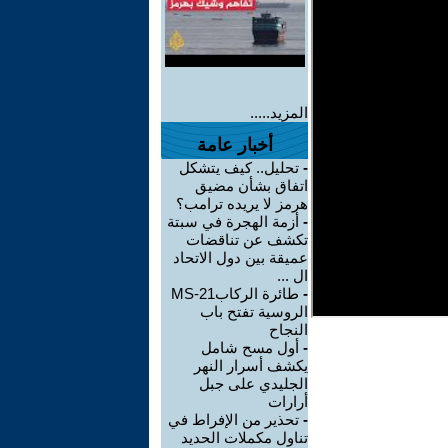
المزيد.....
أخبار عامة
-
تحليل.. كيف يتشكل
اتفاق بشأن مضيق
هرمز لا يريده ترامب؟
-
أزمة الهجرة في سبتة
تكشف عن تناقضات
عميقة بين دول الاتحاد
ال ...
-
طائرة الركابMS-21
الروسية تفتح باب
النجاح
-
أول مسح شامل
يكشف أسرار النهر
الجليدي على جبل
أرارات
-
تحذير من الإفراط في
تناول مكملات الحديد