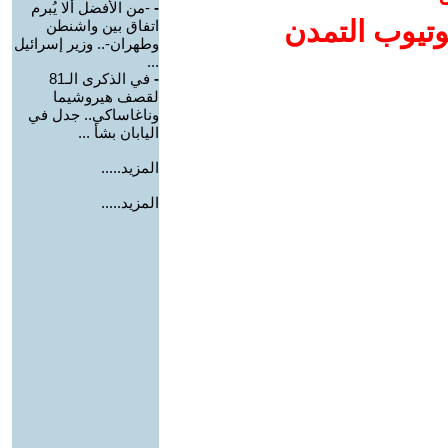
-
-من الأفضل ألا يُبرم
وتيوب التمدن
اتفاق بين واشنطن
وطهران-.. وزير إسرائيل
...
-
في الذكرى الـ81
لقصف هيروشيما
وناغاساكي.. جدل في
اليابان بشأ ...
المزيد.....
المزيد.....