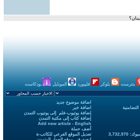
بنان؟
بنترست
بلوكر
فليبورد
الموبايل
بودكاست
اضافة موضوع جديد
التضامنية
اضافة خبر
إضافة يوتيوب-فلم إلى يوتيوب التمدن
إضافة كتاب إلى مكتبة التمدن
Add new article - English
أضف حملة
3,732,97
تعديل الموقع الفرعي للكاتب-ة
ابحث في موقع الحوار المتمدن