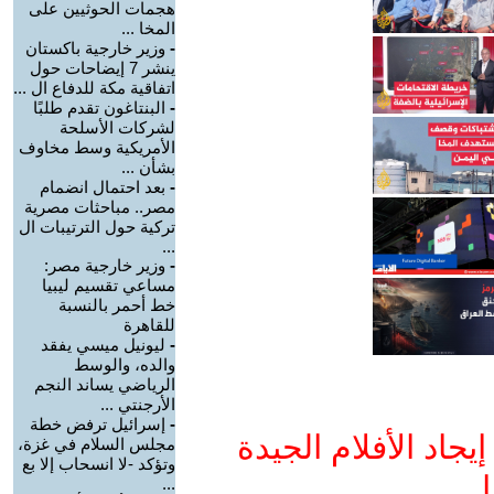
هجمات الحوثيين على
المخا ...
-
وزير خارجية باكستان
ينشر 7 إيضاحات حول
اتفاقية مكة للدفاع ال ...
-
البنتاغون تقدم طلبًا
لشركات الأسلحة
الأمريكية وسط مخاوف
بشأن ...
-
بعد احتمال انضمام
مصر.. مباحثات مصرية
تركية حول الترتيبات ال
...
-
وزير خارجية مصر:
مساعي تقسيم ليبيا
خط أحمر بالنسبة
للقاهرة
-
ليونيل ميسي يفقد
والده، والوسط
الرياضي يساند النجم
الأرجنتي ...
-
إسرائيل ترفض خطة
جاد الأفلام الجيدة
مجلس السلام في غزة،
وتؤكد -لا انسحاب إلا بع
ا
...