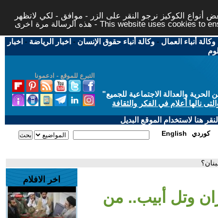
 أنواع الكوكيز نرجو النقر على الزر - موافق - لكي لاتظهر
This website uses cookies to ensure you ge
وكالة أنباء العمال
-
وكالة أنباء حقوق الإنسان
-
اخبار الرياضة
-
اخبار
لوم
التبرع للموقع - ادعمونا
حرية والعدالة الاجتماعية للجميع
"
تى نالها أعلام في الفكر والثقافة
قر هنا لاستخدام الموقع البديل
كوردي
English
بنان؟
اخر الافلام
ن وتل أبيب.. من