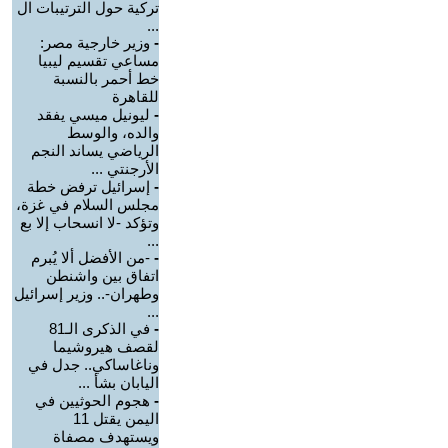
تركية حول الترتيبات ال
...
-
وزير خارجية مصر:
مساعي تقسيم ليبيا
خط أحمر بالنسبة
للقاهرة
-
ليونيل ميسي يفقد
والده، والوسط
الرياضي يساند النجم
الأرجنتي ...
-
إسرائيل ترفض خطة
مجلس السلام في غزة،
وتؤكد -لا انسحاب إلا بع
...
-
-من الأفضل ألا يُبرم
اتفاق بين واشنطن
وطهران-.. وزير إسرائيل
...
-
في الذكرى الـ81
لقصف هيروشيما
وناغاساكي.. جدل في
اليابان بشأ ...
-
هجوم الحوثيين في
اليمن يقتل 11
ويستهدف مصفاة