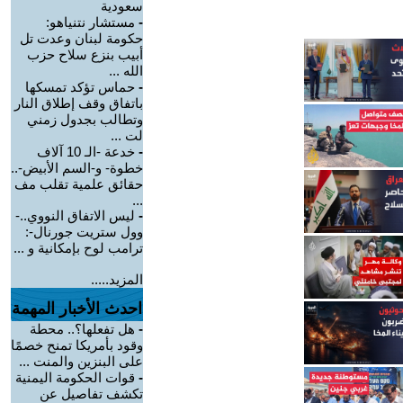
سعودية
-
مستشار نتنياهو:
حكومة لبنان وعدت تل
أبيب بنزع سلاح حزب
الله ...
-
حماس تؤكد تمسكها
باتفاق وقف إطلاق النار
وتطالب بجدول زمني
لت ...
-
خدعة -الـ 10 آلاف
خطوة- و-السم الأبيض-..
حقائق علمية تقلب مف
...
-
ليس الاتفاق النووي..-
وول ستريت جورنال-:
ترامب لوح بإمكانية و ...
المزيد.....
احدث الأخبار المهمة
-
هل تفعلها؟.. محطة
وقود بأمريكا تمنح خصمًا
على البنزين والمنت ...
-
قوات الحكومة اليمنية
تكشف تفاصيل عن