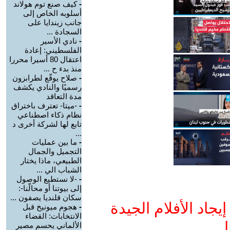
-
كيف صنع توم هولاند
أسلوبه الخاص إلى
جانب زيندايا على
السجادة ...
-
نادي الأسير
الفلسطيني: إعادة
اعتقال 80 أسيرا محررا
منذ بدء ح ...
-
صلاح يوقّع لطرابزون
رسميًا والنادي يكشف
مدة التعاقد
-
-ميتا- تعترف باختراق
نظام ذكاء اصطناعي
تابع لها لشركة أخرى د
...
-
ما بين عمليات
التجميل والجمال
الطبيعي، ماذا يختار
الشباب الي ...
-
-لا نستطيع الوصول
إلى بيوتنا أو محالّنا-:
سكان قلنديا يصفون ...
جاد الأفلام الجيدة
-
هجوم ميونيخ قبل
الانتخابات: القضاء
ا
الألماني يحسم مصير