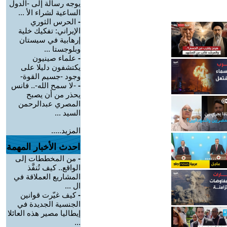
يوجه رسالة إلى -الدول
الساعية لشراء الأ ...
-
الحرس الثوري
الإيراني: تفكيك خلية
إرهابية في سيستان
وبلوجستا ...
-
علماء صينيون
يكتشفون دليلا على
وجود -جسيم القوة-
-
-لا سمح الله-.. فانس
يحذر من أن يصبح
المصري عبدالرحمن
السيد ...
المزيد.....
احدث الأخبار المهمة
-
من المخططات إلى
الواقع.. كيف تُنفَّذ
المشاريع العملاقة في
ال ...
-
كيف غيّرت قوانين
الجنسية الجديدة في
إيطاليا مصير هذه العائلا
...