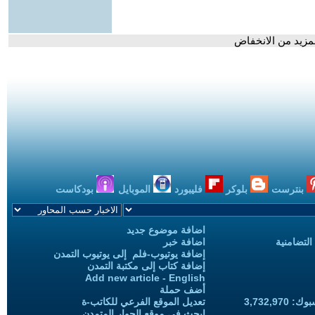
بنترست
بلوكر
فليبورد
الموبايل
بودكاست
اضافة موضوع جديد
التضامنية
اضافة خبر
إضافة يوتيوب-فلم إلى يوتيوب التمدن
إضافة كتاب إلى مكتبة التمدن
Add new article - English
أضف حملة
3,732,97
تعديل الموقع الفرعي للكاتب-ة
ابحث في موقع الحوار المتمدن