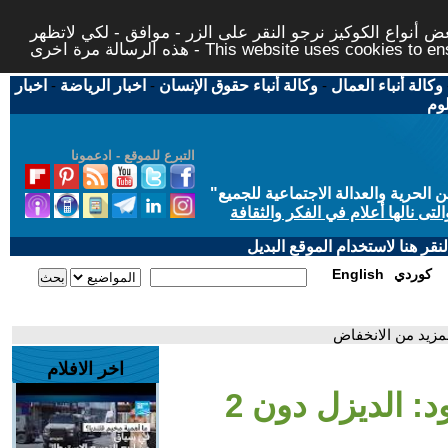
 أنواع الكوكيز نرجو النقر على الزر - موافق - لكي لاتظهر
This website uses cookies to ensure you ge
وكالة أنباء العمال
-
وكالة أنباء حقوق الإنسان
-
اخبار الرياضة
-
اخبار
لوم
التبرع للموقع - ادعمونا
حرية والعدالة الاجتماعية للجميع
"
تى نالها أعلام في الفكر والثقافة
قر هنا لاستخدام الموقع البديل
كوردي
English
اخر الافلام
- تراجع أسعار الوقود: الديزل دون 2