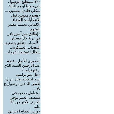
-
-لا نستطيع الوصول
إلى بيوتنا أو محالّنا-:
سكان قلنديا يصفون ...
-
هجوم ميونيخ قبل
الانتخابات: القضاء
الألماني يحسم مصير
المتهم ...
-
إطلاق نمر آمور نادر
في برية كازاخستان
-
لأسباب تتعلق بتصنيف
المعدات العسكرية..
إيطاليا تستبعد شركات
...
-
مصري الأصل.. قصة
عبد الرحمن السيد الذي
أزعج ترامب
-
هل غير ترامب
استراتيجيته تجاه إيران
لنقص الذخيرة وصواريخ
ثاد ...
-
عوامل صحية في
منتصف العمر تؤخر
الخرف لأكثر من 13
عاما
-
وزير الدفاع الإيراني