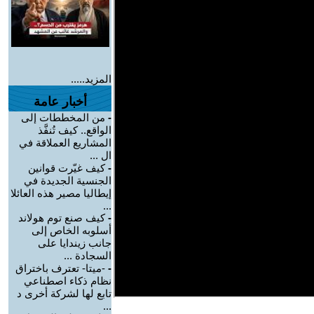
المزيد.....
أخبار عامة
-
من المخططات إلى
الواقع.. كيف تُنفَّذ
المشاريع العملاقة في
ال ...
-
كيف غيّرت قوانين
الجنسية الجديدة في
إيطاليا مصير هذه العائلا
...
-
كيف صنع توم هولاند
أسلوبه الخاص إلى
جانب زيندايا على
السجادة ...
-
-ميتا- تعترف باختراق
نظام ذكاء اصطناعي
تابع لها لشركة أخرى د
...