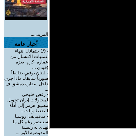
المزيد.....
أخبار عامة
-
19 جثمانا.. انتهاء
عمليات الانتشال من
عمارة -كرم- بغزة
(فيدي ...
-
لبنان يوقف ضابطاً
سورياً سابقاً.. ماذا جرى
داخل سفارة دمشق ف
...
-
رفض خليجي
لمحاولات إيران تحويل
مضيق هرمز إلى أداة
للضغط والت ...
-
مدفيديف: روسيا
ستنتصر رغم كل ما
تهذي به رئيسة
المفوضية الأور ...