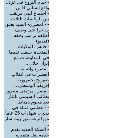
-
خيام النزوح في غزة..
واقع إنساني قاس
-
اجتماع ليبي مرتقب
بين الرئاسات الثلاث
-
-المصري- السيد يعلق
ساخرا على وصف
أطلقه ترامب بحقه
(فيديو)
-
فانس: الولايات
المتحدة حققت تقدما
في المفاوضات مع
إيران خلال ...
-
مصرع وإصابة
العشرات في انقلاب
صهريج بجمهورية
إفريقيا الوسطى ...
-
مصر.. مرتضى منصور
يطالب السيسي بالثأر
بعد هجوم دمياط
-
-أعطتني قنبلة في
يدي-.. شهادات 25 عاماً
من الرعب تهز بيت سار
...
-
السكة الحديد تقدم
خدمة نقل متميزة