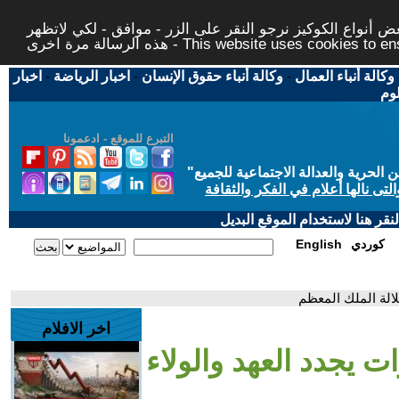
 أنواع الكوكيز نرجو النقر على الزر - موافق - لكي لاتظهر
This website uses cookies to ensure you ge
وكالة أنباء العمال
-
وكالة أنباء حقوق الإنسان
-
اخبار الرياضة
-
اخبار
لوم
التبرع للموقع - ادعمونا
حرية والعدالة الاجتماعية للجميع
"
تى نالها أعلام في الفكر والثقافة
قر هنا لاستخدام الموقع البديل
كوردي
English
لالة الملك المعظم
اخر الافلام
ت يجدد العهد والولاء