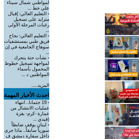
لمواطني شمال سيناء
علي خط ...
-
التعليم العالي: إقبال
متزايد على تسجيل
رغبات المرحلة الأولى
...
-
التعليم العالي: نجاح
فريق طبي بمستشفيات
سوهاج الجامعية في إن
...
-
نشأت حتة يتحرك
لمواجهة تسجيل خطوط
المحمول بأسماء
المواطنين د ...
المزيد.....
احدث الأخبار المهمة
-
19 جثمانا.. انتهاء
عمليات الانتشال من
عمارة -كرم- بغزة
(فيدي ...
-
لبنان يوقف ضابطاً
سورياً سابقاً.. ماذا جرى
داخل سفارة دمشق ف