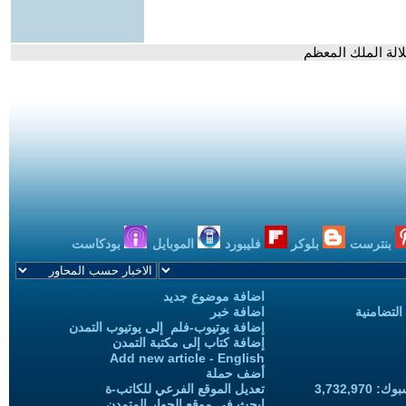
لالة الملك المعظم
بنترست
بلوكر
فليبورد
الموبايل
بودكاست
اضافة موضوع جديد
التضامنية
اضافة خبر
إضافة يوتيوب-فلم إلى يوتيوب التمدن
إضافة كتاب إلى مكتبة التمدن
Add new article - English
أضف حملة
3,732,97
تعديل الموقع الفرعي للكاتب-ة
ابحث في موقع الحوار المتمدن