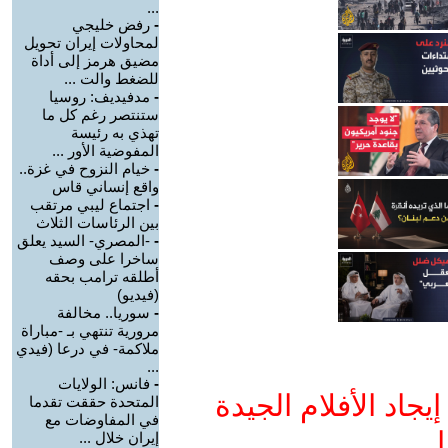
...
-
رفض خليجي
لمحاولات إيران تحويل
مضيق هرمز إلى أداة
للضغط والت ...
-
مدفيديف: روسيا
ستنتصر رغم كل ما
تهذي به رئيسة
المفوضية الأور ...
-
خيام النزوح في غزة..
واقع إنساني قاس
-
اجتماع ليبي مرتقب
بين الرئاسات الثلاث
-
-المصري- السيد يعلق
ساخرا على وصف
أطلقه ترامب بحقه
(فيديو)
-
سوريا.. مخالفة
مرورية تنتهي بـ -مباراة
ملاكمة- في درعا (فيدي
...
-
فانس: الولايات
جاد الأفلام الجيدة
المتحدة حققت تقدما
في المفاوضات مع
ا
إيران خلال ...