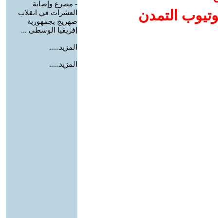
-
مصرع وإصابة
وتيوب التمدن
العشرات في انقلاب
صهريج بجمهورية
إفريقيا الوسطى ...
المزيد.....
المزيد.....