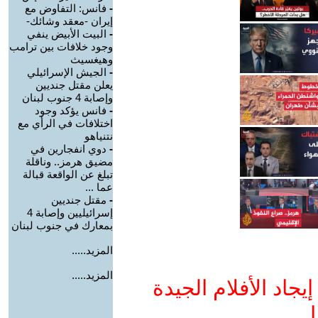
-
فانس: التفاوض مع
إيران -معقد وشائك-
-
البيت الأبيض ينفي
وجود خلافات بين ترامب
وهيغسيث
-
الجيش الإسرائيلي
يعلن مقتل جنديين
وإصابة 4 جنوب لبنان
-
فانس يؤكد وجود
اختلافات في الرأي مع
نتنياهو
-
دوي انفجارين في
مضيق هرمز.. وناقلة
تبلغ عن الواقعة قبالة
عما ...
-
مقتل جنديين
إسرائيليين وإصابة 4
بمعارك في جنوب لبنان
المزيد.....
المزيد.....
جاد الأفلام الجيدة
ا