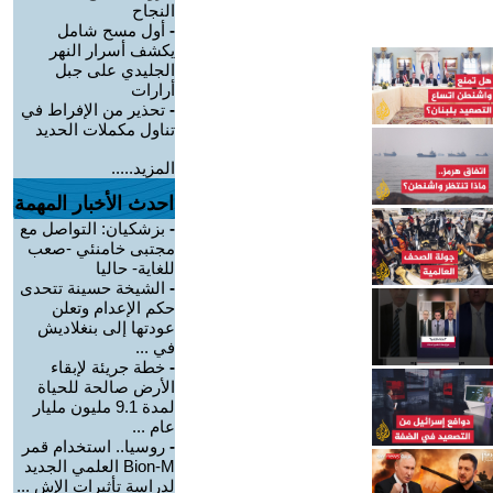
النجاح
-
أول مسح شامل
يكشف أسرار النهر
الجليدي على جبل
أرارات
-
تحذير من الإفراط في
تناول مكملات الحديد
المزيد.....
احدث الأخبار المهمة
-
بزشكيان: التواصل مع
مجتبى خامنئي -صعب
للغاية- حاليا
-
الشيخة حسينة تتحدى
حكم الإعدام وتعلن
عودتها إلى بنغلاديش
في ...
-
خطة جريئة لإبقاء
الأرض صالحة للحياة
لمدة 9.1 مليون مليار
عام ...
-
روسيا.. استخدام قمر
Bion-M العلمي الجديد
لدراسة تأثيرات الإش ...