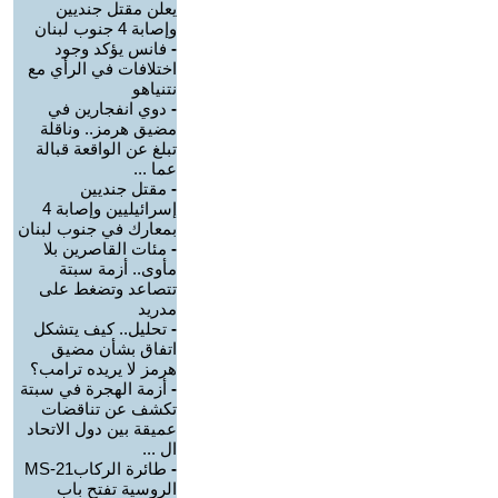
يعلن مقتل جنديين
وإصابة 4 جنوب لبنان
-
فانس يؤكد وجود
اختلافات في الرأي مع
نتنياهو
-
دوي انفجارين في
مضيق هرمز.. وناقلة
تبلغ عن الواقعة قبالة
عما ...
-
مقتل جنديين
إسرائيليين وإصابة 4
بمعارك في جنوب لبنان
-
مئات القاصرين بلا
مأوى.. أزمة سبتة
تتصاعد وتضغط على
مدريد
-
تحليل.. كيف يتشكل
اتفاق بشأن مضيق
هرمز لا يريده ترامب؟
-
أزمة الهجرة في سبتة
تكشف عن تناقضات
عميقة بين دول الاتحاد
ال ...
-
طائرة الركابMS-21
الروسية تفتح باب