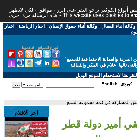
 أنواع الكوكيز نرجو النقر على الزر - موافق - لكي لاتظهر
This website uses cookies to ensure you ge
وكالة أنباء العمال
-
وكالة أنباء حقوق الإنسان
-
اخبار الرياضة
-
اخبار
لوم
التبرع للموقع - ادعمونا
حرية والعدالة الاجتماعية للجميع
"
تى نالها أعلام في الفكر والثقافة
قر هنا لاستخدام الموقع البديل
كوردي
English
امش المشاركة في قمة مجموعة السبع
اخر الافلام
تقي أمير دولة قطر