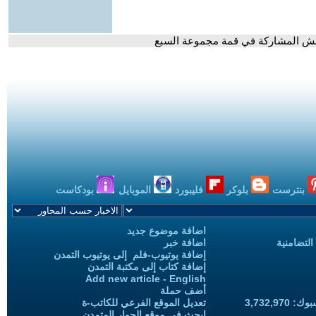
امش المشاركة في قمة مجموعة السبع
بنترست
بلوكر
فليبورد
الموبايل
بودكاست
اضافة موضوع جديد
التضامنية
اضافة خبر
إضافة يوتيوب-فلم إلى يوتيوب التمدن
إضافة كتاب إلى مكتبة التمدن
Add new article - English
أضف حملة
3,732,97
تعديل الموقع الفرعي للكاتب-ة
ابحث في موقع الحوار المتمدن