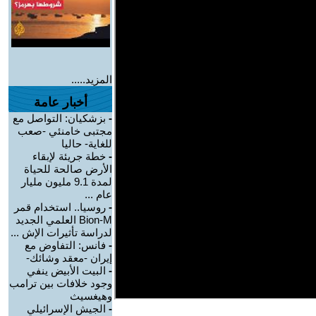
المزيد.....
أخبار عامة
-
بزشكيان: التواصل مع
مجتبى خامنئي -صعب
للغاية- حاليا
-
خطة جريئة لإبقاء
الأرض صالحة للحياة
لمدة 9.1 مليون مليار
عام ...
-
روسيا.. استخدام قمر
Bion-M العلمي الجديد
لدراسة تأثيرات الإش ...
-
فانس: التفاوض مع
إيران -معقد وشائك-
-
البيت الأبيض ينفي
وجود خلافات بين ترامب
وهيغسيث
-
الجيش الإسرائيلي