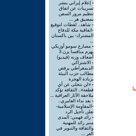
-
إعلام إيراني ينشر
تسريبات عن اتفاق
تنظيم مرور السفن
بمضيق هر ...
-
شاهد.. لقطات لتوقيع
-اتفاقية مكة للدفاع
المشترك- بين باكستان
...
-
مصارع سومو أوزبكي
يهزم منافسا يزن 3
أضعاف وزنه (فيديو)
-
الاشتراكي
الديمقراطي يرفض
مطالب حزب البيئة
بزيادة الهجرة
-
«لن نتخلى عن أي
ا
قطعة».. الثقافة تؤكد
ملاحقة الآثار العراقية ...
-
بعد نداء العامري..
-المقاومة الإسلامية-
تعلن تأجيل الرد
-
رائد فهمي: المدى
منبر رائد للمهنية
والثقافة والتنوير في
العر ...