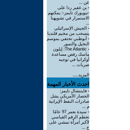
عن ...
-
بن غفير ردا على
-نيويورك تايمز-: يمكنهم
الاستمرار في تشويهنا
...
-
الجيش الإسرائيلي
ينسحب من مخيم قلنديا
-
أبوظبي تحتفي بموسم
النخيل والتمور
-
The Atlantic: إيلون
ماسك رفض مساعدة
أوكرانيا في توجيه
ضربات ...
المزيد.....
احدث الأخبار المهمة
-
فايننشال تايمز:
الحصار الأمريكي يشل
صادرات النفط الإيرانية
م ...
-
سيدة بعمر 97 عامًا
تحطم الرقم القياسي
لأكبر امرأة تمشي على
ج ...