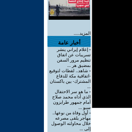
المزيد.....
أخبار عامة
-
إعلام إيراني ينشر
تسريبات عن اتفاق
تنظيم مرور السفن
بمضيق هر ...
-
شاهد.. لقطات لتوقيع
-اتفاقية مكة للدفاع
المشترك- بين باكستان
...
-
ما هو سر الاحتفال
الذي أداه محمد صلاح
أمام جمهور طرابزون
سبو ...
-
أول وفاة من نوعها..
مهاجر يلقى مصرعه
خلال محاولته الوصول
إلى ...