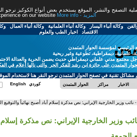
ة التصفح والنشر، الموقع يستخدم بعض أنواع الكوكيز نرجو النق
More info - المزيد
experience on our website
الفن
-
وكالة أنباء اليسار
-
وكالة أنباء العلمانية
-
وكالة أنباء العمال
-
وكا
الاقتصاد
-
اخبار الطب والعلوم
 الرئيسي لمؤسسة الحوار المتمدن
، علمانية، ديمقراطية، تطوعية وغير ربحية
ل مجتمع مدني علماني ديمقراطي حديث يضمن الحرية والعدالة الاجتم
حوار المتمدن على جائزة ابن رشد للفكر الحر والتى نالها أعلام في الفك
م مشاكل تقنية في تصفح الحوار المتمدن نرجو النقر هنا لاستخدام الموقع
كوردي
English
الاخبار
مراكز
الحوار المتمدن
- نائب وزير الخارجية الإيراني: نص مذكرة إسلام آباد أصبح نهائياً والتوقيع ا
ائب وزير الخارجية الإيراني: نص مذكرة إسلام 
يع الجمعة