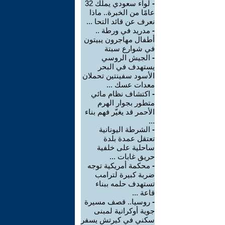
-
لواء سعودي يملك 32
عامًا من الخبرة.. ماذا
نعرف عن قائد التحا ...
-
مدريد في ورطة ..
أطفال مهاجرون يبيتون
في شوارع سبتة
-
الجيش الروسي
يستهدف في البحر
الأسود سفينتين تحملان
معدات عسك ...
-
اكتشاف نظام مائي
متطور بجوار الهرم
الأحمر قد يغيّر فهم بناء
...
-
الشرطة اليونانية
تعتقل عمدة بلدة
ساحلية على خلفية
حريق غابات ...
-
محكمة أمريكية توجه
ضربة كبيرة لترامب
تستهدف حلمه ببناء
قاعة ...
-
روسيا.. قصف مسيرة
جوية أوكرانية لمبنى
سكني في كيرتش يسفر