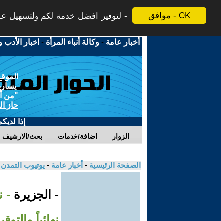
موافق - OK
لتوفير افضل خدمة لكم ولتسهيل عملي
أخبار عامة
-
وكالة أنباء المرأة
-
اخبار الأدب و
الموقع
يسارية
"من أج
حاز ال
إذا لديك
الزوار
اضافة/خدمات
بحث/الارشيف
الصفحة الرئيسية
-
أخبار عامة
-
يوتيوب التمدن
- الجزيرة
- ن
نهائياً والتوق