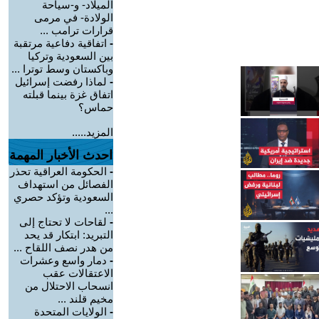
الميلاد- و-سياحة
الولادة- في مرمى
قرارات ترامب ...
-
اتفاقية دفاعية مرتقبة
بين السعودية وتركيا
وباكستان وسط توترا ...
-
لماذا رفضت إسرائيل
اتفاق غزة بينما قبلته
حماس؟
المزيد.....
احدث الأخبار المهمة
-
الحكومة العراقية تحذر
الفصائل من استهداف
السعودية وتؤكد حصري
...
-
لقاحات لا تحتاج إلى
التبريد: ابتكار قد يحد
من هدر نصف اللقاح ...
-
دمار واسع وعشرات
الاعتقالات عقب
انسحاب الاحتلال من
مخيم قلند ...
-
الولايات المتحدة