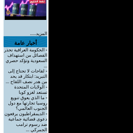
المزيد.....
أخبار عامة
-
الحكومة العراقية تحذر
الفصائل من استهداف
السعودية وتؤكد حصري
...
-
لقاحات لا تحتاج إلى
التبريد: ابتكار قد يحد
من هدر نصف اللقاح ...
-
الولايات المتحدة
تستعد لغزو كوبا
-
ما الذي يعوق تنويع
روسيا تجارتها مع دول
الجنوب العالمي؟
-
الديمقراطيون يرفعون
دعوى قضائية جماعية
ضد رسوم ترامب
الجمركي ...