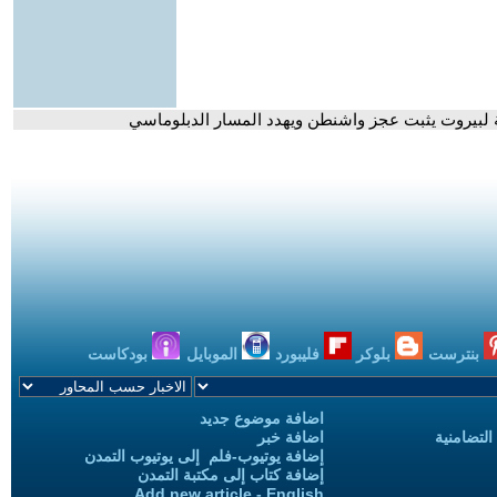
ية لبيروت يثبت عجز واشنطن ويهدد المسار الدبلوماسي
بنترست
بلوكر
فليبورد
الموبايل
بودكاست
اضافة موضوع جديد
التضامنية
اضافة خبر
إضافة يوتيوب-فلم إلى يوتيوب التمدن
إضافة كتاب إلى مكتبة التمدن
Add new article - English