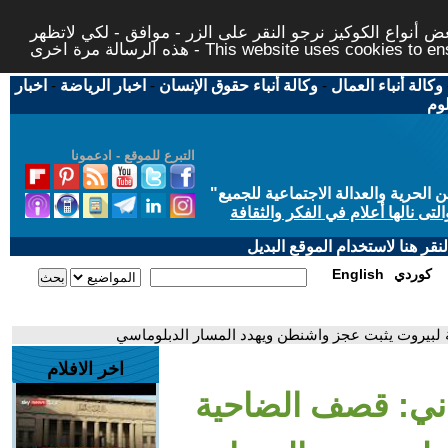
 أنواع الكوكيز نرجو النقر على الزر - موافق - لكي لاتظهر
This website uses cookies to ensure you ge
وكالة أنباء العمال
-
وكالة أنباء حقوق الإنسان
-
اخبار الرياضة
-
اخبار
لوم
التبرع للموقع - ادعمونا
حرية والعدالة الاجتماعية للجميع
"
تى نالها أعلام في الفكر والثقافة
قر هنا لاستخدام الموقع البديل
كوردي
English
ية لبيروت يثبت عجز واشنطن ويهدد المسار الدبلوماسي
اخر الافلام
راني: قصف الضاحية