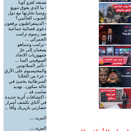
تستعد لغزو كوبا
-
ما الذي يعوق تنويع
روسيا تجارتها مع دول
الجنوب العالمي؟
-
الديمقراطيون يرفعون
دعوى قضائية جماعية
ضد رسوم ترامب
الجمركي ...
-
ترامب ونتنياهو
يسعيان إلى جرّ
جمهوريات الاتحاد
السوفيتي السا ...
-
تأثير الميلاتونين
والمغنيسيوم على الأرق
-
جزء من الخلايا
السرطانية يختبئ في
حالة سكون.. تهديد
صامت قد ...
-
اكتشافات أثرية جديدة
في ألتاي تكشف أسرار
حضارتي بازيريك وأفا ...
المزيد.....
المزيد.....