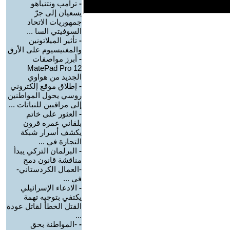
-
ترامب ونتنياهو
يسعيان إلى جرّ
جمهوريات الاتحاد
السوفيتي السا ...
-
تأثير الميلاتونين
والمغنيسيوم على الأرق
-
أبرز مواصفات
MatePad Pro 12
الجديد من هواوي
-
إطلاق موقع إلكتروني
روسي يحول المواطنين
إلى مراقبين للنباتات ...
-
العثور على خاتم
بلقاني عمره قرون
يكشف أسرار شبكة
التجارة في ...
-
البرلمان التركي يبدأ
مناقشة قانون دمج
-العمال الكردستاني-
في ...
-
الادعاء الإسرائيلي
يكتفي بتوجيه تهمة
القتل الخطأ لقاتل عودة
...
-
-المواطنة بحق