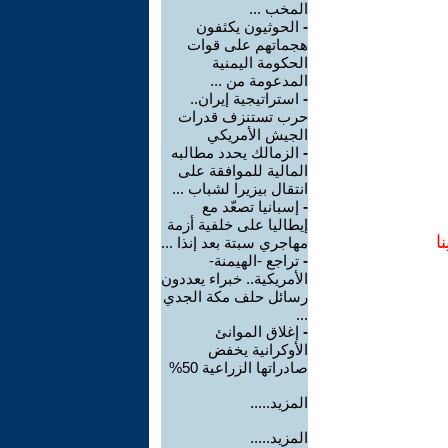
المخب ...
-
الحوثيون يكثفون
هجماتهم على قوات
الحكومة اليمنية
المدعومة من ...
-
استراتيجية إيران..
حرب تستنزف قدرات
الجيش الأمريكي
-
الزمالك يحدد مطالبه
المالية للموافقة على
انتقال بيزيرا لشباب ...
-
إسبانيا تصعّد مع
إيطاليا على خلفية أزمة
ا
مهاجري سبتة بعد إنذا ...
-
تراجع -الهيمنة-
الأمريكية.. خبراء يعددون
رسائل حلف مكة الجدي
...
-
إغلاق الموانئ
الأوكرانية يخفض
صادراتها الزراعية 50%
المزيد.....
المزيد.....