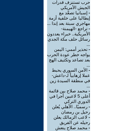
حرب تستنزف قدرات
الجيش الأمريكي
-
إسبانيا تصعّد مع
إيطاليا على خلفية أزمة
مهاجري سبتة بعد إنذا ...
-
تراجع -الهيمنة-
الأمريكية.. خبراء يعددون
رسائل حلف مكة الجدي
...
-
تحذير أممي: اليمن
يواجه خطر عودة الحرب
بعد تصاعد وتكثيف الهج
...
-
الأمن السوري يحبط
عملا إرهابياً لـ-داعش-
في منطقة السيدة زين
...
-
محمد صلاح بين قائمة
أعلى 5 لاعبين أجرا في
الدوري التركي
-
رسميًا.. الأهلي يُعلن
رحيل بن رمضان
-
لاعب الزمالك يعلن
رحيله عن الفريق
-
محمد صلاح ينعش