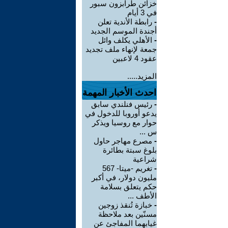
خزائن طرابزون سبور
في 3 أيام
-
رابطة الأندية تعلن
أجندة الموسم الجديد
-
الأهلي يكلف وائل
جمعة لإنهاء ملف تجديد
عقود 4 لاعبين
المزيد.....
احدث الأخبار المهمة
-
رئيس فنلندي سابق
يدعو أوروبا للدخول في
حوار مع روسيا ويذكر
س ...
-
مصرع مهاجر حاول
بلوغ سبتة بطائرة
شراعية
-
تغريم -ميتا- 567
مليون دولار، في أكبر
حكم يتعلق بسلامة
الأطف ...
-
خبازة تُنقذ زوجين
مسنّين بعد ملاحظة
غيابهما المفاجئ عن