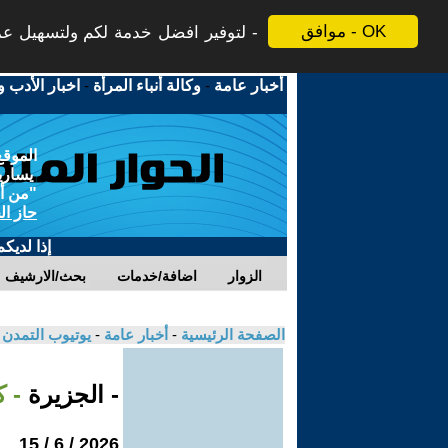
موافق - OK
لتوفير افضل خدمة لكم ولتسهيل عملي
أخبار عامة
-
وكالة أنباء المرأة
-
اخبار الأدب و
الموقع
يسارية
"من أج
حاز ال
إذا لديك
الزوار
اضافة/خدمات
بحث/الارشيف
الصفحة الرئيسية
-
أخبار عامة
-
يوتيوب التمدن
- الجزيرة
- 
2026 / 6 / 15