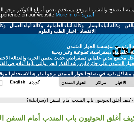
ة التصفح والنشر، الموقع يستخدم بعض أنواع الكوكيز نرجو النق
More info - المزيد
experience on our website
الفن
-
وكالة أنباء اليسار
-
وكالة أنباء العلمانية
-
وكالة أنباء العمال
-
وكا
الاقتصاد
-
اخبار الطب والعلوم
 الرئيسي لمؤسسة الحوار المتمدن
، علمانية، ديمقراطية، تطوعية وغير ربحية
ل مجتمع مدني علماني ديمقراطي حديث يضمن الحرية والعدالة الاجتم
حوار المتمدن على جائزة ابن رشد للفكر الحر والتى نالها أعلام في الفك
م مشاكل تقنية في تصفح الحوار المتمدن نرجو النقر هنا لاستخدام الموقع
كوردي
English
الاخبار
مراكز
الحوار المتمدن
- كيف أغلق الحوثيون باب المندب أمام السفن الإسرائيلية؟
كيف أغلق الحوثيون باب المندب أمام السفن الإ