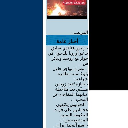
المزيد.....
أخبار عامة
-
رئيس فنلندي سابق
يدعو أوروبا للدخول في
حوار مع روسيا ويذكر
س ...
-
مصرع مهاجر حاول
بلوغ سبتة بطائرة
شراعية
-
خبازة تُنقذ زوجين
مسنّين بعد ملاحظة
غيابهما المفاجئ عن
المخب ...
-
الحوثيون يكثفون
هجماتهم على قوات
الحكومة اليمنية
المدعومة من ...
-
استراتيجية إيران..