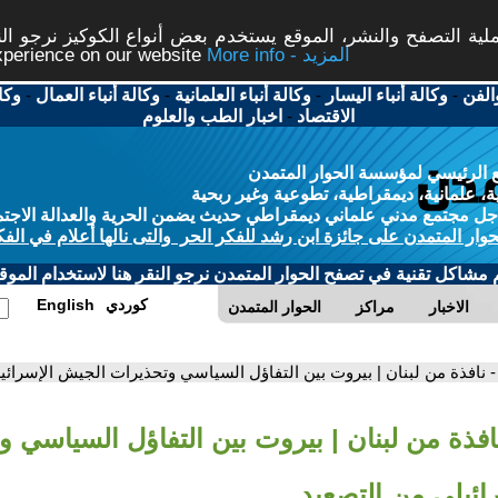
ة التصفح والنشر، الموقع يستخدم بعض أنواع الكوكيز نرجو النق
More info - المزيد
experience on our website
الفن
-
وكالة أنباء اليسار
-
وكالة أنباء العلمانية
-
وكالة أنباء العمال
-
وكا
الاقتصاد
-
اخبار الطب والعلوم
 الرئيسي لمؤسسة الحوار المتمدن
، علمانية، ديمقراطية، تطوعية وغير ربحية
ل مجتمع مدني علماني ديمقراطي حديث يضمن الحرية والعدالة الاجتم
حوار المتمدن على جائزة ابن رشد للفكر الحر والتى نالها أعلام في الفك
م مشاكل تقنية في تصفح الحوار المتمدن نرجو النقر هنا لاستخدام الموقع
كوردي
English
الاخبار
مراكز
الحوار المتمدن
- نافذة من لبنان | بيروت بين التفاؤل السياسي وتحذيرات الجيش الإسرائي
افذة من لبنان | بيروت بين التفاؤل السياسي 
ائيلي من التصعيد