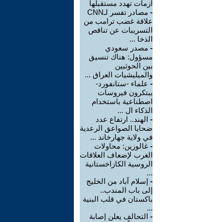
أزمات تهدد مستقبلها
-
مصادر تفسر لـCNN
علاقة غضب ترامب من
التسريبات عن تناقص
الذخا ...
-
مصدر سعودي
مسؤول: هناك تنسيق
بين الحوثيين
والميليشيات العراق ...
-
علماء -ستانفورد-
يبتكرون فيروسات
اصطناعية باستخدام
الذكاء ال ...
-
الهند.. ارتفاع عدد
ضحايا الصواعق الرعدية
في ولاية جهارخاند ...
-
غالوزين: محاولات
الغرب لإضعاف العلاقات
الروسية الكازاخستانية
...
-
إسلام آباد من الخليج
إلى باب المندب..
باكستان في قلب البنية
...
-
التحالف يعلن إصابة