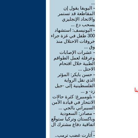
...
-
اليويفا يقول إن
المقاطعة قد تستمر
والاتحاد الإنجليزي
يسحب دع ...
-
اليونيسف: استشهاد
300 طفل في غزة جراء
خروقات الاحتلال منذ
وق ...
-
عشرات الإصابات
وعرقلة لعمل الطواقم
الطبية خلال اقتحام
الاحتل ...
-
حسن بايكر: المؤثر
الذي نقل الرواية
الفلسطينية إلى -جيل
ا
زد- و ...
-
بلومبيرغ: كثرة حالات
الانتحار في قيادة الأمن
السيبراني بالجي ...
-
مصادر: السعودية
وباكستان وتركيا ستوقّع
اتفاقية دفاع مشترك ال
...
-
أثارت غضب ترمب..