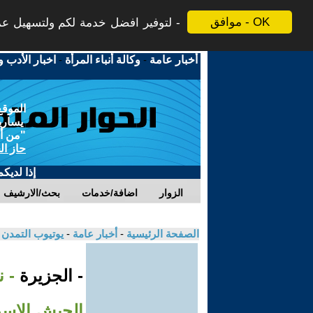
موافق - OK
لتوفير افضل خدمة لكم ولتسهيل عملي
أخبار عامة
-
وكالة أنباء المرأة
-
اخبار الأدب و
الموقع
يسارية
"من أج
حاز ال
إذا لديك
الزوار
اضافة/خدمات
بحث/الارشيف
الصفحة الرئيسية
-
أخبار عامة
-
يوتيوب التمدن
- الجزيرة
- ن
الجيش الإسر