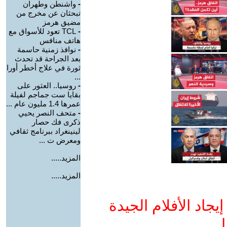
-
واشنطن وطهران
تبحثان عن مخرج من
مضيق هرمز
-
TCL تعود للأسواق مع
هاتف منافس
-
نوافذ زمنية حاسمة
بعد الجراحة قد تحدث
ثورة في علاج أخطر أورا
...
-
روسيا.. العثور على
بقايا ست جماجم لفيلة
عمرها 1.4 مليون عام ...
-
متحف النصر يحيي
ذكرى فك حصار
لينينغراد ببرنامج ثقافي
ومعرض ت ...
المزيد.....
المزيد.....
جاد الأفلام الجيدة
ا