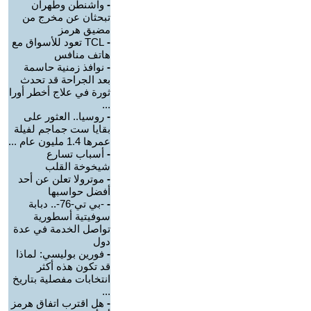
-
واشنطن وطهران
تبحثان عن مخرج من
مضيق هرمز
-
TCL تعود للأسواق مع
هاتف منافس
-
نوافذ زمنية حاسمة
بعد الجراحة قد تحدث
ثورة في علاج أخطر أورا
...
-
روسيا.. العثور على
بقايا ست جماجم لفيلة
عمرها 1.4 مليون عام ...
-
أسباب تسارع
شيخوخة القلب
-
موترولا تعلن عن أحد
أفضل حواسبها
-
-بي تي-76-.. دبابة
سوفيتية أسطورية
تواصل الخدمة في عدة
دول
-
فورين بوليسي: لماذا
قد تكون هذه أكثر
انتخابات مفصلية بتاريخ
...
-
هل اقترب اتفاق هرمز