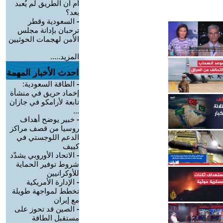
أم أن الطريق لم يُعبد
بعد؟
-
السعودية وقطر
ترحبان بإدانة مجلس
الأمن لهجمات الحوثيين
المزيد.....
احدث الأخبار المهمة
-
الطاقة السعودية:
إخماد حريق في منشأة
تابعة لأرامكو في جازان
...
-
خبير يوضح أهداف
روسيا من قصف مراكز
الدعم اللوجستي في
كييف
-
الاتحاد الأوروبي يشدّد
شروط توفير الحماية
للأوكرانيين
-
الإدارة الأمريكية
تخطط لمواجهة طويلة
مع إيران
-
الصين قد تحوز على
مستقبل الطاقة