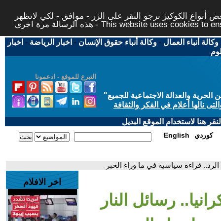
 أنواع الكوكيز نرجو النقر على الزر - موافق - لكي لاتظهر
This website uses cookies to ensure you ge
وكالة أنباء العمال
-
وكالة أنباء حقوق الإنسان
-
اخبار الرياضة
-
اخبار
لوم
التبرع للموقع - ادعمونا
حرية والعدالة الاجتماعية للجميع
"
تى نالها أعلام في الفكر والثقافة
قر هنا لاستخدام الموقع البديل
كوردي
English
الرد.. قراءة سياسية في ما وراء الخبر
اخر الافلام
نيا.. رسائل النار