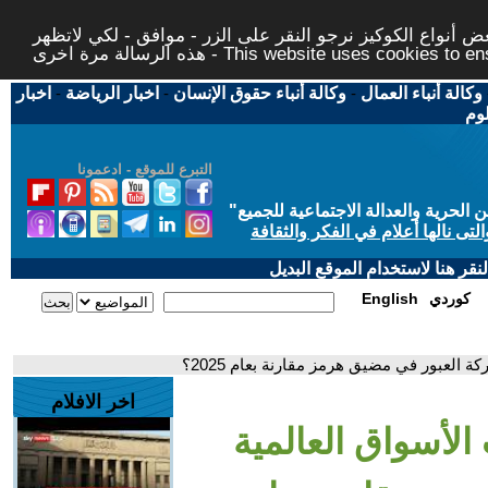
 أنواع الكوكيز نرجو النقر على الزر - موافق - لكي لاتظهر
This website uses cookies to ensure you ge
وكالة أنباء العمال
-
وكالة أنباء حقوق الإنسان
-
اخبار الرياضة
-
اخبار
لوم
التبرع للموقع - ادعمونا
حرية والعدالة الاجتماعية للجميع
"
تى نالها أعلام في الفكر والثقافة
قر هنا لاستخدام الموقع البديل
كوردي
English
ة العبور في مضيق هرمز مقارنة بعام 2025؟
اخر الافلام
 الأسواق العالمية