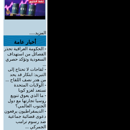
المزيد.....
أخبار عامة
-
الحكومة العراقية تحذر
الفصائل من استهداف
السعودية وتؤكد حصري
...
-
لقاحات لا تحتاج إلى
التبريد: ابتكار قد يحد
من هدر نصف اللقاح ...
-
الولايات المتحدة
تستعد لغزو كوبا
-
ما الذي يعوق تنويع
روسيا تجارتها مع دول
الجنوب العالمي؟
-
الديمقراطيون يرفعون
دعوى قضائية جماعية
ضد رسوم ترامب
الجمركي ...