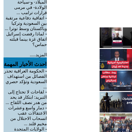
الميلاد- و-سياحة
الولادة- في مرمى
قرارات ترامب ...
-
اتفاقية دفاعية مرتقبة
بين السعودية وتركيا
وباكستان وسط توترا ...
-
لماذا رفضت إسرائيل
اتفاق غزة بينما قبلته
حماس؟
المزيد.....
احدث الأخبار المهمة
-
الحكومة العراقية تحذر
الفصائل من استهداف
السعودية وتؤكد حصري
...
-
لقاحات لا تحتاج إلى
التبريد: ابتكار قد يحد
من هدر نصف اللقاح ...
-
دمار واسع وعشرات
الاعتقالات عقب
انسحاب الاحتلال من
مخيم قلند ...
-
الولايات المتحدة