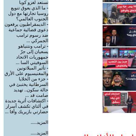
تستعد لغزو كوبا
-
ما الذي يعوق تنويع
روسيا تجارتها مع دول
الجنوب العالمي؟
-
الديمقراطيون يرفعون
دعوى قضائية جماعية
ضد رسوم ترامب
الجمركي ...
-
ترامب ونتنياهو
يسعيان إلى جرّ
جمهوريات الاتحاد
السوفيتي السا ...
-
تأثير الميلاتونين
والمغنيسيوم على الأرق
-
جزء من الخلايا
السرطانية يختبئ في
حالة سكون.. تهديد
صامت قد ...
-
اكتشافات أثرية جديدة
في ألتاي تكشف أسرار
حضارتي بازيريك وأفا ...
المزيد.....
المزيد.....