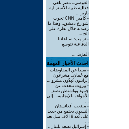
العوضي.. مصر تلغي
فعالية طبية للأسترالية
باربر ...
-
كاميرا CNN تجوب
شوارع دمشق.. وهذا ما
رصدته خلال نظرة على
الح ...
-
ترامب: صناعاتنا
الدفاعية تتوسع
المزيد.....
احدث الأخبار المهمة
-
بعيداً عن المفاوضات
مع عُمان.. مشرعون
إيرانيون يُعِدّون مشرو ...
-
بيروت تتحدث عن
جمود وواشنطن تصف
الأجواء بـ-الإيجابية-.. إلى
...
-
منتخب أفغانستان
النسوي يجتمع من جديد
على بُعد 8 آلاف ميل بعد
...
-
إسرائيل تصعد بلبنان..