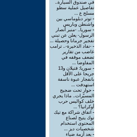
في صندوق السيارة..
تفاصيل عملية سطو
مسلح ع ...
-
توتر دبلوماسي بين
واشنطن وباريس
-
سوريا.. -منبر أنصار
الرسول- يعلن عن تبني
تفجير جرمانا وحصيلة ...
-
-نفاد الذخيرة-.. ترامب
غاضب من تقارير
تضعف موقفه في
المفاوضا ...
-
سوريا: قتيلان و13
جريحا على الأقل
بانفجار عبوة ناسفة
استهدفت ...
-
حوار تحت ضجيج
المسيّرات.. ماذا يجري
خلف كواليس حرب
أوكرانيا؟ ...
-
اتفاق شراكة مع تيك
توك يتيح لصناع
المحتوى استخدام
شخصيات ديز ...
-
بعد أزمة ضياء