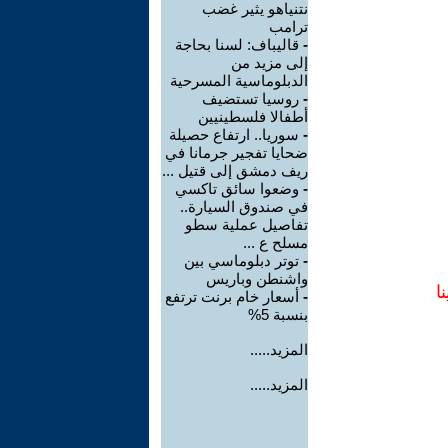
نتنياهو يثير غضب
ترامب
-
قاليباف: لسنا بحاجة
إلى مزيد من
الدبلوماسية المسرحية
-
روسيا تستضيف
أطفالا فلسطينيين
-
سوريا.. ارتفاع حصيلة
ضحايا تفجير جرمانا في
ريف دمشق إلى قتيل ...
-
وضعوا سائق تاكسي
في صندوق السيارة..
تفاصيل عملية سطو
مسلح ع ...
-
توتر دبلوماسي بين
واشنطن وباريس
ا
-
أسعار خام برنت ترتفع
بنسبة 5%
المزيد.....
المزيد.....