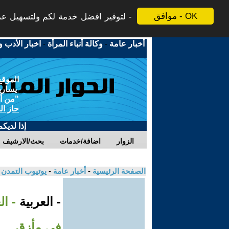
موافق - OK
لتوفير افضل خدمة لكم ولتسهيل عملي
أخبار عامة
-
وكالة أنباء المرأة
-
اخبار الأدب و
الموقع
يسارية
"من أج
حاز ال
إذا لديك
الزوار
اضافة/خدمات
بحث/الارشيف
الصفحة الرئيسية
-
أخبار عامة
-
يوتيوب التمدن
- العربية
- ال
في مأزق