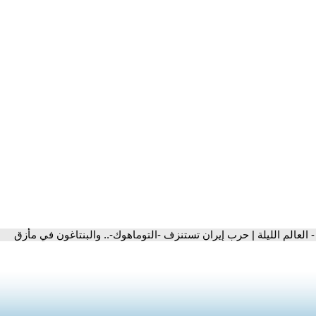
- العالم الليلة | حرب إيران تستنزف -التوماهوك-.. والبنتاغون في مأزق