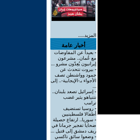
المزيد.....
أخبار عامة
-
بعيداً عن المفاوضات
مع عُمان.. مشرعون
إيرانيون يُعِدّون مشرو ...
-
بيروت تتحدث عن
جمود وواشنطن تصف
الأجواء بـ-الإيجابية-.. إلى
...
-
إسرائيل تصعد بلبنان..
نتنياهو يثير غضب
ترامب
-
روسيا تستضيف
أطفالا فلسطينيين
-
سوريا.. ارتفاع حصيلة
ضحايا تفجير جرمانا في
ريف دمشق إلى قتيل ...
-
وضعوا سائق تاكسي