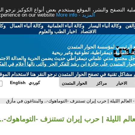
ة التصفح والنشر، الموقع يستخدم بعض أنواع الكوكيز نرجو النق
More info - المزيد
experience on our website
الفن
-
وكالة أنباء اليسار
-
وكالة أنباء العلمانية
-
وكالة أنباء العمال
-
وكا
الاقتصاد
-
اخبار الطب والعلوم
 الرئيسي لمؤسسة الحوار المتمدن
، علمانية، ديمقراطية، تطوعية وغير ربحية
ل مجتمع مدني علماني ديمقراطي حديث يضمن الحرية والعدالة الاجتم
حوار المتمدن على جائزة ابن رشد للفكر الحر والتى نالها أعلام في الفك
م مشاكل تقنية في تصفح الحوار المتمدن نرجو النقر هنا لاستخدام الموقع
كوردي
English
الاخبار
مراكز
الحوار المتمدن
- العالم الليلة | حرب إيران تستنزف -التوماهوك-.. والبنتاغون في مأزق
عالم الليلة | حرب إيران تستنزف -التوماهوك-.. 