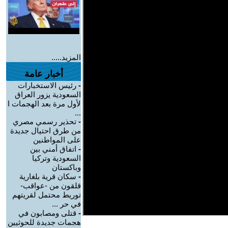
المزيد.....
أخبار عامة
-
رئيس الاستخبارات
السعودية يزور العراق
لأول مرة بعد الهجمات ا
...
-
تحذير رسمي مصري
من طرق احتيال جديدة
على المواطنين
-
اتفاق أمني بين
السعودية وتركيا
وباكستان
-
سكان قرية بلغارية
قلقون من -عواقب-
توريط محتمل لقريتهم
في حر ...
-
قتلى ومصابون في
هجمات جديدة للحوثيين