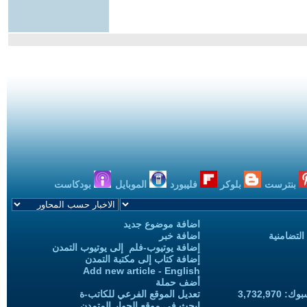
بنترست
بلوكر
فليبورد
الموبايل
بودكاست
اضافة موضوع جديد
التضامنية
اضافة خبر
إضافة يوتيوب-فلم إلى يوتيوب التمدن
إضافة كتاب إلى مكتبة التمدن
Add new article - English
أضف حملة
3,732,97
تعديل الموقع الفرعي للكاتب-ة
ابحث في موقع الحوار المتمدن