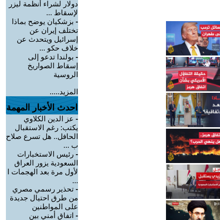
دولار لشراء أنظمة ليزر
لإسقاط ...
-
بزشكيان يوضح بماذا
تختلف إيران عن
إسرائيل ويتحدث عن
خلاف حكو ...
-
بولندا تدعو إلى
إسقاط الصواريخ
الروسية
المزيد.....
احدث الأخبار المهمة
-
عز الدين الكلاوي
يكتب: رغم الاستقبال
الحافل.. هل تسرع صلاح
ب ...
-
رئيس الاستخبارات
السعودية يزور العراق
لأول مرة بعد الهجمات ا
...
-
تحذير رسمي مصري
من طرق احتيال جديدة
على المواطنين
-
اتفاق أمني بين