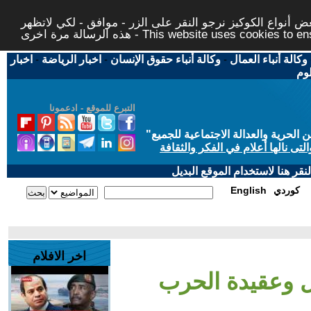
 أنواع الكوكيز نرجو النقر على الزر - موافق - لكي لاتظهر
This website uses cookies to ensure you ge
وكالة أنباء العمال
-
وكالة أنباء حقوق الإنسان
-
اخبار الرياضة
-
اخبار
لوم
التبرع للموقع - ادعمونا
حرية والعدالة الاجتماعية للجميع
"
تى نالها أعلام في الفكر والثقافة
قر هنا لاستخدام الموقع البديل
كوردي
English
اخر الافلام
يل وعقيدة الحرب