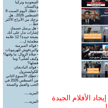
السعودية وتركيا
وباكستان
-
حظك اليوم السبت 8
اغسطس 2026.. هل
برجك من الأبراج الأكثر
حظً ...
-
هل يرسل جسمك
إشارات تدل على أنك
بصحة جيدة؟ 12 علامة
مطمئنة ل ...
-
فوائد الميرمية
والبردقوش للهرمونات
-
صلاة الزوال: ما وقتها؟
وكيف تُصلّى؟ وما
فضلها؟
-
فوائد الباذنجان
للكوليسترول
-
حظك الأسبوع الثاني
من أغسطس 2026 في
الحب والعمل والصحة
المزيد.....
جاد الأفلام الجيدة
المزيد.....
ا