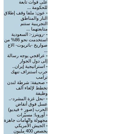
على قوات تابعة
للحكومة ...
-
عون: ملفا وقف إطلاق
النار والمناطق
التجريبية ستتم
متابعتهما ...
-
-رويترز-: السعودية
استخدمت نحو 86% من
صواريخ -باتريوت- الاع
...
-
عراقجي يوجه رسالة
إلى دول الجوار
-
استراتيجية إيران..
حرب استنزاف تنهك
ترامب
-
صحيفة: شرطة لندن
تخطط لإلغاء ألف
وظيفة
-
-نحل غزة المشرد-..
عسل فوق أنقاض
الحرب (صور + فيديو)
-
أوروبا: مسيّرات
مجهولة واتّهامات جاهزة
-
الجيش الأمريكي
يخصص 400 مليون