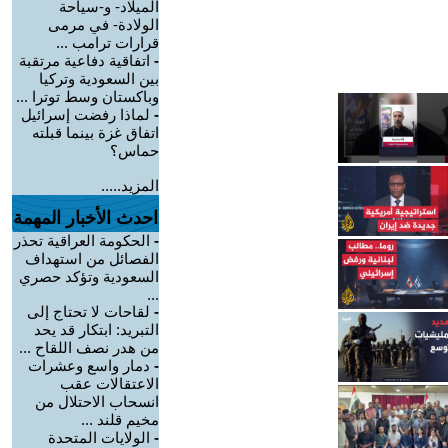
الميلاد- و-سياحة
الولادة- في مرمى
قرارات ترامب ...
-
اتفاقية دفاعية مرتقبة
بين السعودية وتركيا
وباكستان وسط توترا ...
-
لماذا رفضت إسرائيل
اتفاق غزة بينما قبلته
حماس؟
المزيد.....
احدث الأخبار المهمة
-
الحكومة العراقية تحذر
الفصائل من استهداف
السعودية وتؤكد حصري
...
-
لقاحات لا تحتاج إلى
التبريد: ابتكار قد يحد
من هدر نصف اللقاح ...
-
دمار واسع وعشرات
الاعتقالات عقب
انسحاب الاحتلال من
مخيم قلند ...
-
الولايات المتحدة