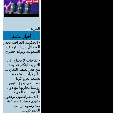
المزيد.....
أخبار عامة
-
الحكومة العراقية تحذر
الفصائل من استهداف
السعودية وتؤكد حصري
...
-
لقاحات لا تحتاج إلى
التبريد: ابتكار قد يحد
من هدر نصف اللقاح ...
-
الولايات المتحدة
تستعد لغزو كوبا
-
ما الذي يعوق تنويع
روسيا تجارتها مع دول
الجنوب العالمي؟
-
الديمقراطيون يرفعون
دعوى قضائية جماعية
ضد رسوم ترامب
الجمركي ...