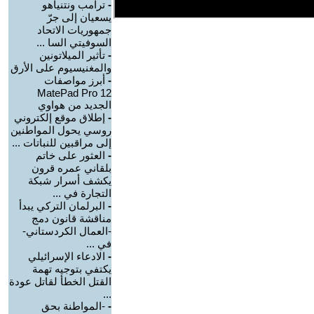
-
ترامب ونتنياهو
يسعيان إلى جرّ
جمهوريات الاتحاد
السوفيتي السا ...
-
تأثير الميلاتونين
والمغنيسيوم على الأرق
-
أبرز مواصفات
MatePad Pro 12
الجديد من هواوي
-
إطلاق موقع إلكتروني
روسي يحول المواطنين
إلى مراقبين للنباتات ...
-
العثور على خاتم
بلقاني عمره قرون
يكشف أسرار شبكة
التجارة في ...
-
البرلمان التركي يبدأ
مناقشة قانون دمج
-العمال الكردستاني-
في ...
-
الادعاء الإسرائيلي
يكتفي بتوجيه تهمة
القتل الخطأ لقاتل عودة
...
-
-المواطنة بحق