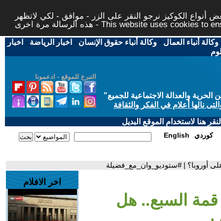
 أنواع الكوكيز نرجو النقر على الزر - موافق - لكي لاتظهر
This website uses cookies to ensure you ge
وكالة أنباء العمال
-
وكالة أنباء حقوق الإنسان
-
اخبار الرياضة
-
اخبار
لوم
التبرع للموقع - ادعمونا
حرية والعدالة الاجتماعية للجميع
"
تى نالها أعلام في الفكر والثقافة
قر هنا لاستخدام الموقع البديل
كوردي
English
لى أوروبا؟ | #ستوديو_وان_مع_فضيلة
اخر الافلام
قمة السبع.. هل