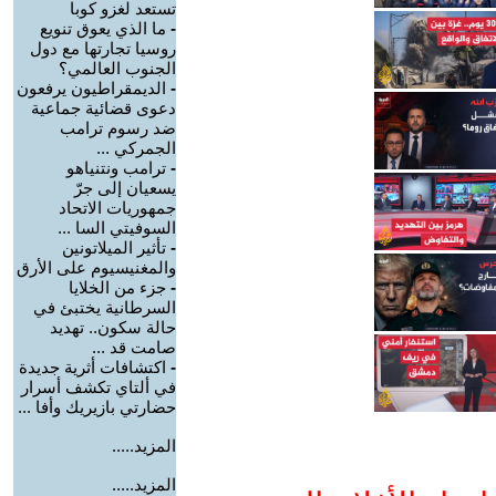
تستعد لغزو كوبا
-
ما الذي يعوق تنويع
روسيا تجارتها مع دول
الجنوب العالمي؟
-
الديمقراطيون يرفعون
دعوى قضائية جماعية
ضد رسوم ترامب
الجمركي ...
-
ترامب ونتنياهو
يسعيان إلى جرّ
جمهوريات الاتحاد
السوفيتي السا ...
-
تأثير الميلاتونين
والمغنيسيوم على الأرق
-
جزء من الخلايا
السرطانية يختبئ في
حالة سكون.. تهديد
صامت قد ...
-
اكتشافات أثرية جديدة
في ألتاي تكشف أسرار
حضارتي بازيريك وأفا ...
المزيد.....
المزيد.....