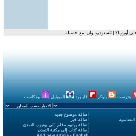
لى أوروبا؟ | #ستوديو_وان_مع_فضيلة
بنترست
بلوكر
فليبورد
الموبايل
بودكاست
اضافة موضوع جديد
التضامنية
اضافة خبر
إضافة يوتيوب-فلم إلى يوتيوب التمدن
إضافة كتاب إلى مكتبة التمدن
Add new article - English