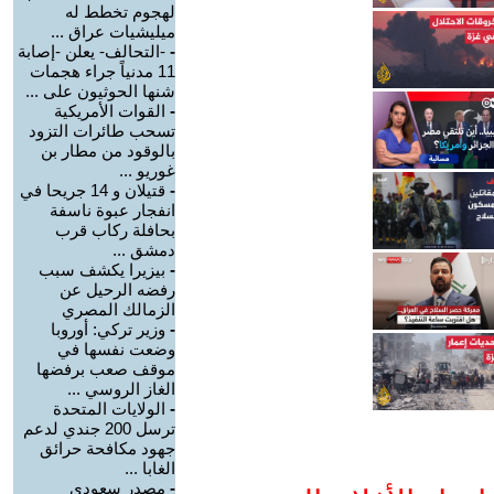
لهجوم تخطط له
ميليشيات عراق ...
-
-التحالف- يعلن -إصابة
11 مدنياً جراء هجمات
شنها الحوثيون على ...
-
القوات الأمريكية
تسحب طائرات التزود
بالوقود من مطار بن
غوريو ...
-
قتيلان و 14 جريحا في
انفجار عبوة ناسفة
بحافلة ركاب قرب
دمشق ...
-
بيزيرا يكشف سبب
رفضه الرحيل عن
الزمالك المصري
-
وزير تركي: أوروبا
وضعت نفسها في
موقف صعب برفضها
الغاز الروسي ...
-
الولايات المتحدة
ترسل 200 جندي لدعم
جهود مكافحة حرائق
الغابا ...
-
مصدر سعودي