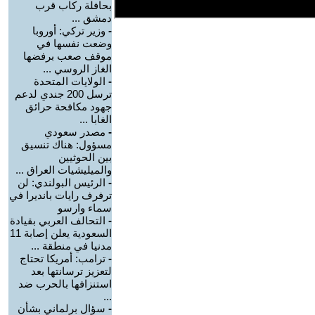
بحافلة ركاب قرب
دمشق ...
-
وزير تركي: أوروبا
وضعت نفسها في
موقف صعب برفضها
الغاز الروسي ...
-
الولايات المتحدة
ترسل 200 جندي لدعم
جهود مكافحة حرائق
الغابا ...
-
مصدر سعودي
مسؤول: هناك تنسيق
بين الحوثيين
والميليشيات العراق ...
-
الرئيس البولندي: لن
ترفرف رايات بانديرا في
سماء وارسو
-
التحالف العربي بقيادة
السعودية يعلن إصابة 11
مدنيا في منطقة ...
-
ترامب: أمريكا تحتاج
لتعزيز ترسانتها بعد
استنزافها بالحرب ضد
...
-
سؤال برلماني بشأن