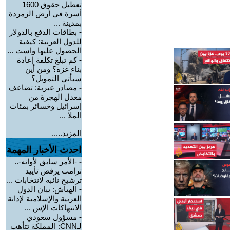
تعطيل حقوق 1600
أسرة في أرض الزمردة
بمدينة ...
-
بطاقات الدفع بالدولار
للدول العربية: كيفية
الحصول عليها واست ...
-
كم تبلغ تكلفة إعادة
بناء غزة؟ ومن أين
سيأتي التمويل؟
-
مصادر عبرية: تضاعف
معدل الهجرة من
إسرائيل وخسائر بمئات
الملا ...
المزيد.....
احدث الأخبار المهمة
-
-الأمر سابق لأوانه-..
ترامب يرفض تأييد
ترشيح نائبه لانتخابات ...
-
الهباش: بيان الدول
العربية والإسلامية لإدانة
الانتهاكات الإس ...
-
مسؤول سعودي
لـCNN: المملكة تتأهب