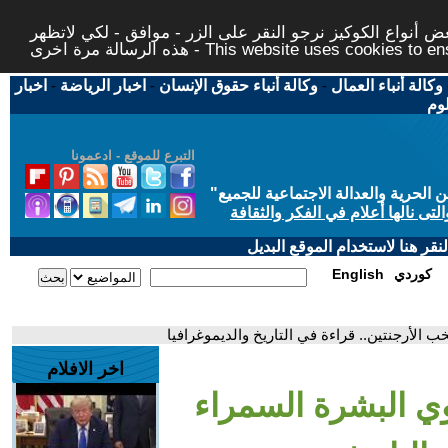
 أنواع الكوكيز نرجو النقر على الزر - موافق - لكي لاتظهر
This website uses cookies to ensure you ge
وكالة أنباء العمال
-
وكالة أنباء حقوق الإنسان
-
اخبار الرياضة
-
اخبار
لوم
التبرع للموقع - ادعمونا
حرية والعدالة الاجتماعية للجميع
"
تى نالها أعلام في الفكر والثقافة
قر هنا لاستخدام الموقع البديل
كوردي
English
 الأرجنتين.. قراءة في التاريخ والديموغرافيا
اخر الافلام
وي البشرة السمراء