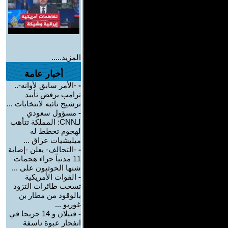
المزيد.....
أخبار عامة
-
-الأمر سابق لأوانه-..
ترامب يرفض تأييد
ترشيح نائبه لانتخابات ...
-
مسؤول سعودي
لـCNN: المملكة تتأهب
لهجوم تخطط له
ميليشيات عراق ...
-
-التحالف- يعلن -إصابة
11 مدنياً جراء هجمات
شنها الحوثيون على ...
-
القوات الأمريكية
تسحب طائرات التزود
بالوقود من مطار بن
غوريو ...
-
قتيلان و 14 جريحا في
انفجار عبوة ناسفة