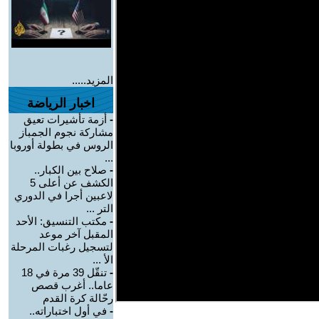
المزيد.....
اخبار الرياضة
-
أزمة تأشيرات تعيق
مشاركة نجوم الجمباز
الروس في بطولة أوروبا
...
-
صلاح بين الكبار..
الكشف عن أعلى 5
لاعبين أجرا في الدوري
التر ...
-
مكتب التنسيق: الأحد
المقبل آخر موعد
لتسجيل رغبات المرحلة
الأ ...
-
تنقّل 39 مرة في 18
عاما.. أغرب قصص
رحّالة كرة القدم
-
في أول اختباراته..