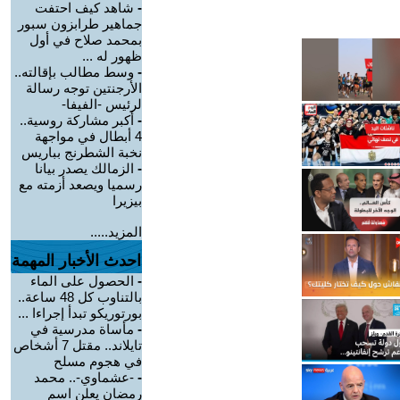
-
شاهد كيف احتفت
جماهير طرابزون سبور
بمحمد صلاح في أول
ظهور له ...
-
وسط مطالب بإقالته..
الأرجنتين توجه رسالة
لرئيس -الفيفا-
-
أكبر مشاركة روسية..
4 أبطال في مواجهة
نخبة الشطرنج بباريس
-
الزمالك يصدر بيانا
رسميا ويصعد أزمته مع
بيزيرا
المزيد.....
احدث الأخبار المهمة
-
الحصول على الماء
بالتناوب كل 48 ساعة..
بورتوريكو تبدأ إجراءا ...
-
مأساة مدرسية في
تايلاند.. مقتل 7 أشخاص
في هجوم مسلح
-
-عشماوي-.. محمد
رمضان يعلن اسم