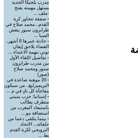
مدرب بلجيكا الجديد
يستهل مهمته بفتح
-ملف ...
-
صفقة تتجاوز كرة
القدم.. محمد صلاح في
طرابزون سبور ينعش
السيا ...
-
حادثة عمرها 8 أشهر..
القضاء يلاحق إيفان
ة
توني بتهمة الاعتداء ...
-
تفاصيل اللقاء الأول
بين مدرب طرابزون
سبور ومحمد صلاح
(صور)
-
20 موهبة صاعدة في
البريميرليغ.. من سيكون
مفاجأة كل نادٍ في م ...
-
إسبانيا: حزب يميني
متطرف يطالب
باستبعاد المغرب من
استضافة مو ...
-
بينما يتلقى دعما من
حلفائه... الاتحاد
النرويجي لكرة القدم
يط ...