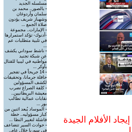
مسلسله الجديد
-
بالصور.. محمد بن
سلمان وأردوغان
وشهباز شريف يؤدون
صلاة الجمع ...
-
الإمارات.. مجموعة
-أدنوك- تؤكد استمرارها
في تلبية متطلبات عم
...
-
ناشط سوداني يكشف
عن شبكة تجنيد
مواطنيه في ليبيا للقتال
بأوكر ...
-
14 جريحاً في تفجير
حافلة جرمانا، وتحقيقات
لكشف المسؤولين
-
كلفة الصراع تضرب
معيشة البريطانيين..
نقابات عمالية تطالب
بور ...
-
الموساد يُبعد اثنين من
كبار مسؤوليه.. خطة
جاد الأفلام الجيدة
فاشلة لتغيير النظا ...
-
حوادث السير تتضاعف
ا
في سوريا خلال عام..