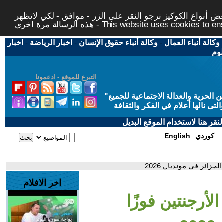
 أنواع الكوكيز نرجو النقر على الزر - موافق - لكي لاتظهر
This website uses cookies to ensure you ge
وكالة أنباء العمال
-
وكالة أنباء حقوق الإنسان
-
اخبار الرياضة
-
اخبار
لوم
التبرع للموقع - ادعمونا
حرية والعدالة الاجتماعية للجميع
"
تى نالها أعلام في الفكر والثقافة
قر هنا لاستخدام الموقع البديل
كوردي
English
جزائر في مونديال 2026
اخر الافلام
لأرجنتين فوزًا