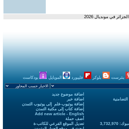
جزائر في مونديال 2026
بنترست
بلوكر
فليبورد
الموبايل
بودكاست
اضافة موضوع جديد
التضامنية
اضافة خبر
إضافة يوتيوب-فلم إلى يوتيوب التمدن
إضافة كتاب إلى مكتبة التمدن
Add new article - English
أضف حملة
3,732,97
تعديل الموقع الفرعي للكاتب-ة
ابحث في موقع الحوار المتمدن