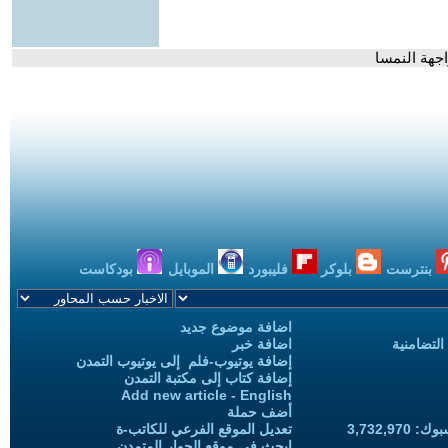
اجهة النمسا
بنترست
بلوكر
فليبورد
الموبايل
بودكاست
اضافة موضوع جديد
التضامنية
اضافة خبر
إضافة يوتيوب-فلم إلى يوتيوب التمدن
إضافة كتاب إلى مكتبة التمدن
Add new article - English
أضف حملة
3,732,97
تعديل الموقع الفرعي للكاتب-ة
ابحث في موقع الحوار المتمدن