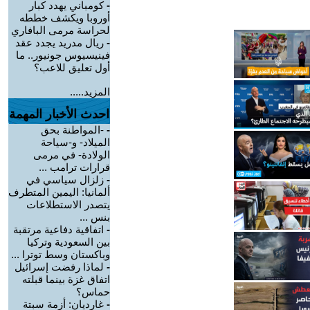
-
كومباني يهدد كبار
أوروبا ويكشف خططه
لحراسة مرمى البافاري
-
ريال مدريد يجدد عقد
فينيسيوس جونيور.. ما
أول تعليق للاعب؟
المزيد.....
احدث الأخبار المهمة
-
-المواطنة بحق
الميلاد- و-سياحة
الولادة- في مرمى
قرارات ترامب ...
-
زلزال سياسي في
ألمانيا: اليمين المتطرف
يتصدر الاستطلاعات
بنس ...
-
اتفاقية دفاعية مرتقبة
بين السعودية وتركيا
وباكستان وسط توترا ...
-
لماذا رفضت إسرائيل
اتفاق غزة بينما قبلته
حماس؟
-
غارديان: أزمة سبتة