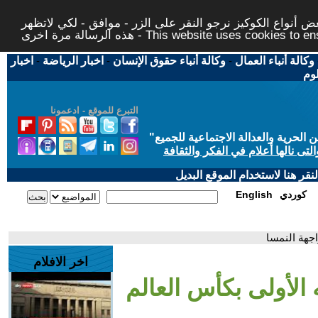
 أنواع الكوكيز نرجو النقر على الزر - موافق - لكي لاتظهر
This website uses cookies to ensure you ge
وكالة أنباء العمال
-
وكالة أنباء حقوق الإنسان
-
اخبار الرياضة
-
اخبار
لوم
التبرع للموقع - ادعمونا
حرية والعدالة الاجتماعية للجميع
"
تى نالها أعلام في الفكر والثقافة
قر هنا لاستخدام الموقع البديل
كوردي
English
اجهة النمسا
اخر الافلام
الأولى بكأس العالم