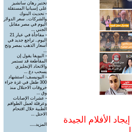
تختبر رهان سانشيز
على إسبانيا المستقلة
-
تحديث البنوك
والشركات.. سعر الدولار
اليوم في مصر مقابل
الجني ...
-
مفاجأة في عيار 21
اليوم.. تراجع جديد في
أسعار الذهب بمصر وتح
...
-
اليويفا يقول إن
المقاطعة قد تستمر
والاتحاد الإنجليزي
يسحب دع ...
-
اليونيسف: استشهاد
300 طفل في غزة جراء
خروقات الاحتلال منذ
وق ...
-
عشرات الإصابات
وعرقلة لعمل الطواقم
الطبية خلال اقتحام
الاحتل ...
جاد الأفلام الجيدة
المزيد.....
ا