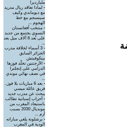
مليارديرا
-
لماذا تعاقد ريال مدريد
مع ديوماندي وكيف
سينسجم مع خط
الهجوم ...
-
منتخب أفغانستان
النسوي يجتمع من جديد
على بُعد 8 آلاف ميل بعد
...
ة
-
3 أسماء لخلافة مدرب
الجزائر السابق
بيتكوفيتش
-
الأرجنتين تخلّد فوزها
الدرامي على إنجلترا
في نصف نهائي موندي
...
-
بعد 6 مباريات بلا فوز..
فريق عائلة ميسي
يبحث عن مدرب جديد
-
أحزاب إسبانية تطالب
باستبعاد المغرب من
مونديال 2030 بسبب
أزم ...
-
برشلونة يلغي مباراته
الودية في المغرب