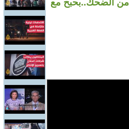
 من الضحك..بحبح مع