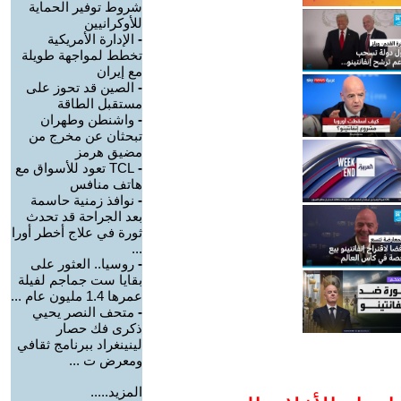
شروط توفير الحماية
للأوكرانيين
-
الإدارة الأمريكية
تخطط لمواجهة طويلة
مع إيران
-
الصين قد تحوز على
مستقبل الطاقة
-
واشنطن وطهران
تبحثان عن مخرج من
مضيق هرمز
-
TCL تعود للأسواق مع
هاتف منافس
-
نوافذ زمنية حاسمة
بعد الجراحة قد تحدث
ثورة في علاج أخطر أورا
...
-
روسيا.. العثور على
بقايا ست جماجم لفيلة
عمرها 1.4 مليون عام ...
-
متحف النصر يحيي
ذكرى فك حصار
لينينغراد ببرنامج ثقافي
ومعرض ت ...
المزيد.....