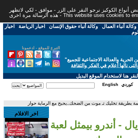
 أنواع الكوكيز نرجو النقر على الزر - موافق - لكي لاتظهر
This website uses cookies to ensure you ge
وكالة أنباء العمال
-
وكالة أنباء حقوق الإنسان
-
اخبار الرياضة
-
اخبار
لوم
التبرع للموقع - ادعمونا
حرية والعدالة الاجتماعية للجميع
"
تى نالها أعلام في الفكر والثقافة
قر هنا لاستخدام الموقع البديل
كوردي
English
كمة بطريقة تخليك تـ موت من الضحك..بحبح مع الرماية حوار
اخر الافلام
ل - أندرو بيمثل لعبة