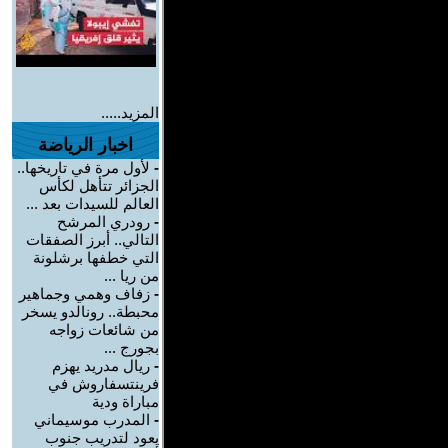
المزيد.....
اخبار الرياضة
-
لأول مرة في تاريخها..
الجزائر تتأهل لكأس
العالم للسيدات بعد ...
-
رودري المرشح
التالي.. أبرز الصفقات
التي خطفها برشلونة
من ريا ...
-
زفاف وهمي وجماهير
محبطة.. رونالدو يسخر
من شائعات زواجه
بجورج ...
-
ريال مدريد يهزم
فرينتسفاروش في
مباراة ودية
-
المدرب موسيماني
يعود لتدريب جنوب