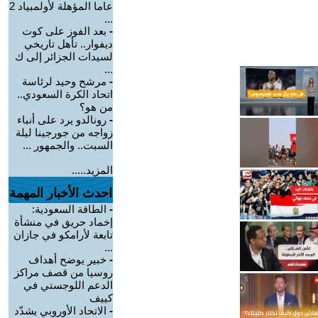
عاما المؤهلة لأولمبياد 2
...
-
بعد الفوز على كوت
ديفوار.. تأهل تاريخي
لسيدات الجزائر إلى ك
...
-
مرشح وحيد لرئاسة
اتحاد الكرة السعودي..
من هو؟
-
رونالدو يرد على أنباء
زواجه من جورجينا ليلة
السبت.. والجمهور ...
المزيد.....
احدث الأخبار المهمة
-
الطاقة السعودية:
إخماد حريق في منشأة
تابعة لأرامكو في جازان
...
-
خبير يوضح أهداف
روسيا من قصف مراكز
الدعم اللوجستي في
كييف
-
الاتحاد الأوروبي يشدّد