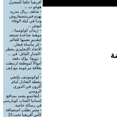
أفريقيا خلفا للمعتزل
هوغو ب ...
-
شاهد.. ريال مدريد
يهزم فيرينتسفاروش
وديا في ليلة الوفاء
لبوش ...
-
-زيدان كولومبيا-..
موهبة صاعدة تستعد
لتقديم نفسها للعالم
-
إثر مأساة فيغار..
الاتحاد الإنجليزي يحظر
ة
-الجدار القاتل- في ...
-
-يويفا- يؤكد دفعه
أموالاً لموظفة ارتبطت
بعلاقة مزعومة مع إنف
...
-
لوكوموتيف يكتفي
بنقطة التعادل أمام
أكرون في الدوري
الروسي
-
إنفانتينو يشيد بمدافع
إسبانيا الشاب كوبارسي
في رسالة خاصة
-
مصر تطلب استضافة
كأس أفريقيا تحت 23