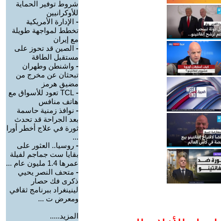
شروط توفير الحماية
للأوكرانيين
-
الإدارة الأمريكية
تخطط لمواجهة طويلة
مع إيران
-
الصين قد تحوز على
مستقبل الطاقة
-
واشنطن وطهران
تبحثان عن مخرج من
مضيق هرمز
-
TCL تعود للأسواق مع
هاتف منافس
-
نوافذ زمنية حاسمة
بعد الجراحة قد تحدث
ثورة في علاج أخطر أورا
...
-
روسيا.. العثور على
بقايا ست جماجم لفيلة
عمرها 1.4 مليون عام ...
-
متحف النصر يحيي
ذكرى فك حصار
لينينغراد ببرنامج ثقافي
ومعرض ت ...
المزيد.....