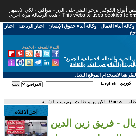
 أنواع الكوكيز نرجو النقر على الزر - موافق - لكي لاتظهر
This website uses cookies to ensure you ge
وكالة أنباء العمال
-
وكالة أنباء حقوق الإنسان
-
اخبار الرياضة
-
اخبار
لوم
التبرع للموقع - ادعمونا
حرية والعدالة الاجتماعية للجميع
"
تى نالها أعلام في الفكر والثقافة
قر هنا لاستخدام الموقع البديل
كوردي
English
 يستنوا شويه
اخر الافلام
ال - فريق زين الدين