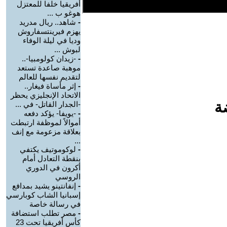
أفريقيا خلفا للمعتزل
هوغو ب ...
-
شاهد.. ريال مدريد
يهزم فيرينتسفاروش
وديا في ليلة الوفاء
لبوش ...
-
-زيدان كولومبيا-..
موهبة صاعدة تستعد
لتقديم نفسها للعالم
-
إثر مأساة فيغار..
الاتحاد الإنجليزي يحظر
ة
-الجدار القاتل- في ...
-
-يويفا- يؤكد دفعه
أموالاً لموظفة ارتبطت
بعلاقة مزعومة مع إنف
...
-
لوكوموتيف يكتفي
بنقطة التعادل أمام
أكرون في الدوري
الروسي
-
إنفانتينو يشيد بمدافع
إسبانيا الشاب كوبارسي
في رسالة خاصة
-
مصر تطلب استضافة
كأس أفريقيا تحت 23