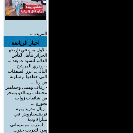
المزيد.....
اخبار الرياضة
-
لأول مرة في تاريخها..
الجزائر تتأهل لكأس
العالم للسيدات بعد ...
-
رودري المرشح
التالي.. أبرز الصفقات
التي خطفها برشلونة
من ريا ...
-
زفاف وهمي وجماهير
محبطة.. رونالدو يسخر
من شائعات زواجه
بجورج ...
-
ريال مدريد يهزم
فرينتسفاروش في
مباراة ودية
-
المدرب موسيماني
يعود لتدريب جنوب