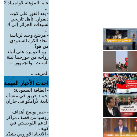
عاما المؤهلة لأولمبياد 2
...
-
بعد الفوز على كوت
ديفوار.. تأهل تاريخي
لسيدات الجزائر إلى ك
...
-
مرشح وحيد لرئاسة
اتحاد الكرة السعودي..
من هو؟
-
رونالدو يرد على أنباء
زواجه من جورجينا ليلة
السبت.. والجمهور ...
المزيد.....
احدث الأخبار المهمة
-
الطاقة السعودية:
إخماد حريق في منشأة
تابعة لأرامكو في جازان
...
-
خبير يوضح أهداف
روسيا من قصف مراكز
الدعم اللوجستي في
كييف
-
الاتحاد الأوروبي يشدّد