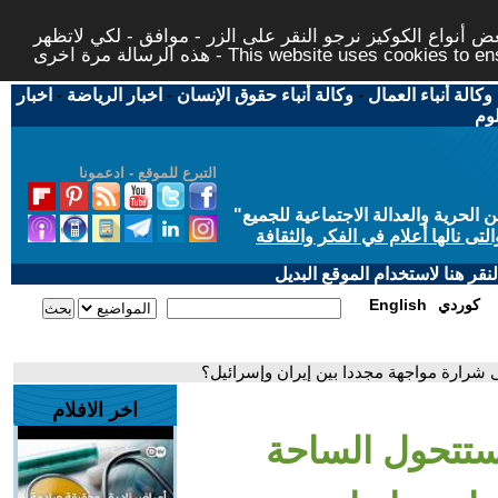
 أنواع الكوكيز نرجو النقر على الزر - موافق - لكي لاتظهر
This website uses cookies to ensure you ge
وكالة أنباء العمال
-
وكالة أنباء حقوق الإنسان
-
اخبار الرياضة
-
اخبار
لوم
التبرع للموقع - ادعمونا
حرية والعدالة الاجتماعية للجميع
"
تى نالها أعلام في الفكر والثقافة
قر هنا لاستخدام الموقع البديل
كوردي
English
ى شرارة مواجهة مجددا بين إيران وإسرائيل؟
اخر الافلام
ستتحول الساحة