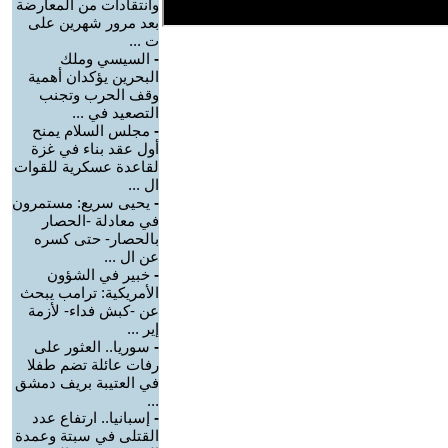
وانتقادات من المعارضة
بعد مرور شهرين على
ت ...
-
السيسي وملك
البحرين يؤكدان أهمية
وقف الحرب وتجنب
التصعيد في ...
-
مجلس السلام يمنح
أول عقد بناء في غزة
لقاعدة عسكرية للقوات
ال ...
-
يحيى سريع: مستمرون
في معادلة -الحصار
بالحصار- حتى كسره
عن ال ...
-
خبير في الشؤون
الأمريكية: ترامب يبحث
عن -كبش فداء- لأزمة
إير ...
-
سوريا.. العثور على
رفات عائلة تضم طفلا
في العتيبة بريف دمشق
...
-
إسبانيا.. ارتفاع عدد
القتلى في سبتة وعمدة