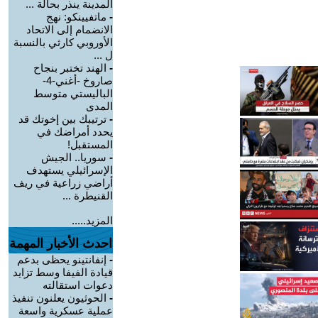
المدينة ينذر بحالة ...
-
ماتفيينكو: نهج
الانضمام إلى الاتحاد
الأوروبي كارثي بالنسبة
ل ...
-
الهند تختبر بنجاح
صاروخ -أغني-4-
الباليستي متوسط
المدى
-
ترتيبك بين إخوتك قد
يحدد أمراضك في
المستقبل!
-
سوريا.. الجيش
الإسرائيلي يستهدف
أراضي زراعية في ريف
القنيطرة ...
المزيد.....
احدث الأخبار المهمة
-
إنفانتينو يحظى بدعم
قيادة الفيفا وسط تزايد
دعوات استقالته
-
الحوثيون يعلنون تنفيذ
عملية عسكرية واسعة