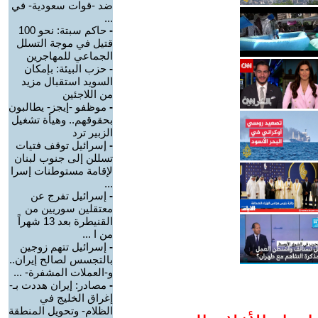
ضد -قوات سعودية- في
...
-
حاكم سبتة: نحو 100
قتيل في موجة التسلل
الجماعي للمهاجرين
-
حزب البيئة: بإمكان
السويد استقبال مزيد
من اللاجئين
-
موظفو -إيجز- يطالبون
بحقوقهم.. وهيأة تشغيل
الزبير ترد
-
إسرائيل توقف فتيات
تسللن إلى جنوب لبنان
لإقامة مستوطنات إسرا
...
-
إسرائيل تفرج عن
معتقلين سوريين من
القنيطرة بعد 13 شهراً
من ا ...
-
إسرائيل تتهم زوجين
بالتجسس لصالح إيران..
و-العملات المشفرة- ...
-
مصادر: إيران هددت بـ-
إغراق الخليج في
الظلام- وتحويل المنطقة