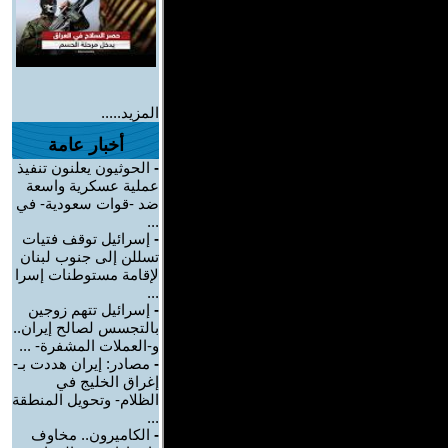
المزيد.....
أخبار عامة
-
الحوثيون يعلنون تنفيذ
عملية عسكرية واسعة
ضد -قوات سعودية- في
...
-
إسرائيل توقف فتيات
تسللن إلى جنوب لبنان
لإقامة مستوطنات إسرا
...
-
إسرائيل تتهم زوجين
بالتجسس لصالح إيران..
و-العملات المشفرة- ...
-
مصادر: إيران هددت بـ-
إغراق الخليج في
الظلام- وتحويل المنطقة
...
-
الكاميرون.. مخاوف