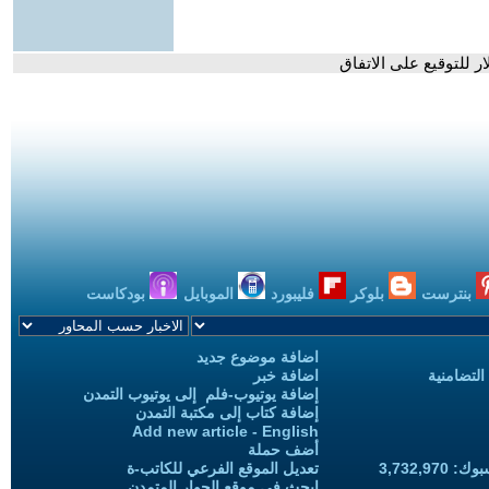
بنترست
بلوكر
فليبورد
الموبايل
بودكاست
اضافة موضوع جديد
التضامنية
اضافة خبر
إضافة يوتيوب-فلم إلى يوتيوب التمدن
إضافة كتاب إلى مكتبة التمدن
Add new article - English
أضف حملة
3,732,97
تعديل الموقع الفرعي للكاتب-ة
ابحث في موقع الحوار المتمدن