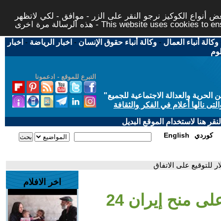
 أنواع الكوكيز نرجو النقر على الزر - موافق - لكي لاتظهر
This website uses cookies to ensure you ge
وكالة أنباء العمال
-
وكالة أنباء حقوق الإنسان
-
اخبار الرياضة
-
اخبار
لوم
التبرع للموقع - ادعمونا
حرية والعدالة الاجتماعية للجميع
"
تى نالها أعلام في الفكر والثقافة
قر هنا لاستخدام الموقع البديل
كوردي
English
اخر الافلام
- العاشرة | فانس يرد على منح إيران 24