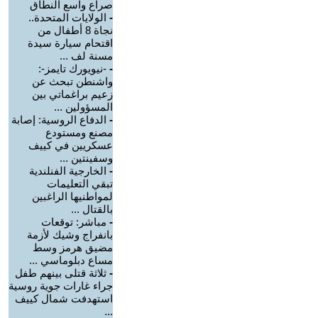
صراع واسع النطاق
-
الولايات المتحدة..
نجاة 8 أطفال من
اقتحام سيارة سيدة
مسنة لف ...
-
-نيويورك تايمز-:
واشنطن تبحث عن
زعيم براغماتي بين
المسؤولين ...
-
الدفاع الروسية: إصابة
مصنع ومستودع
عسكريين في كييف
وسفينتين ...
-
الخارجية الفنلندية
تبقي التعليمات
لمواطنيها الراغبين
بالقتال ...
-
مباشر: توقعات
بانفراج وشيك لأزمة
مضيق هرمز وسط
مساع دبلوماسي ...
-
ثلاثة قتلى بينهم طفل
جراء غارات جوية روسية
استهدفت شمال كييف
...