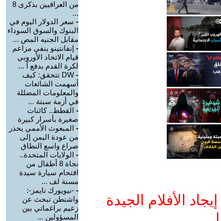
من العراقيين بذكرى 8
...
-
سعر الدولار اليوم في
البنوك والسوق السوداء
مقابل الجنيه المص ...
-
إنفانتينو ينفي مزاعم
قيام الاتحاد الأوروبي
لكرة القدم بدفع أ ...
-
DW تتحقق: كيف
أسهمت الشائعات
والمعلومات المضللة
في أزمة سبتة ...
-
القطط.. كائنات
صغيرة بأسرار كبيرة
-
المبعوث الأممي يحذر
من عودة اليمن إلى
صراع واسع النطاق
-
الولايات المتحدة..
نجاة 8 أطفال من
اقتحام سيارة سيدة
مسنة لف ...
-
-نيويورك تايمز-:
جاد الأفلام الجيدة
واشنطن تبحث عن
زعيم براغماتي بين
ا
المسؤولين ...