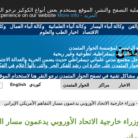
ة التصفح والنشر، الموقع يستخدم بعض أنواع الكوكيز نرجو النق
More info - المزيد
experience on our website
الفن
-
وكالة أنباء اليسار
-
وكالة أنباء العلمانية
-
وكالة أنباء العمال
-
وكا
الاقتصاد
-
اخبار الطب والعلوم
 الرئيسي لمؤسسة الحوار المتمدن
، علمانية، ديمقراطية، تطوعية وغير ربحية
ل مجتمع مدني علماني ديمقراطي حديث يضمن الحرية والعدالة الاجتم
حوار المتمدن على جائزة ابن رشد للفكر الحر والتى نالها أعلام في الفك
م مشاكل تقنية في تصفح الحوار المتمدن نرجو النقر هنا لاستخدام الموقع
كوردي
English
الاخبار
مراكز
الحوار المتمدن
- وزراء خارجية الاتحاد الأوروبي يدعمون مسار التفاهم الأمريكي الإيراني
زراء خارجية الاتحاد الأوروبي يدعمون مسار ال
يراني