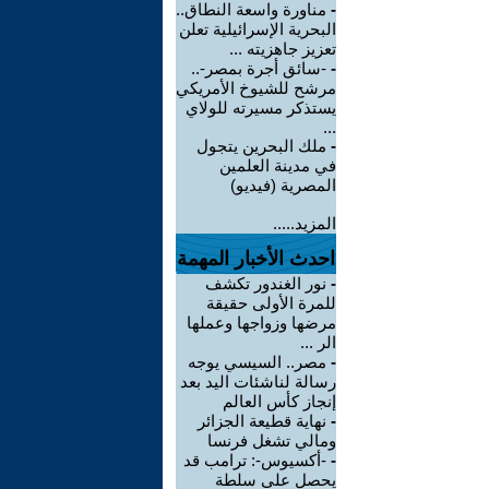
-
مناورة واسعة النطاق..
البحرية الإسرائيلية تعلن
تعزيز جاهزيته ...
-
-سائق أجرة بمصر-..
مرشح للشيوخ الأمريكي
يستذكر مسيرته للولاي
...
-
ملك البحرين يتجول
في مدينة العلمين
المصرية (فيديو)
المزيد.....
احدث الأخبار المهمة
-
نور الغندور تكشف
للمرة الأولى حقيقة
مرضها وزواجها وعملها
الر ...
-
مصر.. السيسي يوجه
رسالة لناشئات اليد بعد
إنجاز كأس العالم
-
نهاية قطيعة الجزائر
ومالي تشغل فرنسا
-
-أكسيوس-: ترامب قد
يحصل على سلطة