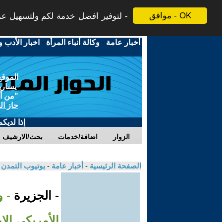
موافق - OK
لتوفير افضل خدمة لكم ولتسهيل عملي
أخبار عامة
-
وكالة أنباء المرأة
-
اخبار الأدب و
الموقع
يسارية
"من أج
حاز ال
إذا لديك
الزوار
اضافة/خدمات
بحث/الارشيف
الصفحة الرئيسية
-
أخبار عامة
-
يوتيوب التمدن
- الجزيرة
- و
الأمريكي الإ