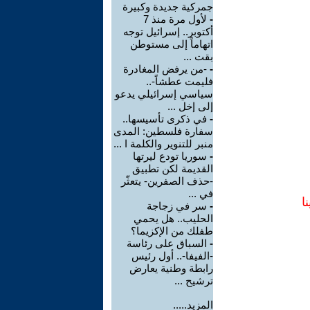
جمركية جديدة وكبيرة
-
لأول مرة منذ 7
أكتوبر.. إسرائيل توجه
اتهاماً إلى مستوطن
بقت ...
-
-من يرفض المغادرة
فليمت عطشاً-..
سياسي إسرائيلي يدعو
إلى إخل ...
-
في ذكرى تأسيسها..
سفارة فلسطين: المدى
منبر للتنوير والكلمة ا ...
-
سوريا تودع ليرتها
القديمة لكن تطبيق
-حذف الصفرين- يتعثّر
في ...
ا
-
سر في زجاجة
الحليب.. هل يحمي
طفلك من الإكزيما؟
-
السباق على رئاسة
-الفيفا-.. أول رئيس
رابطة وطنية يعارض
ترشيح ...
المزيد.....