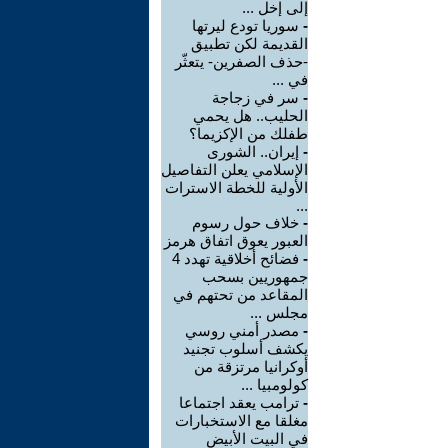
إلى إخل ...
-
سوريا تودع ليرتها
القديمة لكن تطبيق
-حذف الصفرين- يتعثّر
في ...
-
سر في زجاجة
الحليب.. هل يحمي
طفلك من الإكزيما؟
-
إيران.. الشورى
الإسلامي يعلن التفاصيل
الأولية للخطة الاسترات
...
-
خلاف حول رسوم
العبور يعوق اتفاق هرمز
-
فضائح أخلاقية تهدد 4
جمهوريين بسحب
المقاعد من تحتهم في
مجلس ...
-
مصدر أمني روسي
يكشف أسلوب تجنيد
أوكرانيا مرتزقة من
كولومبيا ...
-
ترامب يعقد اجتماعا
مغلقا مع الاستخبارات
في البيت الأبيض