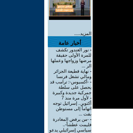
المزيد.....
أخبار عامة
-
نور الغندور تكشف
للمرة الأولى حقيقة
مرضها وزواجها وعملها
الر ...
-
نهاية قطيعة الجزائر
ومالي تشغل فرنسا
-
-أكسيوس-: ترامب قد
يحصل على سلطة
جمركية جديدة وكبيرة
-
لأول مرة منذ 7
أكتوبر.. إسرائيل توجه
اتهاماً إلى مستوطن
بقت ...
-
-من يرفض المغادرة
فليمت عطشاً-..
سياسي إسرائيلي يدعو