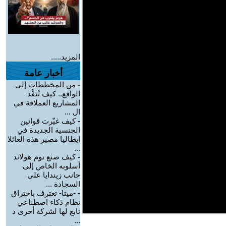
المزيد.....
أخبار عامة
-
من المخططات إلى
الواقع.. كيف تُنفَّذ
المشاريع العملاقة في
ال ...
-
كيف غيّرت قوانين
الجنسية الجديدة في
إيطاليا مصير هذه العائلا
...
-
كيف صنع توم هولاند
أسلوبه الخاص إلى
جانب زيندايا على
السجادة ...
-
-ميتا- تعترف باختراق
نظام ذكاء اصطناعي
تابع لها لشركة أخرى د
...