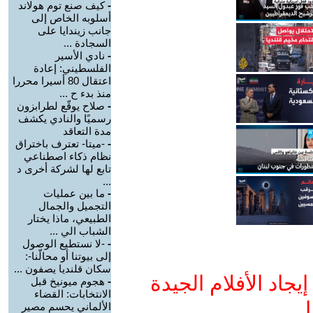
-
كيف صنع توم هولاند
أسلوبه الخاص إلى
جانب زيندايا على
السجادة ...
-
نادي الأسير
الفلسطيني: إعادة
اعتقال 80 أسيرا محررا
منذ بدء ح ...
-
صلاح يوقّع لطرابزون
رسميًا والنادي يكشف
مدة التعاقد
-
-ميتا- تعترف باختراق
نظام ذكاء اصطناعي
تابع لها لشركة أخرى د
...
-
ما بين عمليات
التجميل والجمال
الطبيعي، ماذا يختار
الشباب الي ...
-
-لا نستطيع الوصول
إلى بيوتنا أو محالّنا-:
سكان قلنديا يصفون ...
جاد الأفلام الجيدة
-
هجوم ميونيخ قبل
الانتخابات: القضاء
ا
الألماني يحسم مصير