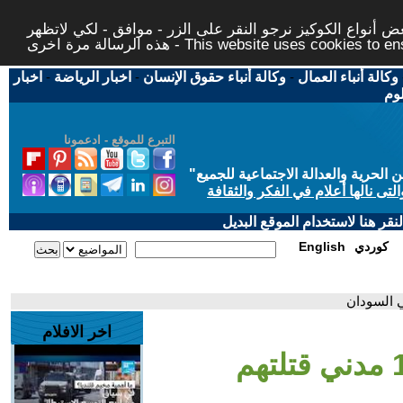
 أنواع الكوكيز نرجو النقر على الزر - موافق - لكي لاتظهر
This website uses cookies to ensure you ge
وكالة أنباء العمال
-
وكالة أنباء حقوق الإنسان
-
اخبار الرياضة
-
اخبار
لوم
التبرع للموقع - ادعمونا
حرية والعدالة الاجتماعية للجميع
"
تى نالها أعلام في الفكر والثقافة
قر هنا لاستخدام الموقع البديل
كوردي
English
اخر الافلام
- مسؤول أممي: 1000 مدني قتلتهم