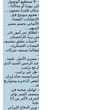
-
-لا نستطيع الوصول
إلى بيوتنا أو محالّنا-:
سكان قلنديا يصفون ...
-
هجوم ميونيخ قبل
الانتخابات: القضاء
الألماني يحسم مصير
المتهم ...
-
إطلاق نمر آمور نادر
في برية كازاخستان
-
لأسباب تتعلق بتصنيف
المعدات العسكرية..
إيطاليا تستبعد شركات
...
-
مصري الأصل.. قصة
عبد الرحمن السيد الذي
أزعج ترامب
-
هل غير ترامب
استراتيجيته تجاه إيران
لنقص الذخيرة وصواريخ
ثاد ...
-
عوامل صحية في
منتصف العمر تؤخر
الخرف لأكثر من 13
عاما
-
وزير الدفاع الإيراني