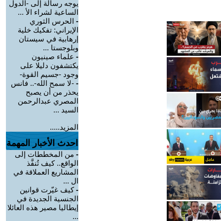
يوجه رسالة إلى -الدول
الساعية لشراء الأ ...
-
الحرس الثوري
الإيراني: تفكيك خلية
إرهابية في سيستان
وبلوجستا ...
-
علماء صينيون
يكتشفون دليلا على
وجود -جسيم القوة-
-
-لا سمح الله-.. فانس
يحذر من أن يصبح
المصري عبدالرحمن
السيد ...
المزيد.....
احدث الأخبار المهمة
-
من المخططات إلى
الواقع.. كيف تُنفَّذ
المشاريع العملاقة في
ال ...
-
كيف غيّرت قوانين
الجنسية الجديدة في
إيطاليا مصير هذه العائلا
...