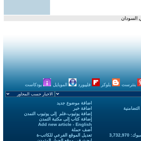
بنترست
بلوكر
فليبورد
الموبايل
بودكاست
اضافة موضوع جديد
التضامنية
اضافة خبر
إضافة يوتيوب-فلم إلى يوتيوب التمدن
إضافة كتاب إلى مكتبة التمدن
Add new article - English
أضف حملة
3,732,97
تعديل الموقع الفرعي للكاتب-ة
ابحث في موقع الحوار المتمدن