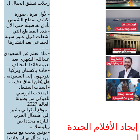
رحلات تسلق الجبال ل
...
-
لأول مرة.. صورة
تكشف سطح الشمس
بأدق تفاصيله حتى الآن
-
هذه المقاطع التي
أشعلت فتيل عبور سبتة
الجماعي بعد انتشارها
ب ...
-
ماذا نعلم عن السعودي
عبدالله الشهري بعد
تعيينه قائدا للتحالف ...
-
قادة باكستان وتركيا
يتوجهون إلى السعودية..
هل يُعلن اتفاق دف ...
-
أسباب استبعاد
المنتخب الروسي
للهوكي من بطولة
العالم 2027
-
موقع أوكراني يشير
إلى اشتعال الحرب
الباردة مجددا بين
جاد الأفلام الجيدة
زيلينسك ...
-
بوتين يبحث مع محمد
ا
بن زايد آل نهيان هاتفيا