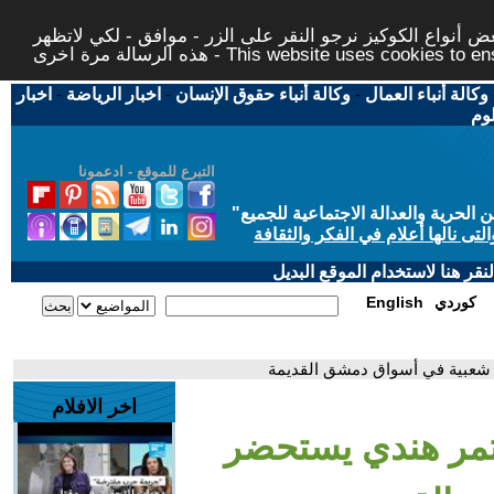
 أنواع الكوكيز نرجو النقر على الزر - موافق - لكي لاتظهر
This website uses cookies to ensure you ge
وكالة أنباء العمال
-
وكالة أنباء حقوق الإنسان
-
اخبار الرياضة
-
اخبار
لوم
التبرع للموقع - ادعمونا
حرية والعدالة الاجتماعية للجميع
"
تى نالها أعلام في الفكر والثقافة
قر هنا لاستخدام الموقع البديل
كوردي
English
 شعبية في أسواق دمشق القديمة
اخر الافلام
 تمر هندي يستحضر