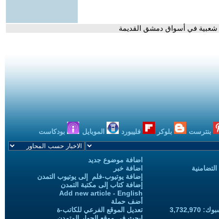
 شعبية في أسواق دمشق القديمة
بنترست
بلوكر
فليبورد
الموبايل
بودكاست
اضافة موضوع جديد
التضامنية
اضافة خبر
إضافة يوتيوب-فلم إلى يوتيوب التمدن
إضافة كتاب إلى مكتبة التمدن
Add new article - English
أضف حملة
3,732,97
تعديل الموقع الفرعي للكاتب-ة
ابحث في موقع الحوار المتمدن