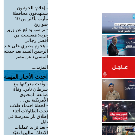
...
-
إعلام: الحوثيون
يستهدفون محافظة
مأرب بأكثر من 10
صواريخ
-
ترامب يدافع عن وزير
حربه: هيغسيث من
أفضل رجالي
-
هجوم مصري على عبد
الرحمن السيد بعد حديثه
المسيء عن مصر
المزيد.....
احدث الأخبار المهمة
-
وثّقت معركتها مع
سرطان نادر.. وفاة
صانعة المحتوى
الأمريكية س ...
-
لحظة احتماء طلاب
تحت الطاولات أثناء
إطلاق نار بمدرسة في
تايل ...
-
بعد تزايد عمليات
الإنقاذ.. ماليزيا تقيّد