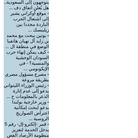
يتوجهون إلى السعودية..
هل يُعلن اتفاق دف ...
-
موقع أوكراني يشير
إلى اشتعال الحرب
الباردة مجددا بين
زيلينسك ...
-
بوتين يبحث مع محمد
بن زايد آل نهيان هاتفيا
الوضع في منطقة ال ...
-
كيف يمكن إنهاء حرب
السودان الوحشية
والمنسية؟ - في
الإيكونومي ...
-
مصرع مسؤول مصري
بطريقة مروعة
-
رئيس الوزراء الليتواني
يدعو إلى عدم إثارة
الذعر بالمعلومات ح ...
-
وزير خارجية بولندا
يدعو لبحث إمكانية
اعتراض الصواريخ
الروسية ...
-
قمر -إلكترو-إل- رقم 5
يدخل الخدمة لتعزيز
منظومة الأرصاد الفض