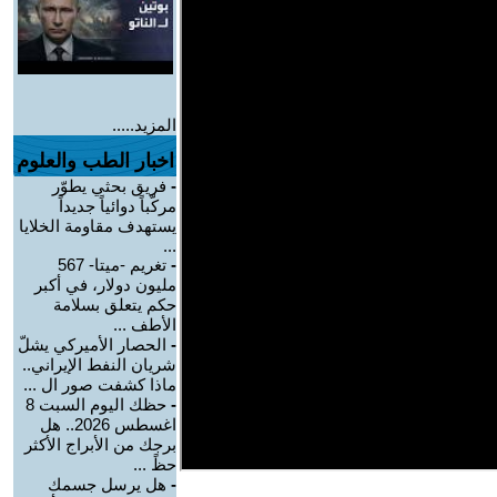
المزيد.....
اخبار الطب والعلوم
-
فريق بحثي يطوّر
مركّباً دوائياً جديداً
يستهدف مقاومة الخلايا
...
-
تغريم -ميتا- 567
مليون دولار، في أكبر
حكم يتعلق بسلامة
الأطف ...
-
الحصار الأميركي يشلّ
شريان النفط الإيراني..
ماذا كشفت صور ال ...
-
حظك اليوم السبت 8
اغسطس 2026.. هل
برجك من الأبراج الأكثر
حظً ...
-
هل يرسل جسمك