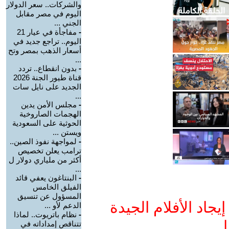
والشركات.. سعر الدولار
اليوم في مصر مقابل
الجني ...
-
مفاجأة في عيار 21
اليوم.. تراجع جديد في
أسعار الذهب بمصر وتح
...
-
بدون انقطاع.. تردد
قناة طيور الجنة 2026
الجديد على نايل سات
...
-
مجلس الأمن يدين
الهجمات الصاروخية
الحوثية على السعودية
ويستن ...
-
لمواجهة نفوذ الصين..
ترامب يعلن تخصيص
أكثر من ملياري دولار ل
...
-
البنتاغون يعفي قائد
الفيلق الخامس
المسؤول عن تنسيق
جاد الأفلام الجيدة
الدعم لأو ...
-
نظام باتريوت.. لماذا
ا
تتناقص إمداداته في