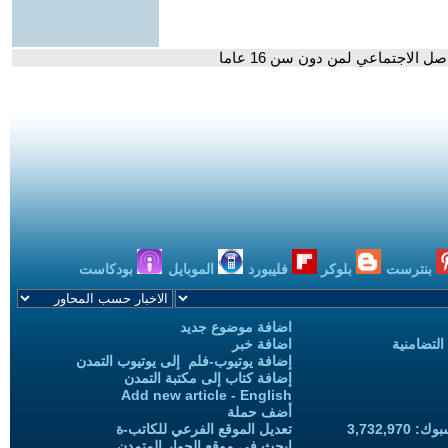
 الاجتماعي لمن دون سن 16 عاما
بنترست
بلوكر
فليبورد
الموبايل
بودكاست
اضافة موضوع جديد
التضامنية
اضافة خبر
إضافة يوتيوب-فلم إلى يوتيوب التمدن
إضافة كتاب إلى مكتبة التمدن
Add new article - English
أضف حملة
3,732,97
تعديل الموقع الفرعي للكاتب-ة
ابحث في موقع الحوار المتمدن