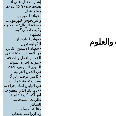
إشارات تدل على أنك
بصحة جيدة؟ 12 علامة
مطمئنة ل ...
-
فوائد الميرمية
والبردقوش للهرمونات
-
صلاة الزوال: ما وقتها؟
وكيف تُصلّى؟ وما
فضلها؟
-
فوائد الباذنجان
والعلوم
للكوليسترول
-
حظك الأسبوع الثاني
من أغسطس 2026 في
الحب والعمل والصحة
-
موعد إجازة المولد
النبوي الشريف 2026
في الدول العربية
-
كاميرا ترصد زلزالًا
يضرب غرفة عمليات
في اليابان أثناء إجراء ...
-
-دماغك الذي يتعفن-..
لغز أكبر كذبة علمية
طاردت مستخدمي
الشاش ...
-
«التخطيط»
و«الزراعة» تضعان