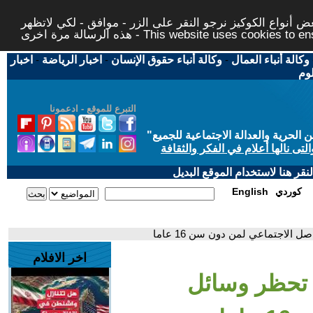
 أنواع الكوكيز نرجو النقر على الزر - موافق - لكي لاتظهر
This website uses cookies to ensure you ge
وكالة أنباء العمال
-
وكالة أنباء حقوق الإنسان
-
اخبار الرياضة
-
اخبار
لوم
التبرع للموقع - ادعمونا
حرية والعدالة الاجتماعية للجميع
"
تى نالها أعلام في الفكر والثقافة
قر هنا لاستخدام الموقع البديل
كوردي
English
 الاجتماعي لمن دون سن 16 عاما
اخر الافلام
 تحظر وسائل