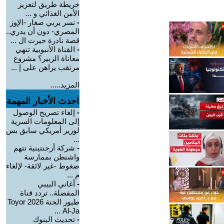
خريطة طريق لتعزيز
الأمن الغذائي و ...
-
نسر يربي صغار -الإوز
المصري- دون أن يدري..
قصة نادرة حيرت ال ...
-
القناة الأنبوبية تنهي
معاناة الزبير؟ مشروع
مرتقب يراهن على إ ...
المزيد.....
احدث الأخبار المهمة
-
إلغاء تصريح الوصول
إلى المعلومات السرية
لوزير أمريكي سابق بس
...
-
شركة أرجنتينية تتهم
واشنطن بممارسة
ضغوط -غير لائقة- لإلغاء
م ...
-
أغاني البيبي
المفضلة.. تردد قناة
طيور الجنة 2026 Toyor
Al-Ja ...
-
تحديث البنوك