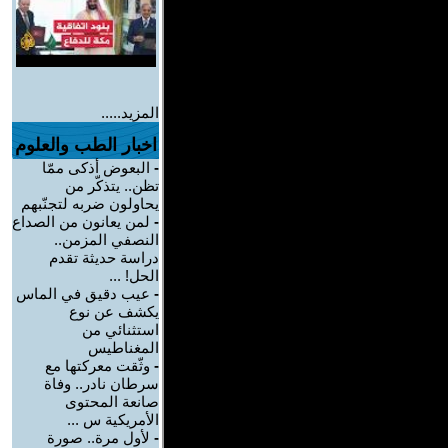
المزيد.....
اخبار الطب والعلوم
-
البعوض أذكى ممّا
تظن.. يتذكّر من
يحاولون ضربه لتجنّبهم
-
لمن يعانون من الصداع
النصفي المزمن..
دراسة حديثة تقدم
الحل! ...
-
عيب دقيق في الماس
يكشف عن نوع
استثنائي من
المغناطيس
-
وثّقت معركتها مع
سرطان نادر.. وفاة
صانعة المحتوى
الأمريكية س ...
-
لأول مرة.. صورة