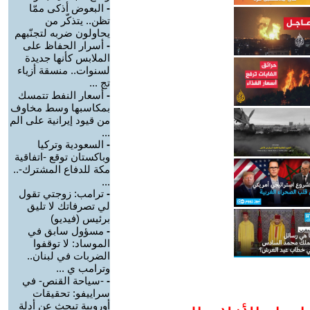
-
البعوض أذكى ممّا
تظن.. يتذكّر من
يحاولون ضربه لتجنّبهم
-
أسرار الحفاظ على
الملابس كأنها جديدة
لسنوات.. منسقة أزياء
تج ...
-
أسعار النفط تتمسك
بمكاسبها وسط مخاوف
من قيود إيرانية على الم
...
-
السعودية وتركيا
وباكستان توقع -اتفاقية
مكة للدفاع المشترك-..
...
-
ترامب: زوجتي تقول
لي تصرفاتك لا تليق
برئيس (فيديو)
-
مسؤول سابق في
الموساد: لا توقفوا
الضربات في لبنان..
وترامب ي ...
-
-سياحة القنص- في
سراييفو: تحقيقات
أوروبية تبحث عن أدلة