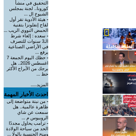
التحقيق في منشأ
كورونا.. لجنة بمجلس
الشيوخ ال ...
-
هيئة الأدوية تقر أول
لقاح إنفلونزا بتقنية
الحمض النووي الريب ...
-
سعده : إلغاء شرط
الـ3 سنوات للتصرف
في الأراضي الصناعية
يرفع ...
-
حظك اليوم الجمعة 7
اغسطس 2026.. هل
برجك من الأبراج الأكثر
حظ ...
المزيد.....
احدث الأخبار المهمة
-
من نبتة متواضعة إلى
ظاهرة عالمية.. هل
سمعت عن شاي
الروبيوس م ...
-
ترامب يحاول مجددًا
الحد من سياحة الولادة
ومنح الجنسية بالولا ...