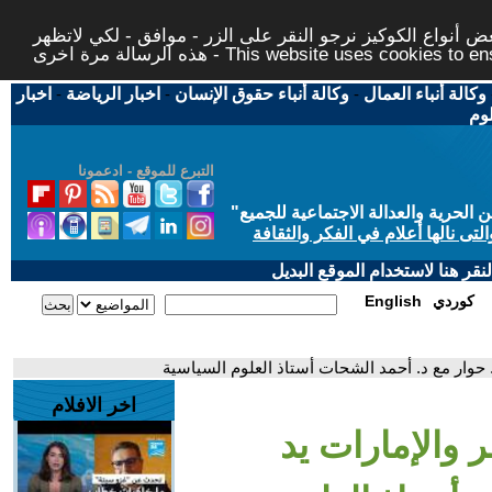
 أنواع الكوكيز نرجو النقر على الزر - موافق - لكي لاتظهر
This website uses cookies to ensure you ge
وكالة أنباء العمال
-
وكالة أنباء حقوق الإنسان
-
اخبار الرياضة
-
اخبار
لوم
التبرع للموقع - ادعمونا
حرية والعدالة الاجتماعية للجميع
"
تى نالها أعلام في الفكر والثقافة
قر هنا لاستخدام الموقع البديل
كوردي
English
. حوار مع د. أحمد الشحات أستاذ العلوم السياسية
اخر الافلام
 والإمارات يد