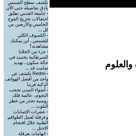
تكشف سطح الشمس
بأدق تفاصيله حتى الآن
-
جامعة القدس تطلق
احتفالات تخريج الفوج
الخامس والأربعين من
كل ...
-
الكسوف الكلي
للشمس.. أين يمكنك
مشاهدته؟
-
جزء من الخلايا
السرطانية يختبئ في
والعلوم
حالة سكون.. تهديد
صامت قد ...
-
Redmi تكشف عن
واحد من أفضل الهواتف
الذكية قريبا
-
أضواء المدن تحجب
النجوم.. عالمة فلك
روسية تحذر من خطر
التلوث ...
-
عشرات الإصابات
وعرقلة لعمل الطواقم
الطبية خلال اقتحام
الاحتل ...
-
اتهامات بعرقلة