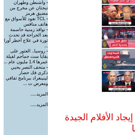
-
واشنطن وطهران
تبحثان عن مخرج من
مضيق هرمز
-
TCL تعود للأسواق مع
هاتف منافس
-
نوافذ زمنية حاسمة
بعد الجراحة قد تحدث
ثورة في علاج أخطر أورا
...
-
روسيا.. العثور على
بقايا ست جماجم لفيلة
عمرها 1.4 مليون عام ...
-
متحف النصر يحيي
ذكرى فك حصار
لينينغراد ببرنامج ثقافي
ومعرض ت ...
المزيد.....
المزيد.....
جاد الأفلام الجيدة
ا