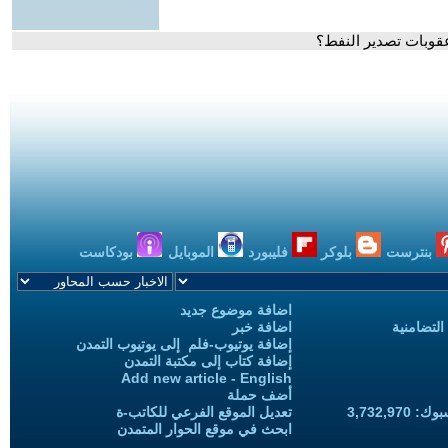
قوبات تصدير النفط؟
بنترست
بلوكر
فليبورد
الموبايل
بودكاست
اضافة موضوع جديد
التضامنية
اضافة خبر
إضافة يوتيوب-فلم إلى يوتيوب التمدن
إضافة كتاب إلى مكتبة التمدن
Add new article - English
أضف حملة
3,732,97
تعديل الموقع الفرعي للكاتب-ة
ابحث في موقع الحوار المتمدن