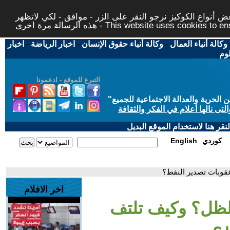
 أنواع الكوكيز نرجو النقر على الزر - موافق - لكي لاتظهر
This website uses cookies to ensure you ge
وكالة أنباء العمال
-
وكالة أنباء حقوق الإنسان
-
اخبار الرياضة
-
اخبار
لوم
التبرع للموقع - ادعمونا
حرية والعدالة الاجتماعية للجميع
"
تى نالها أعلام في الفكر والثقافة
قر هنا لاستخدام الموقع البديل
كوردي
English
قوبات تصدير النفط؟
اخر الافلام
لظل؟ وكيف تلتف