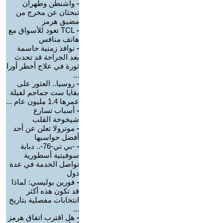
-
واشنطن وطهران
تبحثان عن مخرج من
مضيق هرمز
-
TCL تعود للأسواق مع
هاتف منافس
-
نوافذ زمنية حاسمة
بعد الجراحة قد تحدث
ثورة في علاج أخطر أورا
...
-
روسيا.. العثور على
بقايا ست جماجم لفيلة
عمرها 1.4 مليون عام ...
-
أسباب تسارع
شيخوخة القلب
-
موترولا تعلن عن أحد
أفضل حواسبها
-
-بي تي-76-.. دبابة
سوفيتية أسطورية
تواصل الخدمة في عدة
دول
-
فورين بوليسي: لماذا
قد تكون هذه أكثر
انتخابات مفصلية بتاريخ
...
-
هل اقترب اتفاق هرمز