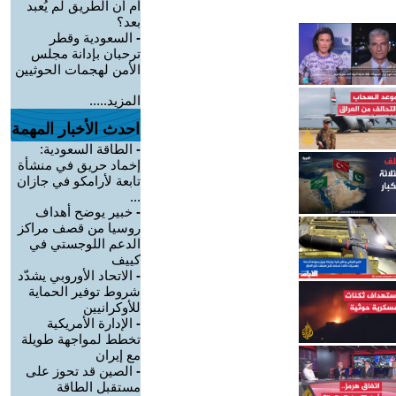
أم أن الطريق لم يُعبد
بعد؟
-
السعودية وقطر
ترحبان بإدانة مجلس
الأمن لهجمات الحوثيين
المزيد.....
احدث الأخبار المهمة
-
الطاقة السعودية:
إخماد حريق في منشأة
تابعة لأرامكو في جازان
...
-
خبير يوضح أهداف
روسيا من قصف مراكز
الدعم اللوجستي في
كييف
-
الاتحاد الأوروبي يشدّد
شروط توفير الحماية
للأوكرانيين
-
الإدارة الأمريكية
تخطط لمواجهة طويلة
مع إيران
-
الصين قد تحوز على
مستقبل الطاقة