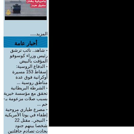
المزيد.....
أخبار عامة
-
شاهد.. نائب ترشق
رئيس وزراء كوسوفو
المؤقت بالبيض
-
الدفاع الروسية:
إسقاط 153 مسيرة
أوكرانية فوق عدة
مناطق روسية ...
-
الشرطة البريطانية
تحقق مع مؤسسة خيرية
بسبب صلات مزعومة بـ-
حم ...
-
مصرع طياري مروحية
إطفاء في يوتا الأمريكية
-
النيجر.. مقتل 22
شخصا بينهم جنود
بحادث تصادم حافلتين