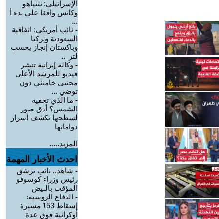
الإسرائيلي: نتنياهو
وكاتس وافقا على بدء أ
...
-
نائب أمريكي: اتفاقية
السعودية وتركيا
وباكستان إنجاز يحسب
لتر ...
-
وكالة إيرانية تنشر
فيديو للمرشد الأعلى
مجتبى خامنئي دون
توضي ...
-
ما الذي تخفيه
الشمس؟ أدق صور
لسطحها تكشف أسرار
دواماتها
المزيد.....
احدث الأخبار المهمة
-
شاهد.. نائب ترشق
رئيس وزراء كوسوفو
المؤقت بالبيض
-
الدفاع الروسية:
إسقاط 153 مسيرة
أوكرانية فوق عدة