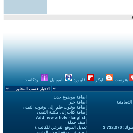
ة
بنترست
بلوكر
فليبورد
الموبايل
بودكاست
اضافة موضوع جديد
التضامنية
اضافة خبر
إضافة يوتيوب-فلم إلى يوتيوب التمدن
إضافة كتاب إلى مكتبة التمدن
Add new article - English
أضف حملة
3,732,97
تعديل الموقع الفرعي للكاتب-ة
ابحث في موقع الحوار المتمدن