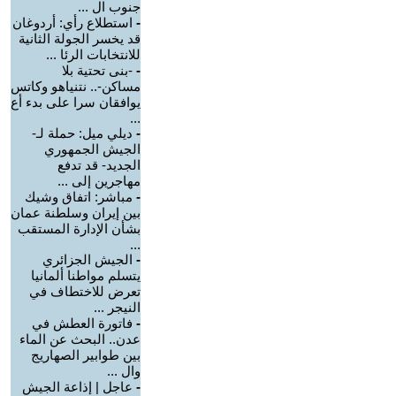
جنوب ال ...
-
استطلاع رأي: أردوغان
قد يخسر الجولة الثانية
للانتخابات الرئا ...
-
-بنى تحتية بلا
مساكن-.. نتنياهو وكاتس
يوافقان سرا على بدء أع
...
-
ديلي ميل: حملة لـ-
الجيش الجمهوري
الجديد- قد تدفع
مهاجرين إلى ...
-
مباشر: اتفاق وشيك
بين إيران وسلطنة عمان
بشأن الإدارة المستقب
...
-
الجيش الجزائري
يتسلم مواطنا ألمانيا
تعرض للاختطاف في
النيجر ...
-
فاتورة العطش في
عدن.. البحث عن الماء
بين طوابير الصهاريج
وال ...
-
عاجل | إذاعة الجيش