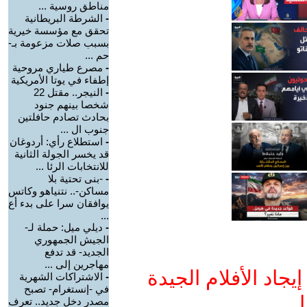
مناطق روسية ...
-
الشرطة البريطانية
تحقق مع مؤسسة خيرية
بسبب صلات مزعومة بـ-
حم ...
-
مصرع طياري مروحية
إطفاء في يوتا الأمريكية
-
النيجر.. مقتل 22
شخصا بينهم جنود
بحادث تصادم حافلتين
جنوب ال ...
-
استطلاع رأي: أردوغان
قد يخسر الجولة الثانية
للانتخابات الرئا ...
-
-بنى تحتية بلا
مساكن-.. نتنياهو وكاتس
يوافقان سرا على بدء أع
...
-
ديلي ميل: حملة لـ-
الجيش الجمهوري
الجديد- قد تدفع
مهاجرين إلى ...
جاد الأفلام الجيدة
-
الاشتراكات الشهرية
في -إنستغرام- تصبح
ا
مصدر دخل جديد.. تعرف