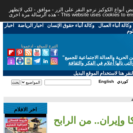
 أنواع الكوكيز نرجو النقر على الزر - موافق - لكي لاتظهر
This website uses cookies to ensure you ge
وكالة أنباء العمال
-
وكالة أنباء حقوق الإنسان
-
اخبار الرياضة
-
اخبار
لوم
التبرع للموقع - ادعمونا
حرية والعدالة الاجتماعية للجميع
"
تى نالها أعلام في الفكر والثقافة
قر هنا لاستخدام الموقع البديل
كوردي
English
ة
اخر الافلام
ا وإيران.. من الرابح