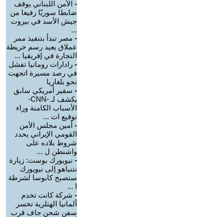
-
الأمن اللبناني يوقف
ضابطا سوريّا رفيعا من
جيش الأسد في بيروت
...
-
مصر تبدأ بتنفيذ ممر
عملاق يعيد رسم خريطة
التجارة في إفريقيا ...
-
رادارات رومانيا تفشل
في رصد مسيرة اتجهت
نحو بلغاريا
-
سفير أمريكي سابق
يكشف لـ -CNN-
الأسباب الكامنة وراء
توقيع ات ...
-
أمين مجلس الأمن
القومي الإيراني يحدد
شروط بلاده على
واشنطن ل ...
-
نيويورك بوست: زيارة
نتنياهو إلى نيويورك
ستصبح كابوسا لشرطة
ا ...
-
شركة كانت تخدم
ألمانيا الهتلرية تخسر
سفن شحن جاف قرب