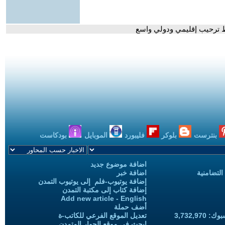
سط ترحيب إقليمي ودولي واسع
بنترست
بلوكر
فليبورد
الموبايل
بودكاست
اضافة موضوع جديد
التضامنية
اضافة خبر
إضافة يوتيوب-فلم إلى يوتيوب التمدن
إضافة كتاب إلى مكتبة التمدن
Add new article - English
أضف حملة
3,732,97
تعديل الموقع الفرعي للكاتب-ة
ابحث في موقع الحوار المتمدن