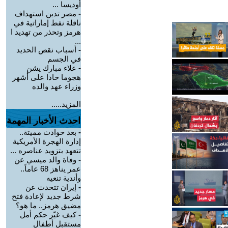
أوديسا ...
-
مصر تدين استهداف
ناقلة نفط إماراتية في
هرمز وتحذر من تهديد ا
...
-
أسباب نقص الحديد
في الجسم
-
علاء مبارك يشن
هجوما حادا على أشهر
وزراء عهد والده
المزيد.....
احدث الأخبار المهمة
-
بعد حوادث مميتة..
إدارة الهجرة الأمريكية
تتعهد بتزويد عناصره ...
-
وفاة والد ميسي عن
عمر يناهز 68 عاماً..
وأندية تنعيه
-
إيران تتحدث عن
شرط جديد لإعادة فتح
مضيق هرمز.. ما هو؟
-
كيف غيّر حكم أمل
مستقبل أطفال