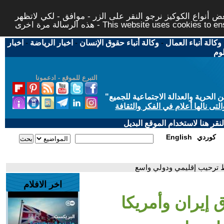
 أنواع الكوكيز نرجو النقر على الزر - موافق - لكي لاتظهر
This website uses cookies to ensure you ge
وكالة أنباء العمال
-
وكالة أنباء حقوق الإنسان
-
اخبار الرياضة
-
اخبار
لوم
التبرع للموقع - ادعمونا
حرية والعدالة الاجتماعية للجميع
"
تى نالها أعلام في الفكر والثقافة
قر هنا لاستخدام الموقع البديل
كوردي
English
سط ترحيب إقليمي ودولي واسع
اخر الافلام
ق إيران وأمريكا