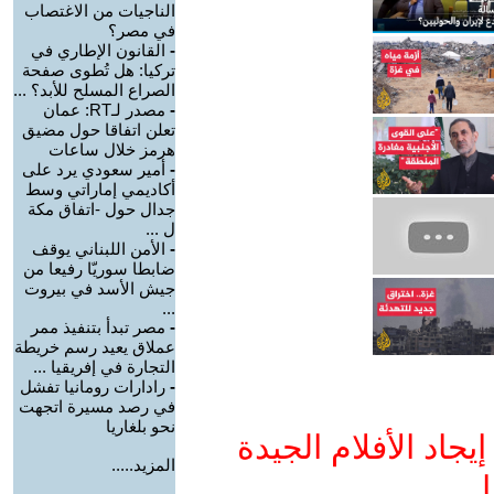
الناجيات من الاغتصاب
في مصر؟
-
القانون الإطاري في
تركيا: هل تُطوى صفحة
الصراع المسلح للأبد؟ ...
-
مصدر لـRT: عمان
تعلن اتفاقا حول مضيق
هرمز خلال ساعات
-
أمير سعودي يرد على
أكاديمي إماراتي وسط
جدال حول -اتفاق مكة
ل ...
-
الأمن اللبناني يوقف
ضابطا سوريّا رفيعا من
جيش الأسد في بيروت
...
-
مصر تبدأ بتنفيذ ممر
عملاق يعيد رسم خريطة
التجارة في إفريقيا ...
-
رادارات رومانيا تفشل
في رصد مسيرة اتجهت
نحو بلغاريا
جاد الأفلام الجيدة
المزيد.....
ا