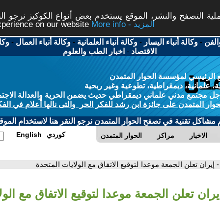
ة التصفح والنشر، الموقع يستخدم بعض أنواع الكوكيز نرجو النق
More info - المزيد
experience on our website
الفن
-
وكالة أنباء اليسار
-
وكالة أنباء العلمانية
-
وكالة أنباء العمال
-
وكا
الاقتصاد
-
اخبار الطب والعلوم
 الرئيسي لمؤسسة الحوار المتمدن
، علمانية، ديمقراطية، تطوعية وغير ربحية
ل مجتمع مدني علماني ديمقراطي حديث يضمن الحرية والعدالة الاجتم
حوار المتمدن على جائزة ابن رشد للفكر الحر والتى نالها أعلام في الفك
م مشاكل تقنية في تصفح الحوار المتمدن نرجو النقر هنا لاستخدام الموقع
كوردي
English
الاخبار
مراكز
الحوار المتمدن
- إيران تعلن الجمعة موعدا لتوقيع الاتفاق مع الولايات المتحدة
يران تعلن الجمعة موعدا لتوقيع الاتفاق مع الو