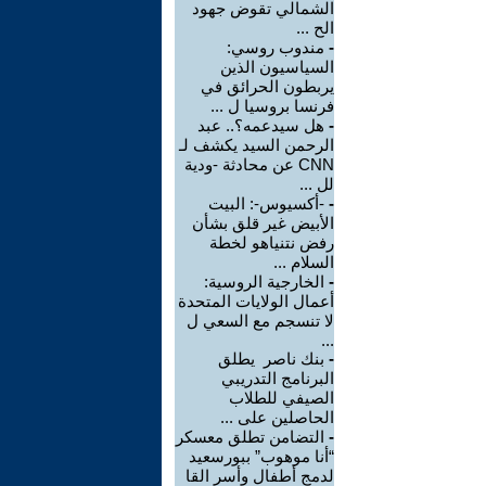
الشمالي تقوض جهود
الح ...
-
مندوب روسي:
السياسيون الذين
يربطون الحرائق في
فرنسا بروسيا ل ...
-
هل سيدعمه؟.. عبد
الرحمن السيد يكشف لـ
CNN عن محادثة -ودية
لل ...
-
-أكسيوس-: البيت
الأبيض غير قلق بشأن
رفض نتنياهو لخطة
السلام ...
-
الخارجية الروسية:
أعمال الولايات المتحدة
لا تنسجم مع السعي ل
...
-
بنك ناصر يطلق
البرنامج التدريبي
الصيفي للطلاب
الحاصلين على ...
-
التضامن تطلق معسكر
“أنا موهوب” ببورسعيد
لدمج أطفال وأسر القا