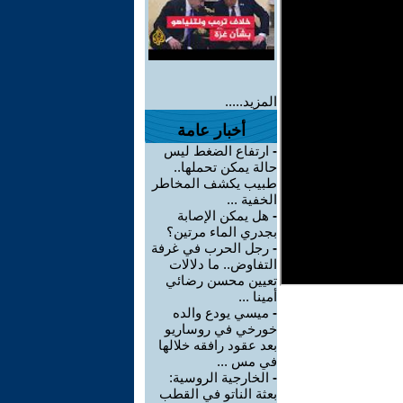
المزيد.....
أخبار عامة
-
ارتفاع الضغط ليس
حالة يمكن تحملها..
طبيب يكشف المخاطر
الخفية ...
-
هل يمكن الإصابة
بجدري الماء مرتين؟
-
رجل الحرب في غرفة
التفاوض.. ما دلالات
تعيين محسن رضائي
أمينا ...
-
ميسي يودع والده
خورخي في روساريو
بعد عقود رافقه خلالها
في مس ...
-
الخارجية الروسية:
بعثة الناتو في القطب