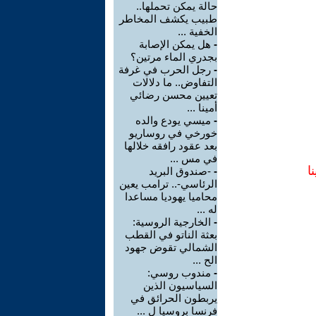
حالة يمكن تحملها..
طبيب يكشف المخاطر
الخفية ...
-
هل يمكن الإصابة
بجدري الماء مرتين؟
-
رجل الحرب في غرفة
التفاوض.. ما دلالات
تعيين محسن رضائي
أمينا ...
-
ميسي يودع والده
خورخي في روساريو
بعد عقود رافقه خلالها
في مس ...
ا
-
-صندوق البريد
الرئاسي-.. ترامب يعين
محاميا يهوديا مساعدا
له ...
-
الخارجية الروسية:
بعثة الناتو في القطب
الشمالي تقوض جهود
الح ...
-
مندوب روسي:
السياسيون الذين
يربطون الحرائق في
فرنسا بروسيا ل ...