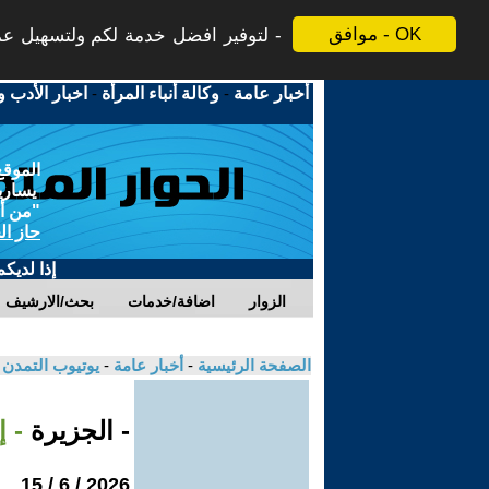
موافق - OK
لتوفير افضل خدمة لكم ولتسهيل عملي
أخبار عامة
-
وكالة أنباء المرأة
-
اخبار الأدب و
الموقع
يسارية
"من أج
حاز ال
إذا لديك
الزوار
اضافة/خدمات
بحث/الارشيف
الصفحة الرئيسية
-
أخبار عامة
-
يوتيوب التمدن
- الجزيرة
- إ
2026 / 6 / 15