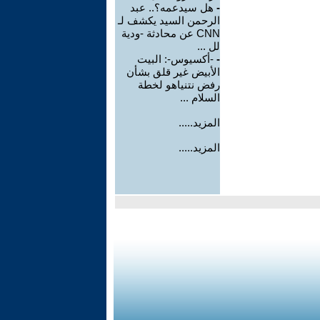
-
هل سيدعمه؟.. عبد
الرحمن السيد يكشف لـ
CNN عن محادثة -ودية
لل ...
-
-أكسيوس-: البيت
الأبيض غير قلق بشأن
رفض نتنياهو لخطة
السلام ...
المزيد.....
المزيد.....