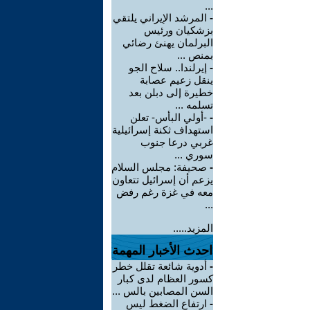
...
-
المرشد الإيراني يلتقي
بزشكيان ورئيس
البرلمان يهنئ رضائي
بمنص ...
-
إيرلندا.. سلاح الجو
ينقل زعيم عصابة
خطيرة إلى دبلن بعد
تسلمه ...
-
-أولي البأس- تعلن
استهداف ثكنة إسرائيلية
غربي درعا جنوب
سوري ...
-
صحيفة: مجلس السلام
يزعم أن إسرائيل تتعاون
معه في غزة رغم رفض
...
المزيد.....
احدث الأخبار المهمة
-
أدوية شائعة تقلل خطر
كسور العظام لدى كبار
السن المصابين بالس ...
-
ارتفاع الضغط ليس