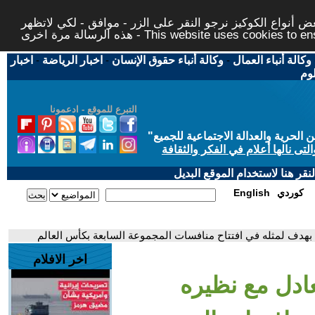
 أنواع الكوكيز نرجو النقر على الزر - موافق - لكي لاتظهر
This website uses cookies to ensure you ge
وكالة أنباء العمال
-
وكالة أنباء حقوق الإنسان
-
اخبار الرياضة
-
اخبار
لوم
التبرع للموقع - ادعمونا
حرية والعدالة الاجتماعية للجميع
"
تى نالها أعلام في الفكر والثقافة
قر هنا لاستخدام الموقع البديل
كوردي
English
بهدف لمثله في افتتاح منافسات المجموعة السابعة بكأس العالم
اخر الافلام
ادل مع نظيره