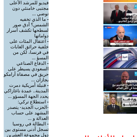
فيديو للمرشد الأعلى
مجتبى خامنئي دون
توضي ...
-
ما الذي تخفيه
الشمس؟ أدق صور
لسطحها تكشف أسرار
دواماتها
-
اعتقال المئات على
خلفية حرائق الغابات
في فرنسا، لكن من
المسؤ ...
-
الدفاع الصناعي
السعودي يسيطر على
حريق في مصفاة أرامكو
بجازان ...
-
قنبلة أمريكية دمرت
المدينة.. عمدة ناغازاكي
يحدد الجهة المسؤو ...
-
استطلاع تركي:
-الحزب الجديد- يتصدر
المشهد على حساب
العدالة و ...
-
البطالة في روسيا
تسجل أدنى مستوى بين
دول مجموعة العشرين