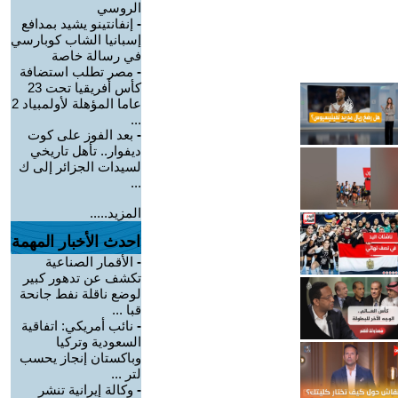
الروسي
-
إنفانتينو يشيد بمدافع
إسبانيا الشاب كوبارسي
في رسالة خاصة
-
مصر تطلب استضافة
كأس أفريقيا تحت 23
عاما المؤهلة لأولمبياد 2
...
-
بعد الفوز على كوت
ديفوار.. تأهل تاريخي
لسيدات الجزائر إلى ك
...
المزيد.....
احدث الأخبار المهمة
-
الأقمار الصناعية
تكشف عن تدهور كبير
لوضع ناقلة نفط جانحة
قبا ...
-
نائب أمريكي: اتفاقية
السعودية وتركيا
وباكستان إنجاز يحسب
لتر ...
-
وكالة إيرانية تنشر