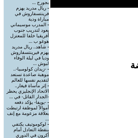
بجورج ...
-
ريال مدريد يهزم
فرينتسفاروش في
مباراة ودية
-
المدرب موسيماني
يعود لتدريب جنوب
أفريقيا خلفا للمعتزل
هوغو ب ...
-
شاهد.. ريال مدريد
يهزم فيرينتسفاروش
وديا في ليلة الوفاء
ة
لبوش ...
-
-زيدان كولومبيا-..
موهبة صاعدة تستعد
لتقديم نفسها للعالم
-
إثر مأساة فيغار..
الاتحاد الإنجليزي يحظر
-الجدار القاتل- في ...
-
-يويفا- يؤكد دفعه
أموالاً لموظفة ارتبطت
بعلاقة مزعومة مع إنف
...
-
لوكوموتيف يكتفي
بنقطة التعادل أمام
أكرون في الدوري