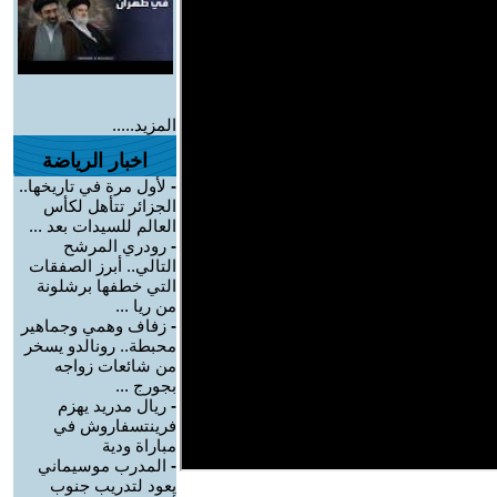
المزيد.....
اخبار الرياضة
-
لأول مرة في تاريخها..
الجزائر تتأهل لكأس
العالم للسيدات بعد ...
-
رودري المرشح
التالي.. أبرز الصفقات
التي خطفها برشلونة
من ريا ...
-
زفاف وهمي وجماهير
محبطة.. رونالدو يسخر
من شائعات زواجه
بجورج ...
-
ريال مدريد يهزم
فرينتسفاروش في
مباراة ودية
-
المدرب موسيماني
يعود لتدريب جنوب