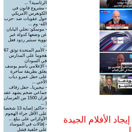
الرئاسية؟ ...
-
مشروع قانون في
الكونغرس الأمريكي
حول عقوبات ضد -حزب
الله- وم ...
-
موسكو: تخلي اليابان
عن وضعها كدولة غير
نووية سيثير ردود فعل
...
-
الأمم المتحدة توثق 67
هجوما على المدارس
في السودان
-
الإعلامي باسم يوسف
يعلق بطريقة ساخرة
على حفل عمرو دياب
الأخي ...
-
نيجيريا.. حفل زفاف
جماعي ضخم يشهد عقد
قران 1500 من العرسان
( ...
-
حاكم: إصابة 13 شخصا
على الأقل جراء الهجوم
جاد الأفلام الجيدة
الأوكراني على بيلغ ...
-
إقالات في الموساد
ا
على خلفية فشل