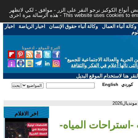
 أنواع الكوكيز نرجو النقر على الزر - موافق - لكي لاتظهر
This website uses cookies to ensure you ge
وكالة أنباء العمال
-
وكالة أنباء حقوق الإنسان
-
اخبار الرياضة
-
اخبار
لوم
التبرع للموقع - ادعمونا
حرية والعدالة الاجتماعية للجميع
"
تى نالها أعلام في الفكر والثقافة
قر هنا لاستخدام الموقع البديل
كوردي
English
ديال2026
اخر الافلام
-استراحات المياه-