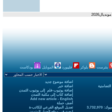
ديال2026
بنترست
بلوكر
فليبورد
الموبايل
بودكاست
اضافة موضوع جديد
التضامنية
اضافة خبر
إضافة يوتيوب-فلم إلى يوتيوب التمدن
إضافة كتاب إلى مكتبة التمدن
Add new article - English
أضف حملة
3,732,97
تعديل الموقع الفرعي للكاتب-ة
ابحث في موقع الحوار المتمدن