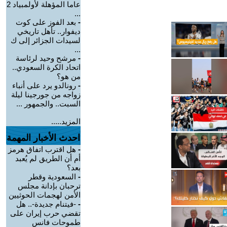
عاما المؤهلة لأولمبياد 2
...
-
بعد الفوز على كوت
ديفوار.. تأهل تاريخي
لسيدات الجزائر إلى ك
...
-
مرشح وحيد لرئاسة
اتحاد الكرة السعودي..
من هو؟
-
رونالدو يرد على أنباء
زواجه من جورجينا ليلة
السبت.. والجمهور ...
المزيد.....
احدث الأخبار المهمة
-
هل اقترب اتفاق هرمز
أم أن الطريق لم يُعبد
بعد؟
-
السعودية وقطر
ترحبان بإدانة مجلس
الأمن لهجمات الحوثيين
-
-فيتنام جديدة-.. هل
تقضي حرب إيران على
طموحات فانس