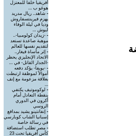
أفريقيا خلفا للمعتزل
هوغو ب ...
-
شاهد.. ريال مدريد
يهزم فيرينتسفاروش
وديا في ليلة الوفاء
لبوش ...
-
-زيدان كولومبيا-..
موهبة صاعدة تستعد
لتقديم نفسها للعالم
ة
-
إثر مأساة فيغار..
الاتحاد الإنجليزي يحظر
-الجدار القاتل- في ...
-
-يويفا- يؤكد دفعه
أموالاً لموظفة ارتبطت
بعلاقة مزعومة مع إنف
...
-
لوكوموتيف يكتفي
بنقطة التعادل أمام
أكرون في الدوري
الروسي
-
إنفانتينو يشيد بمدافع
إسبانيا الشاب كوبارسي
في رسالة خاصة
-
مصر تطلب استضافة
كأس أفريقيا تحت 23