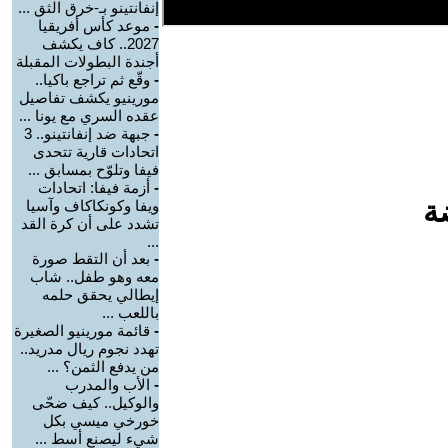
إنفانتينو بـ-خرق الثق ...
-
موعد كأس أفريقيا
2027.. كاف يكشف
أجندة البطولات المقبلة
-
وقّع ثم تراجع باكيا..
مورينيو يكشف تفاصيل
عقده السري مع يونا ...
-
جبهة ضد إنفانتينو.. 3
اتحادات قارية تتحدى
فيفا وتلوّح بمسابق ...
-
أزمة فيفا: اتحادات
ة
ويفا وكونكاكاف وآسيا
تشدد على أن كرة القد
...
-
بعد أن التقط صورة
معه وهو طفل.. شاب
إيطالي يحقق حلمه
باللعب ...
-
قائمة مورينيو الصغيرة
تهدد نجوم ريال مدريد..
من يدفع الثمن؟ ...
-
الأب والمدرب
والوكيل.. كيف ضحّى
خورخي ميسي بكل
شيء ليصنع أسط ...