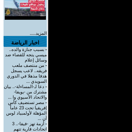
المزيد.....
اخبار الرياضة
-
بسبب جنازة والده..
ميسي يتجه للقضاء ضد
وسائل إعلام
-
من منتصف ملعب
فريقه.. لاعب يسجل
هدفا مذهلا في الدوري
السويدي ...
-
دعا لـ-المساءلة-.. بيان
مشترك من -يويفا-
والاتحاد الآسيوي وا ...
-
مصر تستضيف كأس
إفريقيا تحت 23 عاماً
المؤهلة لأولمبياد لوس
أن ...
-
أزمة تهز -فيفا-.. 3
اتحادات قارية تتهم