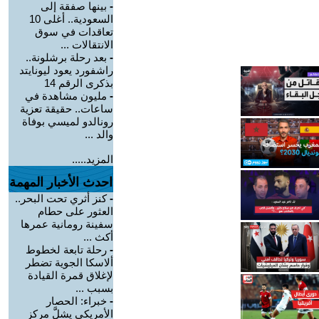
-
بينها صفقة إلى
السعودية.. أغلى 10
تعاقدات في سوق
الانتقالات ...
-
بعد رحلة برشلونة..
راشفورد يعود ليونايتد
بذكرى الرقم 14
-
مليون مشاهدة في
ساعات.. حقيقة تعزية
رونالدو لميسي بوفاة
والد ...
المزيد.....
احدث الأخبار المهمة
-
كنز أثري تحت البحر..
العثور على حطام
سفينة رومانية عمرها
أكث ...
-
رحلة تابعة لخطوط
ألاسكا الجوية تضطر
لإغلاق قمرة القيادة
بسبب ...
-
خبراء: الحصار
الأمريكي يشلَّ مركز