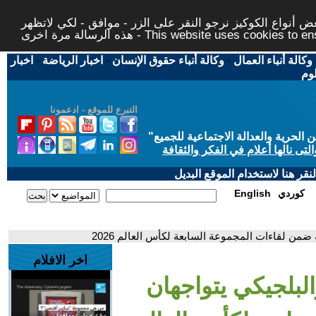
 أنواع الكوكيز نرجو النقر على الزر - موافق - لكي لاتظهر
This website uses cookies to ensure you ge
وكالة أنباء العمال
-
وكالة أنباء حقوق الإنسان
-
اخبار الرياضة
-
اخبار
لوم
التبرع للموقع - ادعمونا
حرية والعدالة الاجتماعية للجميع
"
تى نالها أعلام في الفكر والثقافة
قر هنا لاستخدام الموقع البديل
كوردي
English
ضمن لقاءات المجموعة السابعة لكأس العالم 2026
اخر الافلام
لبلجيكي يتواجهان