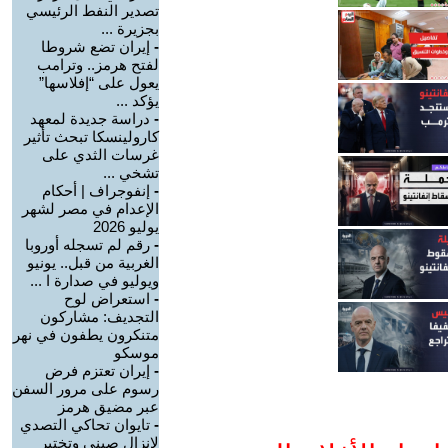
تصدير النفط الرئيسي
بجزيرة ...
-
إيران تضع شروطا
لفتح هرمز.. وترامب
يعول على “إفلاسها”
يؤكد ...
-
دراسة جديدة لمعهد
كارولينسكا تبحث تأثير
غرسات الثدي على
تشخي ...
-
إنفوجراف | أحكام
الإعدام في مصر لشهر
يوليو 2026
-
رقم لم تسجله أوروبا
الغربية من قبل.. يونيو
ويوليو في صدارة ا ...
-
استعراض لوح
التجديف: مشاركون
متنكرون يطفون في نهر
موسكو
-
إيران تعتزم فرض
رسوم على مرور السفن
عبر مضيق هرمز
-
تايوان تحاكي التصدي
لإنزال صيني وتختبر