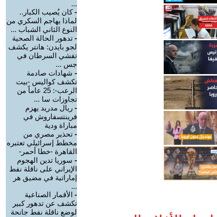
...
-
كان يُصيب الكبار..
لماذا يهاجم السكري من
النوع الثاني الشباب ...
-
تدهور الحالة الصحية
لجو بايدن: هانتر يكشف
تفشي السرطان في
جس ...
-
شهادات صادمة
تكشف كواليس -بيت
الرعب-: 25 عاماً من
تجاوزات سا ...
-
ريال مدريد يهزم
فرينتسفاروش في
مباراة ودية
-
تحذير مصري من
مخطط إسرائيلي تعتبره
القاهرة -خطا أحمر-
-
سوريا تدين الهجوم
الإيراني على ناقلة نفط
إماراتية في مضيق هر
...
-
الأقمار الصناعية
تكشف عن تدهور كبير
لوضع ناقلة نفط جانحة