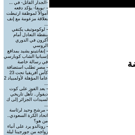
-الجدار القاتل- في ...
-
-يويفا- يؤكد دفعه
أموالاً لموظفة ارتبطت
بعلاقة مزعومة مع إنف
...
-
لوكوموتيف يكتفي
بنقطة التعادل أمام
أكرون في الدوري
الروسي
-
إنفانتينو يشيد بمدافع
إسبانيا الشاب كوبارسي
ة
في رسالة خاصة
-
مصر تطلب استضافة
كأس أفريقيا تحت 23
عاما المؤهلة لأولمبياد 2
...
-
بعد الفوز على كوت
ديفوار.. تأهل تاريخي
لسيدات الجزائر إلى ك
...
-
مرشح وحيد لرئاسة
اتحاد الكرة السعودي..
من هو؟
-
رونالدو يرد على أنباء
زواجه من جورجينا ليلة