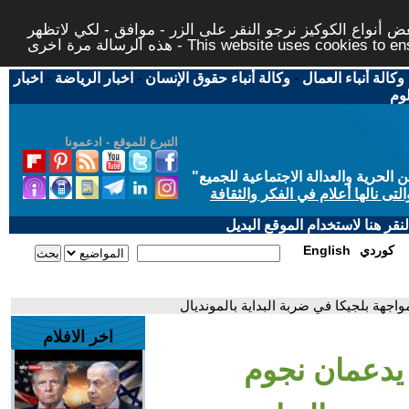
 أنواع الكوكيز نرجو النقر على الزر - موافق - لكي لاتظهر
This website uses cookies to ensure you ge
وكالة أنباء العمال
-
وكالة أنباء حقوق الإنسان
-
اخبار الرياضة
-
اخبار
لوم
التبرع للموقع - ادعمونا
حرية والعدالة الاجتماعية للجميع
"
تى نالها أعلام في الفكر والثقافة
قر هنا لاستخدام الموقع البديل
كوردي
English
اجهة بلجيكا في ضربة البداية بالمونديال
اخر الافلام
يدعمان نجوم