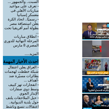
السبت.. والجمهور ...
-
تعرف على مواعيد
مباريات الأهلي فى
معسكر إسبانيا
-
رسميًا.. اتحاد الكرة
يعلن استضافة مصر
بطولة أمم أفريقيا تحت
...
-
انطلاق مباريات
المرحلة النهائية للدوري
المصري 8 مارس
المزيد.....
احدث الأخبار المهمة
-
العراق يعلن اعتقال
شبكة خططت لهجمات
بطائرات مسيّرة ضد
-أهداف ...
-
انفجارات تهز كييف
وسط دوي صفارات
الإنذار الجوي
-
حبل الملاحقات يلتف
حول بلدية الديوانية..
اعتقالات تتسع وناشط