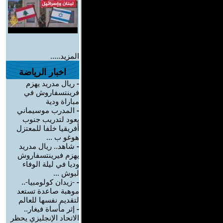
المزيد.....
اخبار الرياضة
-
ريال مدريد يهزم
فرينتسفاروش في
مباراة ودية
-
المدرب موسيماني
يعود لتدريب جنوب
أفريقيا خلفا للمعتزل
هوغو ب ...
-
شاهد.. ريال مدريد
يهزم فيرينتسفاروش
وديا في ليلة الوفاء
لبوش ...
-
-زيدان كولومبيا-..
موهبة صاعدة تستعد
لتقديم نفسها للعالم
-
إثر مأساة فيغار..
الاتحاد الإنجليزي يحظر