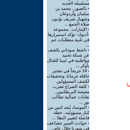
مسلسله الجديد
-
بالصور.. محمد بن
سلمان وأردوغان
وشهباز شريف يؤدون
صلاة الجمع ...
-
الإمارات.. مجموعة
-أدنوك- تؤكد استمرارها
في تلبية متطلبات عم
...
-
ناشط سوداني يكشف
عن شبكة تجنيد
مواطنيه في ليبيا للقتال
بأوكر ...
-
14 جريحاً في تفجير
حافلة جرمانا، وتحقيقات
لكشف المسؤولين
ا
-
كلفة الصراع تضرب
معيشة البريطانيين..
نقابات عمالية تطالب
بور ...
-
الموساد يُبعد اثنين من
كبار مسؤوليه.. خطة
فاشلة لتغيير النظا ...
-
حوادث السير تتضاعف
في سوريا خلال عام..