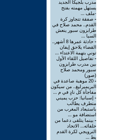
مدرب بلجيكا الجديد
يستهل مهمته بفتح
-ملف ...
-
صفقة تتجاوز كرة
القدم.. محمد صلاح في
طرابزون سبور ينعش
السيا ...
-
حادثة عمرها 8 أشهر..
القضاء يلاحق إيفان
توني بتهمة الاعتداء ...
-
تفاصيل اللقاء الأول
بين مدرب طرابزون
سبور ومحمد صلاح
(صور)
-
20 موهبة صاعدة في
البريميرليغ.. من سيكون
مفاجأة كل نادٍ في م ...
-
إسبانيا: حزب يميني
متطرف يطالب
باستبعاد المغرب من
استضافة مو ...
-
بينما يتلقى دعما من
حلفائه... الاتحاد
النرويجي لكرة القدم
يط ...