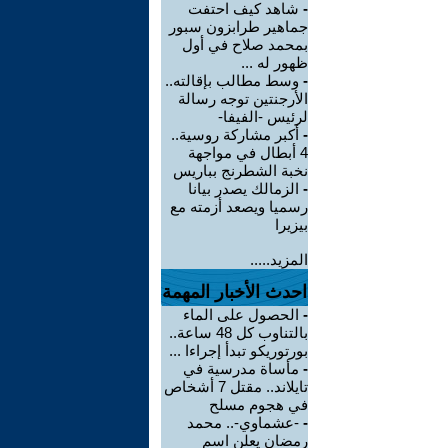
-
شاهد كيف احتفت
جماهير طرابزون سبور
بمحمد صلاح في أول
ظهور له ...
-
وسط مطالب بإقالته..
الأرجنتين توجه رسالة
لرئيس -الفيفا-
-
أكبر مشاركة روسية..
4 أبطال في مواجهة
نخبة الشطرنج بباريس
-
الزمالك يصدر بيانا
رسميا ويصعد أزمته مع
بيزيرا
المزيد.....
احدث الأخبار المهمة
-
الحصول على الماء
بالتناوب كل 48 ساعة..
بورتوريكو تبدأ إجراءا ...
-
مأساة مدرسية في
تايلاند.. مقتل 7 أشخاص
في هجوم مسلح
-
-عشماوي-.. محمد
رمضان يعلن اسم