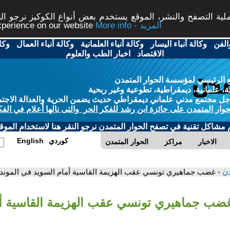
ة التصفح والنشر، الموقع يستخدم بعض أنواع الكوكيز نرجو النق
More info - المزيد
experience on our website
الفن
-
وكالة أنباء اليسار
-
وكالة أنباء العلمانية
-
وكالة أنباء العمال
-
وكا
الاقتصاد
-
اخبار الطب والعلوم
 الرئيسي لمؤسسة الحوار المتمدن
، علمانية، ديمقراطية، تطوعية وغير ربحية
ل مجتمع مدني علماني ديمقراطي حديث يضمن الحرية والعدالة الاجتم
حوار المتمدن على جائزة ابن رشد للفكر الحر والتى نالها أعلام في الفك
م مشاكل تقنية في تصفح الحوار المتمدن نرجو النقر هنا لاستخدام الموقع
كوردي
English
الاخبار
مراكز
الحوار المتمدن
دن
- غضب جماهيري تونسي عقب الهزيمة القاسية أمام السويد في الموندي
غضب جماهيري تونسي عقب الهزيمة القاسية أم