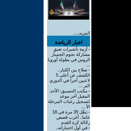
المزيد.....
اخبار الرياضة
-
أزمة تأشيرات تعيق
مشاركة نجوم الجمباز
الروس في بطولة أوروبا
...
-
صلاح بين الكبار..
الكشف عن أعلى 5
لاعبين أجرا في الدوري
التر ...
-
مكتب التنسيق: الأحد
المقبل آخر موعد
لتسجيل رغبات المرحلة
الأ ...
-
تنقّل 39 مرة في 18
عاما.. أغرب قصص
رحّالة كرة القدم
-
في أول اختباراته..