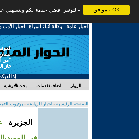
موافق - OK
لتوفير افضل خدمة لكم ولتسهيل عملي
أخبار عامة
-
وكالة أنباء المرأة
-
اخبار الأدب و
الموقع
يسارية
"من أج
حاز ال
إذا لديك
الزوار
اضافة/خدمات
بحث/الارشيف
الصفحة الرئيسية
-
اخبار الرياضة
-
يوتيوب التم
- الجزيرة
- 
في المونديال