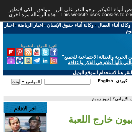
 أنواع الكوكيز نرجو النقر على الزر - موافق - لكي لاتظهر
This website uses cookies to ensure you ge
وكالة أنباء العمال
-
وكالة أنباء حقوق الإنسان
-
اخبار الرياضة
-
اخبار
لوم
التبرع للموقع - ادعمونا
حرية والعدالة الاجتماعية للجميع
"
تى نالها أعلام في الفكر والثقافة
قر هنا لاستخدام الموقع البديل
كوردي
English
الإيراني؟ | نيوز زووم
اخر الافلام
يون خارج اللعبة