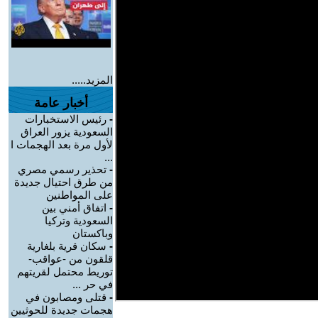
المزيد.....
أخبار عامة
-
رئيس الاستخبارات
السعودية يزور العراق
لأول مرة بعد الهجمات ا
...
-
تحذير رسمي مصري
من طرق احتيال جديدة
على المواطنين
-
اتفاق أمني بين
السعودية وتركيا
وباكستان
-
سكان قرية بلغارية
قلقون من -عواقب-
توريط محتمل لقريتهم
في حر ...
-
قتلى ومصابون في
هجمات جديدة للحوثيين