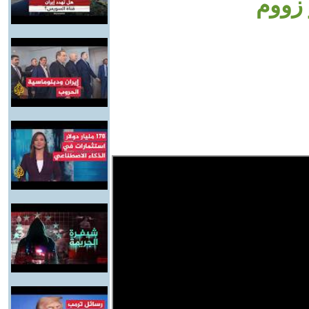
 زووم