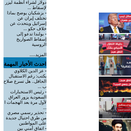
دولار لشراء أنظمة ليزر
لإسقاط ...
-
بزشكيان يوضح بماذا
تختلف إيران عن
إسرائيل ويتحدث عن
خلاف حكو ...
-
بولندا تدعو إلى
إسقاط الصواريخ
الروسية
المزيد.....
احدث الأخبار المهمة
-
عز الدين الكلاوي
يكتب: رغم الاستقبال
الحافل.. هل تسرع صلاح
ب ...
-
رئيس الاستخبارات
السعودية يزور العراق
لأول مرة بعد الهجمات ا
...
-
تحذير رسمي مصري
من طرق احتيال جديدة
على المواطنين
-
اتفاق أمني بين