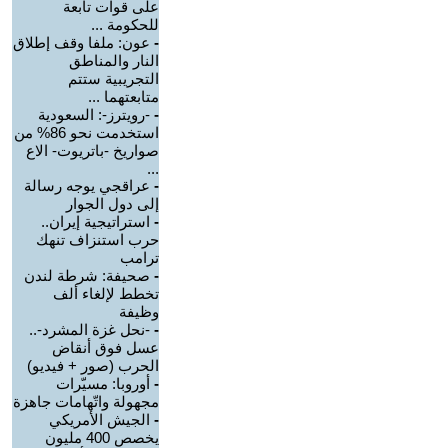
على قوات تابعة
للحكومة ...
-
عون: ملفا وقف إطلاق
النار والمناطق
التجريبية ستتم
متابعتهما ...
-
-رويترز-: السعودية
استخدمت نحو 86% من
صواريخ -باتريوت- الاع
...
-
عراقجي يوجه رسالة
إلى دول الجوار
-
استراتيجية إيران..
حرب استنزاف تنهك
ترامب
-
صحيفة: شرطة لندن
تخطط لإلغاء ألف
وظيفة
-
-نحل غزة المشرد-..
عسل فوق أنقاض
الحرب (صور + فيديو)
-
أوروبا: مسيّرات
مجهولة واتّهامات جاهزة
-
الجيش الأمريكي
يخصص 400 مليون