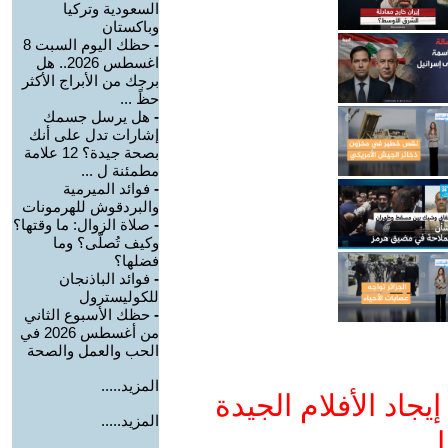
السعودية وتركيا
وباكستان
-
حظك اليوم السبت 8
اغسطس 2026.. هل
برجك من الأبراج الأكثر
حظً ...
-
هل يرسل جسمك
إشارات تدل على أنك
بصحة جيدة؟ 12 علامة
مطمئنة ل ...
-
فوائد الميرمية
والبردقوش للهرمونات
-
صلاة الزوال: ما وقتها؟
وكيف تُصلّى؟ وما
فضلها؟
-
فوائد الباذنجان
للكوليسترول
-
حظك الأسبوع الثاني
من أغسطس 2026 في
الحب والعمل والصحة
المزيد.....
جاد الأفلام الجيدة
المزيد.....
ا