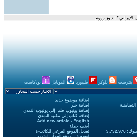
الإيراني؟ | نيوز زووم
بنترست
بلوكر
فليبورد
الموبايل
بودكاست
اضافة موضوع جديد
التضامنية
اضافة خبر
إضافة يوتيوب-فلم إلى يوتيوب التمدن
إضافة كتاب إلى مكتبة التمدن
Add new article - English
أضف حملة
3,732,97
تعديل الموقع الفرعي للكاتب-ة
ابحث في موقع الحوار المتمدن