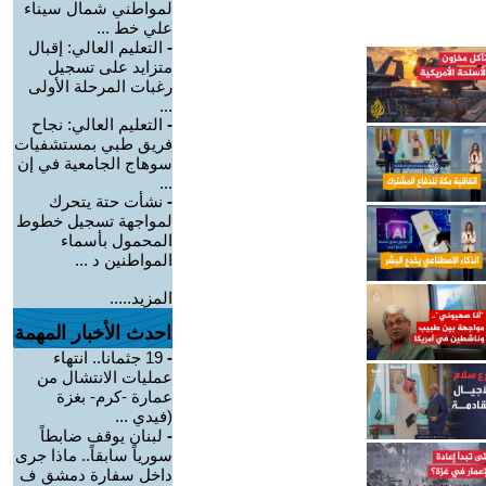
لمواطني شمال سيناء
علي خط ...
-
التعليم العالي: إقبال
متزايد على تسجيل
رغبات المرحلة الأولى
...
-
التعليم العالي: نجاح
فريق طبي بمستشفيات
سوهاج الجامعية في إن
...
-
نشأت حتة يتحرك
لمواجهة تسجيل خطوط
المحمول بأسماء
المواطنين د ...
المزيد.....
احدث الأخبار المهمة
-
19 جثمانا.. انتهاء
عمليات الانتشال من
عمارة -كرم- بغزة
(فيدي ...
-
لبنان يوقف ضابطاً
سورياً سابقاً.. ماذا جرى
داخل سفارة دمشق ف