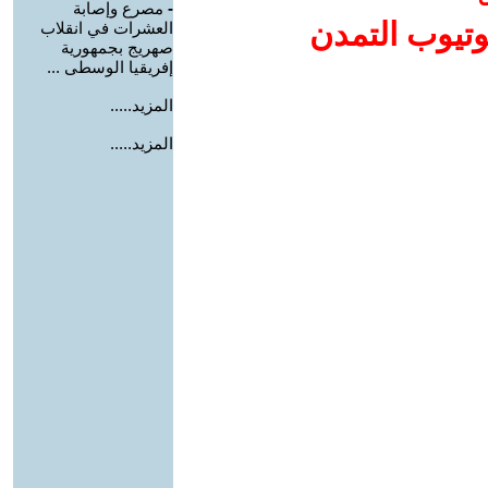
-
مصرع وإصابة
وتيوب التمدن
العشرات في انقلاب
صهريج بجمهورية
إفريقيا الوسطى ...
المزيد.....
المزيد.....