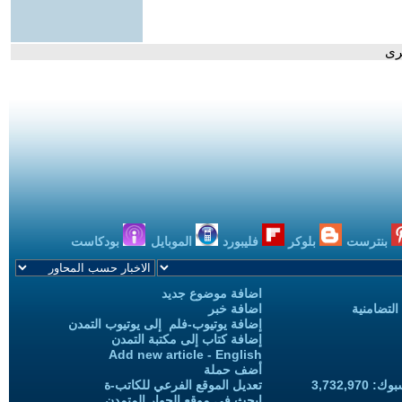
رى
بنترست
بلوكر
فليبورد
الموبايل
بودكاست
اضافة موضوع جديد
التضامنية
اضافة خبر
إضافة يوتيوب-فلم إلى يوتيوب التمدن
إضافة كتاب إلى مكتبة التمدن
Add new article - English
أضف حملة
3,732,97
تعديل الموقع الفرعي للكاتب-ة
ابحث في موقع الحوار المتمدن