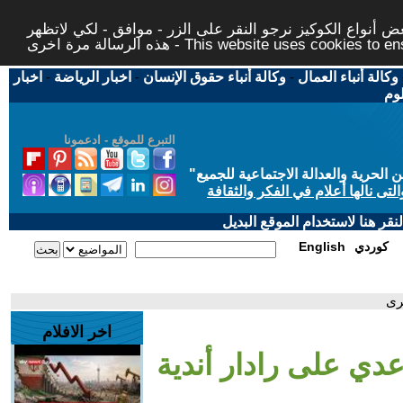
 أنواع الكوكيز نرجو النقر على الزر - موافق - لكي لاتظهر
This website uses cookies to ensure you ge
وكالة أنباء العمال
-
وكالة أنباء حقوق الإنسان
-
اخبار الرياضة
-
اخبار
لوم
التبرع للموقع - ادعمونا
حرية والعدالة الاجتماعية للجميع
"
تى نالها أعلام في الفكر والثقافة
قر هنا لاستخدام الموقع البديل
كوردي
English
رى
اخر الافلام
عدي على رادار أندية