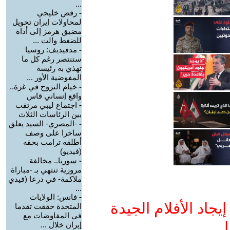
...
-
رفض خليجي
لمحاولات إيران تحويل
مضيق هرمز إلى أداة
للضغط والت ...
-
مدفيديف: روسيا
ستنتصر رغم كل ما
تهذي به رئيسة
المفوضية الأور ...
-
خيام النزوح في غزة..
واقع إنساني قاس
-
اجتماع ليبي مرتقب
بين الرئاسات الثلاث
-
-المصري- السيد يعلق
ساخرا على وصف
أطلقه ترامب بحقه
(فيديو)
-
سوريا.. مخالفة
مرورية تنتهي بـ -مباراة
ملاكمة- في درعا (فيدي
...
-
فانس: الولايات
جاد الأفلام الجيدة
المتحدة حققت تقدما
في المفاوضات مع
ا
إيران خلال ...