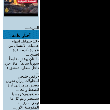
المزيد.....
أخبار عامة
-
19 جثمانا.. انتهاء
عمليات الانتشال من
عمارة -كرم- بغزة
(فيدي ...
-
لبنان يوقف ضابطاً
سورياً سابقاً.. ماذا جرى
داخل سفارة دمشق ف
...
-
رفض خليجي
لمحاولات إيران تحويل
مضيق هرمز إلى أداة
للضغط والت ...
-
مدفيديف: روسيا
ستنتصر رغم كل ما
تهذي به رئيسة
المفوضية الأور ...