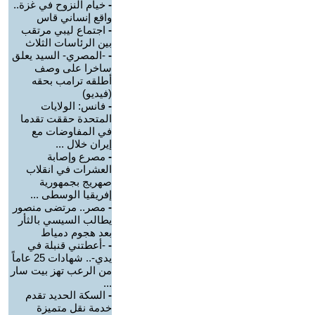
-
خيام النزوح في غزة..
واقع إنساني قاس
-
اجتماع ليبي مرتقب
بين الرئاسات الثلاث
-
-المصري- السيد يعلق
ساخرا على وصف
أطلقه ترامب بحقه
(فيديو)
-
فانس: الولايات
المتحدة حققت تقدما
في المفاوضات مع
إيران خلال ...
-
مصرع وإصابة
العشرات في انقلاب
صهريج بجمهورية
إفريقيا الوسطى ...
-
مصر.. مرتضى منصور
يطالب السيسي بالثأر
بعد هجوم دمياط
-
-أعطتني قنبلة في
يدي-.. شهادات 25 عاماً
من الرعب تهز بيت سار
...
-
السكة الحديد تقدم
خدمة نقل متميزة