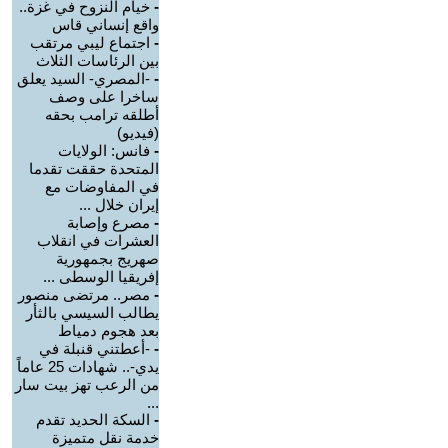
-
خيام النزوح في غزة..
واقع إنساني قاس
-
اجتماع ليبي مرتقب
بين الرئاسات الثلاث
-
-المصري- السيد يعلق
ساخرا على وصف
أطلقه ترامب بحقه
(فيديو)
-
فانس: الولايات
المتحدة حققت تقدما
في المفاوضات مع
إيران خلال ...
-
مصرع وإصابة
العشرات في انقلاب
صهريج بجمهورية
إفريقيا الوسطى ...
-
مصر.. مرتضى منصور
يطالب السيسي بالثأر
بعد هجوم دمياط
-
-أعطتني قنبلة في
يدي-.. شهادات 25 عاماً
من الرعب تهز بيت سار
...
-
السكة الحديد تقدم
خدمة نقل متميزة