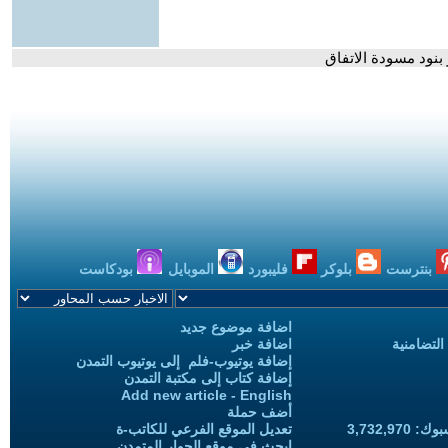
 بنود مسودة الاتفاق
بنترست
بلوكر
فليبورد
الموبايل
بودكاست
اضافة موضوع جديد
التضامنية
اضافة خبر
إضافة يوتيوب-فلم إلى يوتيوب التمدن
إضافة كتاب إلى مكتبة التمدن
Add new article - English
أضف حملة
3,732,97
تعديل الموقع الفرعي للكاتب-ة
ابحث في موقع الحوار المتمدن