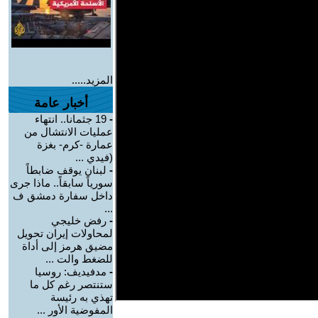
المزيد.....
أخبار عامة
-
19 جثمانا.. انتهاء
عمليات الانتشال من
عمارة -كرم- بغزة
(فيدي ...
-
لبنان يوقف ضابطاً
سورياً سابقاً.. ماذا جرى
داخل سفارة دمشق ف
...
-
رفض خليجي
لمحاولات إيران تحويل
مضيق هرمز إلى أداة
للضغط والت ...
-
مدفيديف: روسيا
ستنتصر رغم كل ما
تهذي به رئيسة
المفوضية الأور ...