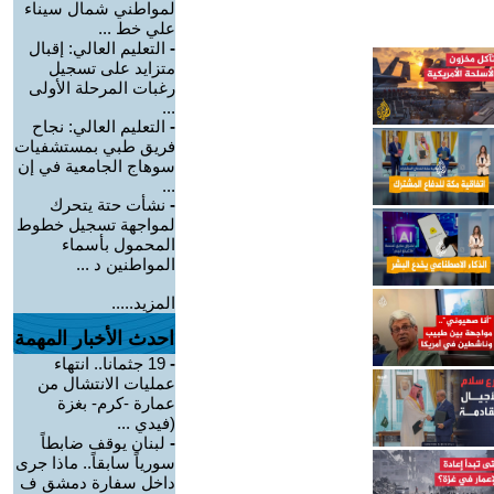
لمواطني شمال سيناء
علي خط ...
-
التعليم العالي: إقبال
متزايد على تسجيل
رغبات المرحلة الأولى
...
-
التعليم العالي: نجاح
فريق طبي بمستشفيات
سوهاج الجامعية في إن
...
-
نشأت حتة يتحرك
لمواجهة تسجيل خطوط
المحمول بأسماء
المواطنين د ...
المزيد.....
احدث الأخبار المهمة
-
19 جثمانا.. انتهاء
عمليات الانتشال من
عمارة -كرم- بغزة
(فيدي ...
-
لبنان يوقف ضابطاً
سورياً سابقاً.. ماذا جرى
داخل سفارة دمشق ف