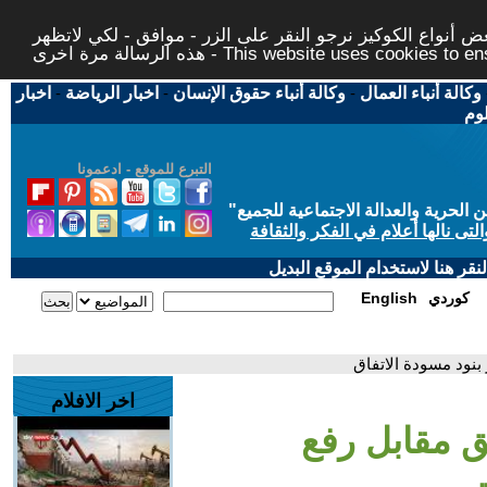
 أنواع الكوكيز نرجو النقر على الزر - موافق - لكي لاتظهر
This website uses cookies to ensure you ge
وكالة أنباء العمال
-
وكالة أنباء حقوق الإنسان
-
اخبار الرياضة
-
اخبار
لوم
التبرع للموقع - ادعمونا
حرية والعدالة الاجتماعية للجميع
"
تى نالها أعلام في الفكر والثقافة
قر هنا لاستخدام الموقع البديل
كوردي
English
 بنود مسودة الاتفاق
اخر الافلام
ق مقابل رفع