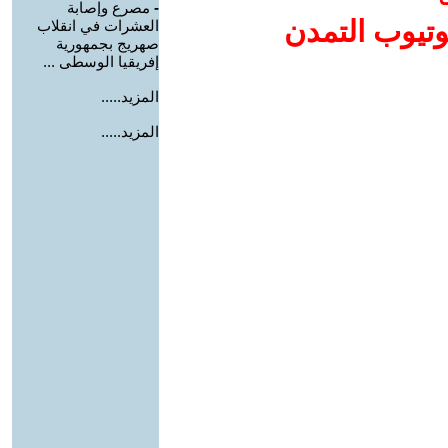
-
مصرع وإصابة
وتيوب التمدن
العشرات في انقلاب
صهريج بجمهورية
إفريقيا الوسطى ...
المزيد.....
المزيد.....