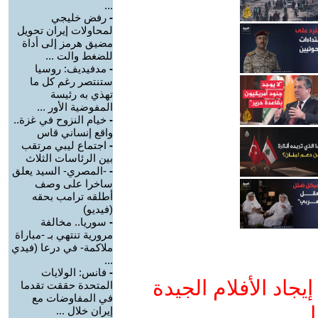
...
-
رفض خليجي
لمحاولات إيران تحويل
مضيق هرمز إلى أداة
للضغط والت ...
-
مدفيديف: روسيا
ستنتصر رغم كل ما
تهذي به رئيسة
المفوضية الأور ...
-
خيام النزوح في غزة..
واقع إنساني قاس
-
اجتماع ليبي مرتقب
بين الرئاسات الثلاث
-
-المصري- السيد يعلق
ساخرا على وصف
أطلقه ترامب بحقه
(فيديو)
-
سوريا.. مخالفة
مرورية تنتهي بـ -مباراة
ملاكمة- في درعا (فيدي
...
-
فانس: الولايات
جاد الأفلام الجيدة
المتحدة حققت تقدما
في المفاوضات مع
ا
إيران خلال ...