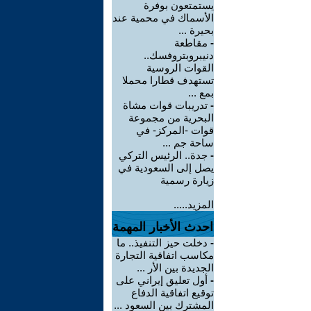
يستمتعون بوفرة
الأسماك في محمية عند
بحيرة ...
-
مقاطعة
دنيبروبتروفسك..
القوات الروسية
تستهدف قطارا محملا
بمع ...
-
تدريبات قوات مشاة
البحرية من مجموعة
قوات -المركز- في
ساحة جم ...
-
جدة.. الرئيس التركي
يصل إلى السعودية في
زيارة رسمية
المزيد.....
احدث الأخبار المهمة
-
دخلت حيز التنفيذ.. ما
مكاسب اتفاقية التجارة
الجديدة بين الأر ...
-
أول تعليق إيراني على
توقيع اتفاقية الدفاع
المشترك بين السعود ...