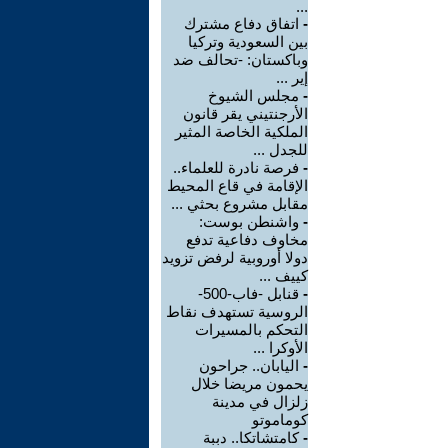
...
-
اتفاق دفاع مشترك
بين السعودية وتركيا
وباكستان: -تحالف ضد
إير ...
-
مجلس الشيوخ
الأرجنتيني يقر قانون
الملكية الخاصة المثير
للجدل ...
-
فرصة نادرة للعلماء..
الإقامة في قاع المحيط
مقابل مشروع بحثي ...
-
واشنطن بوست:
مخاوف دفاعية تدفع
دولا أوروبية لرفض تزويد
كييف ...
-
قنابل -فاب-500-
الروسية تستهدف نقاط
التحكم بالمسيرات
الأوكرا ...
-
اليابان.. جراحون
يحمون مريضا خلال
زلزال في مدينة
كوماموتو
-
كامتشاتكا.. دببة