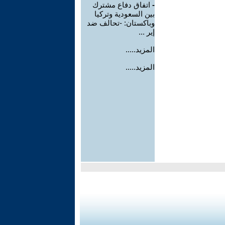
-
اتفاق دفاع مشترك
بين السعودية وتركيا
وباكستان: -تحالف ضد
إير ...
المزيد.....
المزيد.....