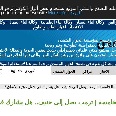
ة التصفح والنشر، الموقع يستخدم بعض أنواع الكوكيز نرجو النق
More info - المزيد
experience on our website
الفن
-
وكالة أنباء اليسار
-
وكالة أنباء العلمانية
-
وكالة أنباء العمال
-
وكا
الاقتصاد
-
اخبار الطب والعلوم
 الرئيسي لمؤسسة الحوار المتمدن
، علمانية، ديمقراطية، تطوعية وغير ربحية
ل مجتمع مدني علماني ديمقراطي حديث يضمن الحرية والعدالة الاجتم
حوار المتمدن على جائزة ابن رشد للفكر الحر والتى نالها أعلام في الفك
م مشاكل تقنية في تصفح الحوار المتمدن نرجو النقر هنا لاستخدام الموقع
كوردي
English
الاخبار
مراكز
الحوار المتمدن
- الخامسة | ترمب يصل إلى جنيف.. هل يشارك في حفل توقيع الاتفاق؟
لخامسة | ترمب يصل إلى جنيف.. هل يشارك ف