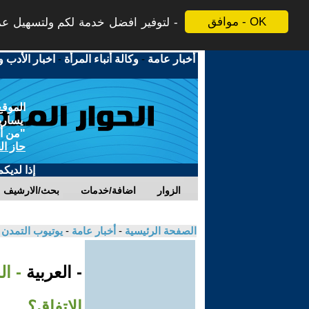
موافق - OK
لتوفير افضل خدمة لكم ولتسهيل عملي
أخبار عامة
-
وكالة أنباء المرأة
-
اخبار الأدب و
الموقع
يسارية
"من أج
حاز ال
إذا لديك
الزوار
اضافة/خدمات
بحث/الارشيف
الصفحة الرئيسية
-
أخبار عامة
-
يوتيوب التمدن
- العربية
- ا
الاتفاق؟