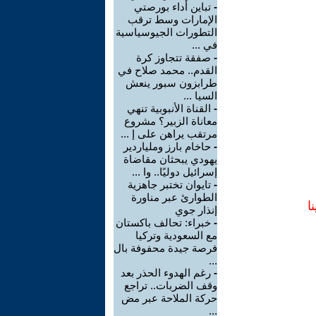
-
تباين أداء بورصتي
الإمارات وسط ترقب
التطورات الجيوسياسية
في ...
-
صفقة تتجاوز كرة
القدم.. محمد صلاح في
طرابزون سبور ينعش
السيا ...
-
القناة الأنبوبية تنهي
معاناة الزبير؟ مشروع
مرتقب يراهن على إ ...
-
حاخام بارز وملياردير
يهودي يبحثان مقاضاة
إسرائيل دوليًا.. وا ...
-
تايوان تختبر جاهزية
الطوارئ عبر مناورة
ا
إنذار جوي
-
خبراء: تحالف باكستان
مع السعودية وتركيا
فرصة جيدة محفوفة بال
...
-
رغم الهدوء الحذر بعد
وقف الضربات.. تراجع
حركة الملاحة عبر مض
...