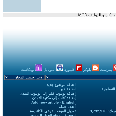
ارلو الدولية / MCD
بنترست
بلوكر
فليبورد
الموبايل
بودكاست
اضافة موضوع جديد
التضامنية
اضافة خبر
إضافة يوتيوب-فلم إلى يوتيوب التمدن
إضافة كتاب إلى مكتبة التمدن
Add new article - English
أضف حملة
3,732,97
تعديل الموقع الفرعي للكاتب-ة
ابحث في موقع الحوار المتمدن