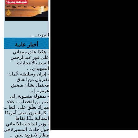
المزيد.....
أخبار عامة
-
هكذا علق ممداني
على فوز عبدالرحمن
السيد بالانتخابات
التمهيدي ...
-
إيران وسلطنة عُمان
تقتربان من اتفاق
محتمل بشأن مضيق
هرمز.. إ ...
-
بمقولة منسوبة إلى
عمر بن الخطاب.. علاء
مبارك يعلّق على التعا ...
-
كارلسون يصف أمريكا
المثالية بـ10 نقاط
-
وزير الداخلية الألماني
حول حادث المسيرة في
مطار لايبزيغ: سين ...