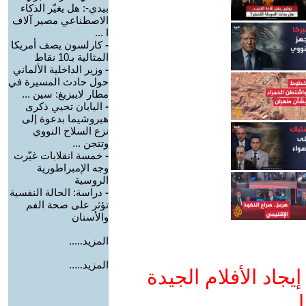
بيدي-: هل يغيّر الذكاء
الاصطناعي مصير آلاف
ا ...
-
كارلسون يصف أمريكا
المثالية بـ10 نقاط
-
وزير الداخلية الألماني
حول حادث المسيرة في
مطار لايبزيغ: سين ...
-
اليابان تحيي ذكرى
هيروشيما بدعوة إلى
نزع السلاح النووي
وتتجن ...
-
خمسة انقلابات غيّرت
وجه الإمبراطورية
الروسية
-
دراسة: الحالة النفسية
تؤثر على صحة الفم
والأسنان
المزيد.....
المزيد.....
جاد الأفلام الجيدة
ا