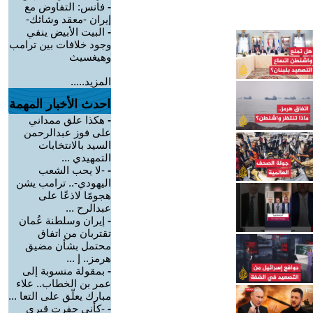
-
فانس: التفاوض مع
إيران -معقد وشائك-
-
البيت الأبيض ينفي
وجود خلافات بين ترامب
وهيغسيث
المزيد.....
احدث الأخبار المهمة
-
هكذا علق ممداني
على فوز عبدالرحمن
السيد بالانتخابات
التمهيدي ...
-
-لا يحب الشعب
اليهودي-.. ترامب يشن
هجومًا لاذعًا على
عبدالرح ...
-
إيران وسلطنة عُمان
تقتربان من اتفاق
محتمل بشأن مضيق
هرمز.. إ ...
-
بمقولة منسوبة إلى
عمر بن الخطاب.. علاء
مبارك يعلّق على التعا ...
-
-كأني حفرت قبري