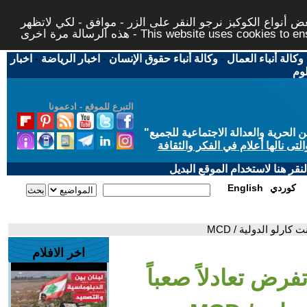
 أنواع الكوكيز نرجو النقر على الزر - موافق - لكي لاتظهر
This website uses cookies to ensure you ge
وكالة أنباء العمال
-
وكالة أنباء حقوق الإنسان
-
اخبار الرياضة
-
اخبار
لوم
التبرع للموقع - ادعمونا
حرية والعدالة الاجتماعية للجميع
"
تى نالها أعلام في الفكر والثقافة
قر هنا لاستخدام الموقع البديل
كوردي
English
ارلو الدولية / MCD
اخر الافلام
تفرض تعادلاً صعباً