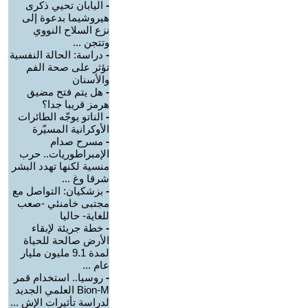
-
اليابان تحيي ذكرى
هيروشيما بدعوة إلى
نزع السلاح النووي
وتتجن ...
-
دراسة: الحالة النفسية
تؤثر على صحة الفم
والأسنان
-
هل يتم فتح مضيق
هرمز قريبا جدا؟
-
الناتو يوجّه الطائرات
الأوكرانية المسيّرة
-
مسرح صدام
الإمبراطوريات.. حرب
منسية لكنها تهدد البشر
شرقا وغ ...
-
بزشكيان: التواصل مع
مجتبى خامنئي -صعب
للغاية- حاليا
-
خطة جريئة لإبقاء
الأرض صالحة للحياة
لمدة 9.1 مليون مليار
عام ...
-
روسيا.. استخدام قمر
Bion-M العلمي الجديد
لدراسة تأثيرات الإش ...