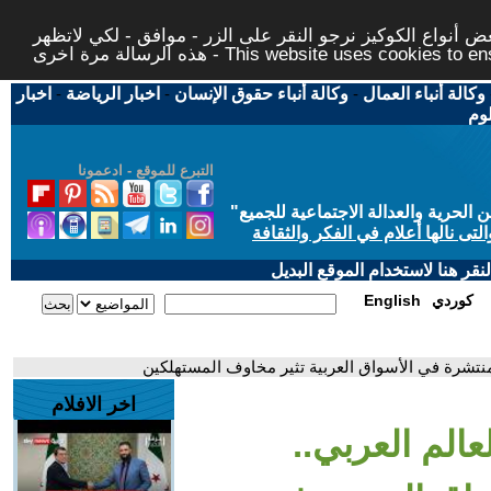
 أنواع الكوكيز نرجو النقر على الزر - موافق - لكي لاتظهر
This website uses cookies to ensure you ge
وكالة أنباء العمال
-
وكالة أنباء حقوق الإنسان
-
اخبار الرياضة
-
اخبار
لوم
التبرع للموقع - ادعمونا
حرية والعدالة الاجتماعية للجميع
"
تى نالها أعلام في الفكر والثقافة
قر هنا لاستخدام الموقع البديل
كوردي
English
 منتشرة في الأسواق العربية تثير مخاوف المستهلكين
اخر الافلام
عالم العربي..