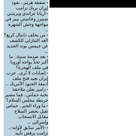
-
صفقة هرمز.. نفوذ
إيران يربك ترامب
-
أريانا غراندي وبريتني
سبيرز وجاستن بيبر في
مواجهة وحش الشهرة
...
-
من يخلف دانيال كريغ؟
العد التنازلي للكشف
عن جيمس بوند الجديد
...
-
بعد صدمة سبتة.. ما
أكبر تحدٍّ يواجه أوروبا
في ملف الهجرة؟
-
إصابات لا تُرى.. حرب
إيران تعيد فتح ملف
أدمغة الجنود الأمريك ...
-
زامير يعلن ملاحقة
نخبة حماس.. فما مصير
خريطة مجلس السلام؟
-
ما وراء الخبر.. حماس
تقبل بحصر السلاح
مقابل الانسحاب
وإسرائي ...
-
-الأمر سابق لأوانه-..
ترامب يرفض تأييد