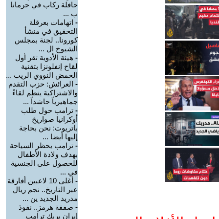
حافلة ركاب في جرمانا
ب ...
-
اتهامات بعرقلة
التحقيق في منشأ
كورونا.. لجنة بمجلس
الشيوخ ال ...
-
هيئة الأدوية تقر أول
لقاح إنفلونزا بتقنية
الحمض النووي الريب ...
-
العرائش: حزب التقدم
والاشتراكية ينظم لقاءً
جماهيرياً حاشداً ...
-
ترامب حول طلب
أوكرانيا صواريخ
باتريوت: نحن بحاجة
إليها أيضا ...
-
ترامب يحظر السياحة
بهدف ولادة الأطفال
للحصول على الجنسية
في ...
-
أغلى 10 لاعبين أفارقة
عبر التاريخ.. نجم ريال
مدريد الجديد ين ...
-
صفقة هرمز.. نفوذ
إيران يربك ترامب