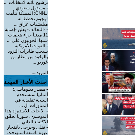
ترشيح نائبه لانتخابات ...
-
مسؤول سعودي
لـCNN: المملكة تتأهب
لهجوم تخطط له
ميليشيات عراق ...
-
-التحالف- يعلن -إصابة
11 مدنياً جراء هجمات
شنها الحوثيون على ...
-
القوات الأمريكية
تسحب طائرات التزود
بالوقود من مطار بن
غوريو ...
المزيد.....
احدث الأخبار المهمة
-
مصدر دبلوماسي:
ألمانيا ستستخدم
أسلحة تقليدية في
المناورات ال ...
-
-لا حاجة للاستيراد هذا
الموسم-.. سوريا تحقّق
الاكتفاء الذاتي ...
-
قتلى وجرحى بانفجار
عبوة ناسفة استهدفت