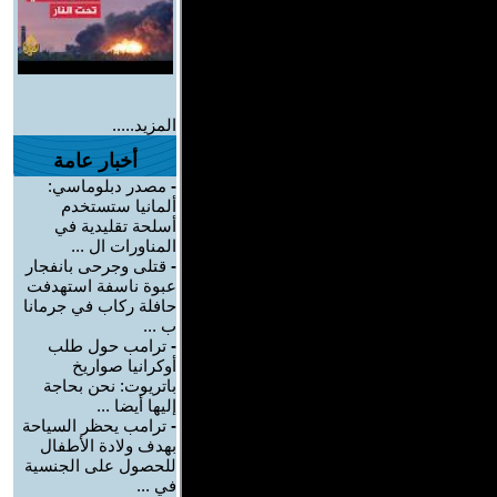
المزيد.....
أخبار عامة
-
مصدر دبلوماسي:
ألمانيا ستستخدم
أسلحة تقليدية في
المناورات ال ...
-
قتلى وجرحى بانفجار
عبوة ناسفة استهدفت
حافلة ركاب في جرمانا
ب ...
-
ترامب حول طلب
أوكرانيا صواريخ
باتريوت: نحن بحاجة
إليها أيضا ...
-
ترامب يحظر السياحة
بهدف ولادة الأطفال
للحصول على الجنسية
في ...