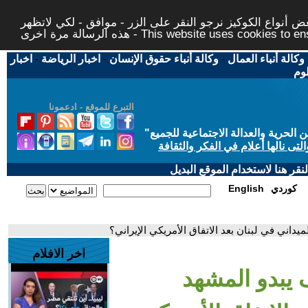
 أنواع الكوكيز نرجو النقر على الزر - موافق - لكي لاتظهر
This website uses cookies to ensure you ge
وكالة أنباء العمال
-
وكالة أنباء حقوق الإنسان
-
اخبار الرياضة
-
اخبار
لوم
التبرع للموقع - ادعمونا
حرية والعدالة الاجتماعية للجميع
"
تى نالها أعلام في الفكر والثقافة
قر هنا لاستخدام الموقع البديل
كوردي
English
يداني في لبنان بعد الاتفاق الأمريكي الإيراني؟
اخر الافلام
ف يبدو المشهد