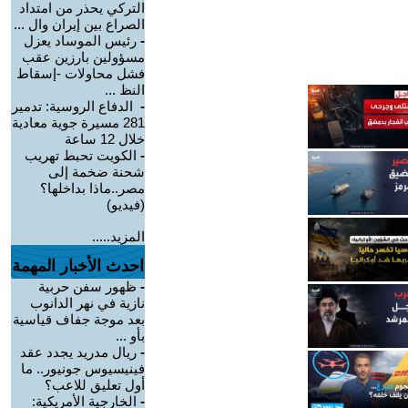
التركي يحذر من امتداد
الصراع بين إيران وال ...
-
رئيس الموساد يعزل
مسؤولين بارزين عقب
فشل محاولات -إسقاط
النظ ...
-
الدفاع الروسية: تدمير
281 مسيرة جوية معادية
خلال 12 ساعة
-
الكويت تحبط تهريب
شحنة ضخمة إلى
مصر..ماذا بداخلها؟
(فيديو)
المزيد.....
احدث الأخبار المهمة
-
ظهور سفن حربية
نازية في نهر الدانوب
بعد موجة جفاف قياسية
بأو ...
-
ريال مدريد يجدد عقد
فينيسيوس جونيور.. ما
أول تعليق للاعب؟
-
الخارجية الأمريكية: