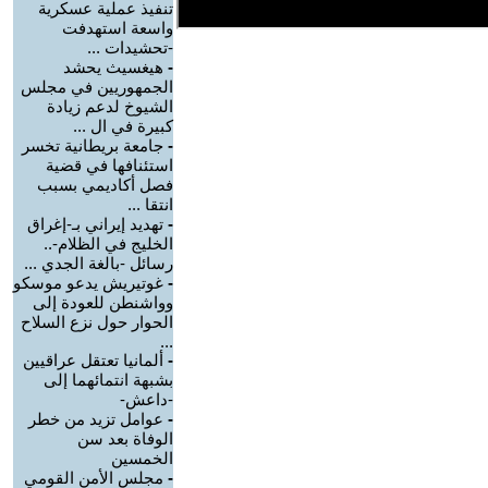
تنفيذ عملية عسكرية
واسعة استهدفت
-تحشيدات ...
-
هيغسيث يحشد
الجمهوريين في مجلس
الشيوخ لدعم زيادة
كبيرة في ال ...
-
جامعة بريطانية تخسر
استئنافها في قضية
فصل أكاديمي بسبب
انتقا ...
-
تهديد إيراني بـ-إغراق
الخليج في الظلام-..
رسائل -بالغة الجدي ...
-
غوتيريش يدعو موسكو
وواشنطن للعودة إلى
الحوار حول نزع السلاح
...
-
ألمانيا تعتقل عراقيين
بشبهة انتمائهما إلى
-داعش-
-
عوامل تزيد من خطر
الوفاة بعد سن
الخمسين
-
مجلس الأمن القومي