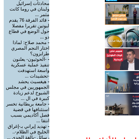
محادثات إسرائيل
ولبنان في روما كانت
مثمر ...
-
قائد الفرقة 76 يقدم
لبوتين تقريرا مفصلا
حول الوضع في قطاع
دو ...
-
محمد صلاح: لماذا
اختار النجم المصري
طرابزون؟
-
-الحوثيون- يعلنون
تنفيذ عملية عسكرية
واسعة استهدفت
-تحشيدات ...
-
هيغسيث يحشد
الجمهوريين في مجلس
الشيوخ لدعم زيادة
كبيرة في ال ...
-
جامعة بريطانية تخسر
استئنافها في قضية
فصل أكاديمي بسبب
انتقا ...
-
تهديد إيراني بـ-إغراق
الخليج في الظلام-..
رسائل -بالغة الجدي ...