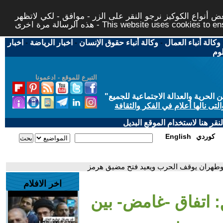
 أنواع الكوكيز نرجو النقر على الزر - موافق - لكي لاتظهر
This website uses cookies to ensure you ge
وكالة أنباء العمال
-
وكالة أنباء حقوق الإنسان
-
اخبار الرياضة
-
اخبار
لوم
التبرع للموقع - ادعمونا
حرية والعدالة الاجتماعية للجميع
"
تى نالها أعلام في الفكر والثقافة
قر هنا لاستخدام الموقع البديل
كوردي
English
 وطهران يوقف الحرب ويعيد فتح مضيق هرمز
اخر الافلام
: اتفاق -غامض- بين