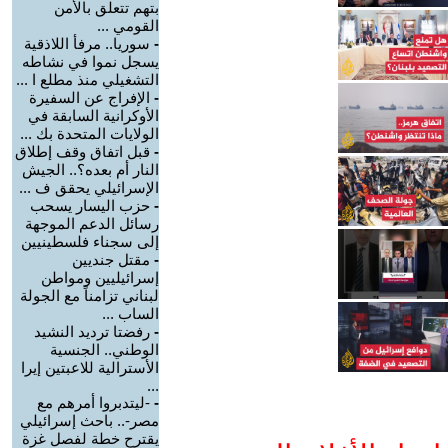
بتهم تتعلق بالأمن
القومي ...
-
سوريا.. مرفأ اللاذقية
يسجل نموا في نشاطه
التشغيلي منذ مطلع ا ...
-
الإفراج عن السفيرة
الأوكرانية السابقة في
الولايات المتحدة بك ...
-
قبل اتفاق وقف إطلاق
النار أم بعده؟.. الجيش
الإسرائيلي يحقق ف ...
-
حزب اليسار يسحب
رسائل الدعم الموجهة
إلى سجناء فلسطينيين
-
مقتل جنديين
إسرائيليين ومواطن
لبناني تزامناً مع الجولة
الساب ...
-
رفضتا ترديد النشيد
الوطني.. الجنسية
الأسترالية للاعبتين إيرا
...
-
-ليتدبروا أمرهم مع
مصر-.. باحث إسرائيلي
يقترح خطة لفصل غزة