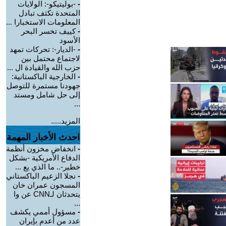
-
-بوليتيكو-: الولايات
المتحدة تكثف تبادل
المعلومات الاستخبارا ...
-
كييف تخسر البحر
الأسود
-
-الديار-: تحركات تمهد
لاجتماع محتمل بين
حزب الله والقيادة ال ...
-
الخارجية الباكستانية:
جهودنا مستمرة للتوصل
إلى حل شامل ومستد
...
المزيد.....
احدث الأخبار المهمة
-
انخفاض مخزون أنظمة
الدفاع الأمريكية -بشكل
خطير-.. ما الذي يع ...
-
نجلا الزعيم الباكستاني
المسجون عمران خان
يتحدثان لـCNN عن وا
...
-
مسؤول أممي يكشف
عدد من أعدم بإيران