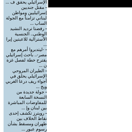
الإسرائيلي يحقق ف ...
-
مقتل جنديين
إسرائيليين ومواطن
لبناني تزامناً مع الجولة
الساب ...
-
رفضتا ترديد النشيد
الوطني.. الجنسية
الأسترالية للاعبتين إيرا
...
-
-ليتدبروا أمرهم مع
مصر-.. باحث إسرائيلي
يقترح خطة لفصل غزة
ن ...
-
الطيران المروحي
الإسرائيلي يحلق في
أجواء ريف درعا الغربي
ويخ ...
-
جولة جديدة من
النسخة السابعة
للمفاوضات المباشرة
بين لبنان وإ ...
-
رويترز تكشف إحدى
نقاط الخلاف بين
طهران ومسقط بشأن
رسوم عبور ...