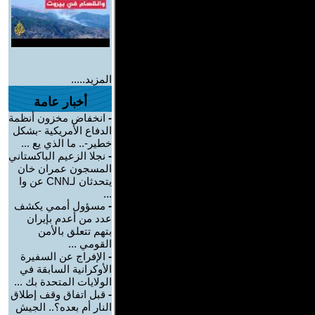
المزيد.....
أخبار عامة
-
انخفاض مخزون أنظمة
الدفاع الأمريكية -بشكل
خطير-.. ما الذي يع ...
-
نجلا الزعيم الباكستاني
المسجون عمران خان
يتحدثان لـCNN عن وا
...
-
مسؤول أممي يكشف
عدد من أعدم بإيران
بتهم تتعلق بالأمن
القومي ...
-
الإفراج عن السفيرة
الأوكرانية السابقة في
الولايات المتحدة بك ...
-
قبل اتفاق وقف إطلاق
النار أم بعده؟.. الجيش